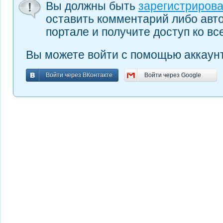
Вы должны быть
зарегистриров
оставить комментарий либо авт
портале и получите доступ ко в
Вы можете войти с помощью аккаунт
Войти через ВКонтакте
Войти через Google
Войти через ВКонтакте
Войти через Google