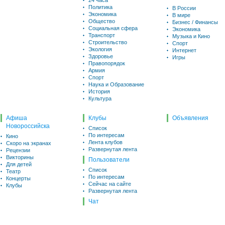
24 часа
Политика
В России
Экономика
В мире
Общество
Бизнес / Финансы
Социальная сфера
Экономика
Транспорт
Музыка и Кино
Строительство
Спорт
Экология
Интернет
Здоровье
Игры
Правопорядок
Армия
Спорт
Наука и Образование
История
Культура
Афиша
Клубы
Объявления
Новороссийска
Список
По интересам
Кино
Лента клубов
Скоро на экранах
Развернутая лента
Рецензии
Викторины
Пользователи
Для детей
Список
Театр
По интересам
Концерты
Сейчас на сайте
Клубы
Развернутая лента
Чат