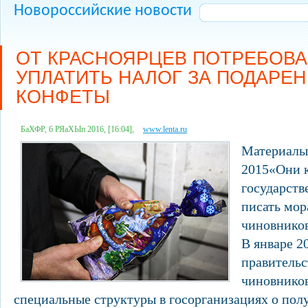
Новороссийские новости
ОТ КРАСНОЯРЦЕВ ПОТРЕБОВ
УПЛАТИТЬ НАЛОГ ЗА ПОДАРЕ
КОНФЕТЫ
БаХФР, 6 РЯаХЫп 2016, [16:04],
www.lenta.ru
Материалы 
2015«Они к
государств
писать мор
чиновнико
В январе 2
правительс
чиновнико
специальные структуры в госорганизациях о пол