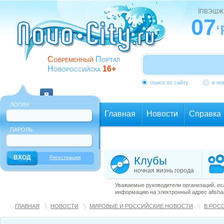
ЇПВЭШЖ
07
‘
Современный
Портал
Новороссийска
16+
поиск по сайту
в но
ЛОГИН
Главная
Новости
Справка
ПАРОЛЬ
Еще
Регистрация
Клубы
ночная жизнь города
Уважаемые руководители организаций, ес
информацию на электронный адрес afisha@
ГЛАВНАЯ
НОВОСТИ
МИРОВЫЕ И РОССИЙСКИЕ НОВОСТИ
В РОС