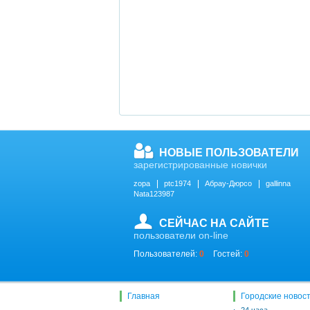
НОВЫЕ ПОЛЬЗОВАТЕЛИ
зарегистрированные новички
zopa
ptc1974
Абрау-Дюрсо
gallinna
Nata123987
СЕЙЧАС НА САЙТЕ
пользователи on-line
Пользователей:
0
Гостей:
0
Главная
Городские новос