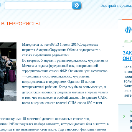
и
Быстрый переход
 В ТЕРРОРИСТЫ
їЮЭ
Материалы по теме08:53 1 июля 2014Соединенные
шариаты АмерикиОкружение Обамы подозревают в
ЗАК
связях с арабскими радикалами
ОН
Во вторник, 5 апреля, группа американских мусульман из
Мичигана подала федеральный иск, оспаривающий
Тепе
террористические списки ФБР. Основная цель активистов
само
— сократить число американских мусульман,
преи
толь
подозреваемых в терроризме. Один из 18 истцов —
биле
четырехлетний ребенок. Когда ему было семь месяцев, в
элек
детройтском аэропорту родители малыша впервые узнали
инте
о том, что он занесен в особый список. По данным CAIR,
всего в черном списке властей США около 680 тысяч
І
Н
 поскольку имя 18-месячной девочки оказалось в списке лиц,
нии JetBlue поднялся на борт самолета, который должен был вылететь в
Н
ходится в так называемом стоп-листе. Туда заносятся фамилии и имена