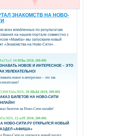
ТАЛ ЗНАКОМСТВ НА НОВО-
ТИ
ню всех влюбленных по результатам
сования на нашем портале совместно с
исом «Мамба» мы запускаем новый
кт «Знакомства на Ново-Сити».
ХвТХаУ,
14 ЮЪв 2010, [00:00]
ЗНАВАТЬ НОВОЕ И ИНТЕРЕСНОЕ – ЭТО
АК УВЛЕКАТЕЛЬНО!
знавать новое и интересное – это так
влекательно!
ЮЭХФХЫмЭШЪ,
26 ШоЫ 2010, [00:00]
АКАЗ БИЛЕТОВ НА НОВО-СИТИ
ОНЛАЙН!
аказ билетов на Ново-Сити онлайн!
вЮаЭШЪ,
12 пЭТ 2010, [00:00]
А НОВО-СИТИ.РУ ОТКРЫЛСЯ НОВЫЙ
РАЗДЕЛ «АФИША»
а Ново-Сити.ру открылся новый раздел