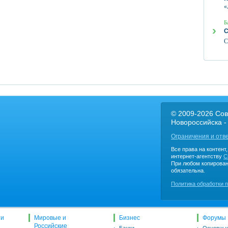
«
Б
С
С
© 2009-2026 Сов
Новороссийска -
Ограничения и отв
Все права на контент
интернет-агентству
C
При любом копирован
обязательна.
Политика обработки 
ти
Мировые и
Бизнес
Форумы
Российские