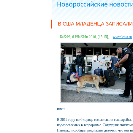
Новороссийские новост
В США МЛАДЕНЦА ЗАПИСАЛИ
БаХФР, 6 РЯаХЫп 2016, [15:15],
www.lenta.ru
имен.
В 2012 году во Флориде семью сняли с авиарейса,
подозреваемых в терроризме. Сотрудник авиакомпа
Ньюарк, и сообщил родителям девочки, что она на