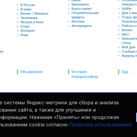
Банки
Основны
Банкоматы
Новоросс
В России
Курсы валют
Хобби
В мире
Потребительские
Дом Семь
Бизнес / Финансы
кредиты
Отдых До
Экономика
Ипотека
Развлече
Музыка и Кино
Автокредиты
Работа и
Спорт
Бизнес
Интернет
Авто
Игры
Компьюте
Связь
Мой Дом
ие
Сообщес
Форумы п
Объявления
История
Еда
Новороссийска
е системы Яндекс-метрики для сбора и анализа
вании сайта, а также для улучшения и
информации. Нажимая «Принять» или продолжая
льзованием cookie согласно
Политике использования