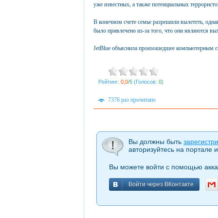
уже известных, а также потенциальных террористо
В конечном счете семье разрешили вылететь, одна
было привлечено из-за того, что они являются вы
JetBlue объяснила произошедшее компьютерным сб
Рейтинг:
0,0
/
5
(Голосов:
0
)
7376 раз прочитано
Вы должны быть
зарегистр
авторизуйтесь на портале и
Вы можете войти с помощью акка
Войти через ВКонтакте
Войти через ВКонтакте