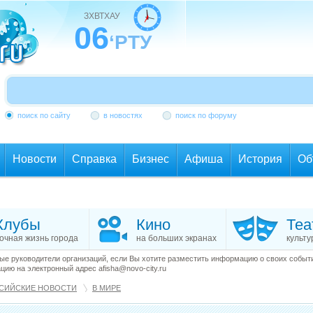
ЗХВТХАУ
06
‘РТУ
поиск по сайту
в новостях
поиск по форуму
Новости
Справка
Бизнес
Афиша
История
Об
Клубы
Кино
Теа
очная жизнь города
на больших экранах
культу
е руководители организаций, если Вы хотите разместить информацию о своих события
ию на электронный адрес afisha@novo-city.ru
СИЙСКИЕ НОВОСТИ
В МИРЕ