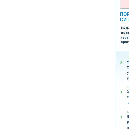
ПОР
СИ
Ко д
голо
серв
прое
З
У
Т
У
у
ї
З
З
І
Н
Н