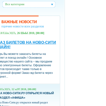
Все категории
:
ВАЖНЫЕ НОВОСТИ
горячие новости всех разделов
ХФХЫмЭШЪ,
26 ШоЫ 2010, [00:00]
АЗ БИЛЕТОВ НА НОВО-СИТИ
ЛАЙН!
рь Вы можете заказать билеты на
лет и поезд онлайн ! Основное
мущество нашего сайта – мы продаем
ко электронные билеты. Оформление
тов происходит также только в
тронной форме! Заказ жд билета через
рнет...
вЮаЭШЪ,
12 пЭТ 2010, [00:00]
А НОВО-СИТИ.РУ ОТКРЫЛСЯ НОВЫЙ
РАЗДЕЛ «АФИША»
а Ново-Сити.ру открылся новый раздел