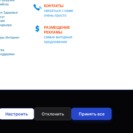
е форумы
ийска
КОНТАКТЫ
связаться с нами
я Здоровье
очень просто
суг
ния
 карьера
РАЗМЕЩЕНИЕ
РЕКЛАМЫ
самые выгодные
ры Интернет
предложения
тва
оддержки
Настроить
Отклонить
Принять все