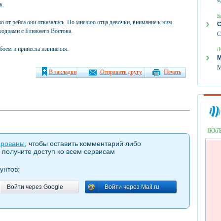
«
в.
Б
ко от рейса они отказались. По мнению отца девочки, внимание к ним
С
ходцами с Ближнего Востока.
С
оем и принесла извинения.
ї
М
М
В закладки
Отправить другу
Печать
ІЮб
ированы
, чтобы оставить комментарий либо
 получите доступ ко всем сервисам
унтов:
Войти через Google
Войти через Mail.ru
Войти через Google
Войти через Mail.ru