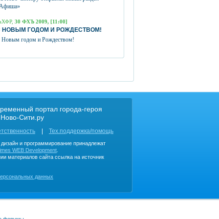
Афиша»
аХФР,
30 ФХЪ 2009, [11:00]
 НОВЫМ ГОДОМ И РОЖДЕСТВОМ!
 Новым годом и Рождеством!
ременный портал города-героя
 Ново-Сити.ру
етственность
Тех.поддержка/помощь
, дизайн и программирование принадлежат
imes WEB Development
.
ии материалов сайта ссылка на источник
персональных данных