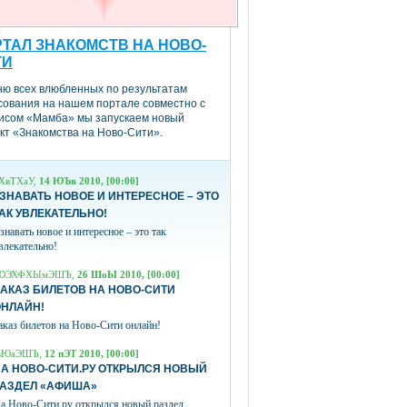
ТАЛ ЗНАКОМСТВ НА НОВО-
ТИ
ню всех влюбленных по результатам
сования на нашем портале совместно с
исом «Мамба» мы запускаем новый
кт «Знакомства на Ново-Сити».
ХвТХаУ,
14 ЮЪв 2010, [00:00]
ЗНАВАТЬ НОВОЕ И ИНТЕРЕСНОЕ – ЭТО
АК УВЛЕКАТЕЛЬНО!
знавать новое и интересное – это так
влекательно!
ЮЭХФХЫмЭШЪ,
26 ШоЫ 2010, [00:00]
АКАЗ БИЛЕТОВ НА НОВО-СИТИ
ОНЛАЙН!
аказ билетов на Ново-Сити онлайн!
вЮаЭШЪ,
12 пЭТ 2010, [00:00]
А НОВО-СИТИ.РУ ОТКРЫЛСЯ НОВЫЙ
РАЗДЕЛ «АФИША»
а Ново-Сити.ру открылся новый раздел