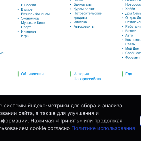
Банки
Основны
Банкоматы
Новоросс
В России
Курсы валют
Хобби
В мире
Потребительские
Дом Семь
Бизнес / Финансы
кредиты
Отдых До
Экономика
Ипотека
Развлече
Музыка и Кино
Автокредиты
Работа и
Спорт
Бизнес
Интернет
Авто
Игры
Компьюте
Связь
Мой Дом
ие
Сообщес
Форумы п
Объявления
История
Еда
Новороссийска
е системы Яндекс-метрики для сбора и анализа
вании сайта, а также для улучшения и
информации. Нажимая «Принять» или продолжая
льзованием cookie согласно
Политике использования