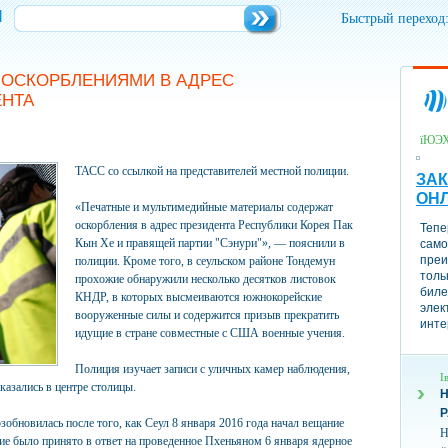
и
Быстрый переход
С ОСКОРБЛЕНИЯМИ В АДРЕС
НТА
їЮЭ
ТАСС со ссылкой на представителей местной полиции.
ЗАК
ОН
«Печатные и мультимедийные материалы содержат
оскорбления в адрес президента Республики Корея Пак
Тепе
Кын Хе и правящей партии "Сэнури"», — пояснили в
само
преи
полиции. Кроме того, в сеульском районе Тондемун
толь
прохожие обнаружили несколько десятков листовок
биле
КНДР, в которых высмеиваются южнокорейские
элек
вооруженные силы и содержится призыв прекратить
инте
идущие в стране совместные с США военные учения.
Полиция изучает записи с уличных камер наблюдения,
І
казались в центре столицы.
Н
обновилась после того, как Сеул 8 января 2016 года начал вещание
Н
ие было принято в ответ на проведенное Пхеньяном 6 января ядерное