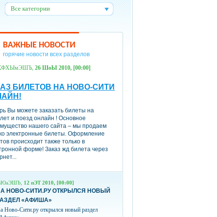
Все категории
:
ВАЖНЫЕ НОВОСТИ
горячие новости всех разделов
ХФХЫмЭШЪ,
26 ШоЫ 2010, [00:00]
АЗ БИЛЕТОВ НА НОВО-СИТИ
ЛАЙН!
рь Вы можете заказать билеты на
лет и поезд онлайн ! Основное
мущество нашего сайта – мы продаем
ко электронные билеты. Оформление
тов происходит также только в
тронной форме! Заказ жд билета через
рнет...
вЮаЭШЪ,
12 пЭТ 2010, [00:00]
А НОВО-СИТИ.РУ ОТКРЫЛСЯ НОВЫЙ
РАЗДЕЛ «АФИША»
а Ново-Сити.ру открылся новый раздел