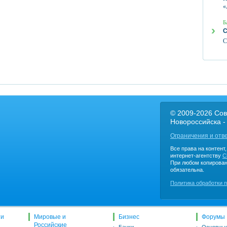
«
Б
С
С
© 2009-2026 Сов
Новороссийска -
Ограничения и отв
Все права на контент
интернет-агентству
C
При любом копирован
обязательна.
Политика обработки 
ти
Мировые и
Бизнес
Форумы
Российские