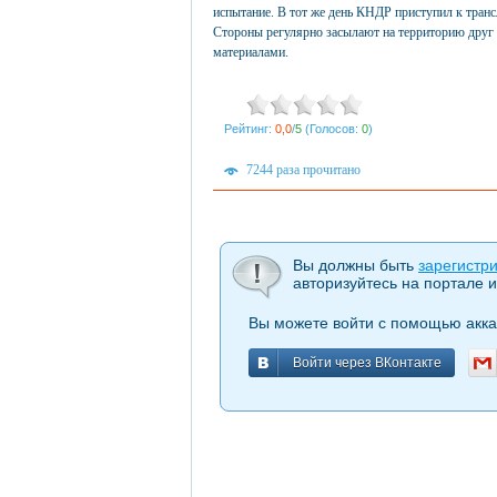
испытание. В тот же день КНДР приступил к транс
Стороны регулярно засылают на территорию друг
материалами.
Рейтинг:
0,0
/
5
(Голосов:
0
)
7244 раза прочитано
Вы должны быть
зарегистр
авторизуйтесь на портале и
Вы можете войти с помощью акка
Войти через ВКонтакте
Войти через ВКонтакте