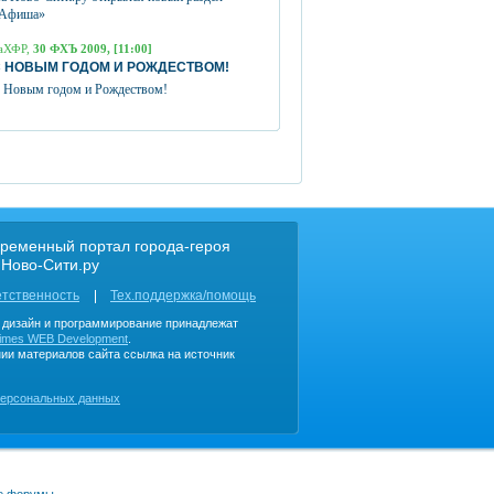
Афиша»
аХФР,
30 ФХЪ 2009, [11:00]
 НОВЫМ ГОДОМ И РОЖДЕСТВОМ!
 Новым годом и Рождеством!
ременный портал города-героя
 Ново-Сити.ру
етственность
Тех.поддержка/помощь
, дизайн и программирование принадлежат
imes WEB Development
.
ии материалов сайта ссылка на источник
персональных данных