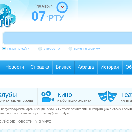
ЇПВЭШЖР
07
‘РТУ
поиск по сайту
в новостях
поиск по форуму
Новости
Справка
Бизнес
Афиша
История
Об
Клубы
Кино
Теа
очная жизнь города
на больших экранах
культу
е руководители организаций, если Вы хотите разместить информацию о своих события
ию на электронный адрес afisha@novo-city.ru
СИЙСКИЕ НОВОСТИ
В МИРЕ