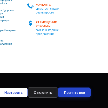
е форумы
ийска
КОНТАКТЫ
связаться с нами
я Здоровье
очень просто
суг
ния
 карьера
РАЗМЕЩЕНИЕ
РЕКЛАМЫ
самые выгодные
ры Интернет
предложения
тва
оддержки
Настроить
Отклонить
Принять все