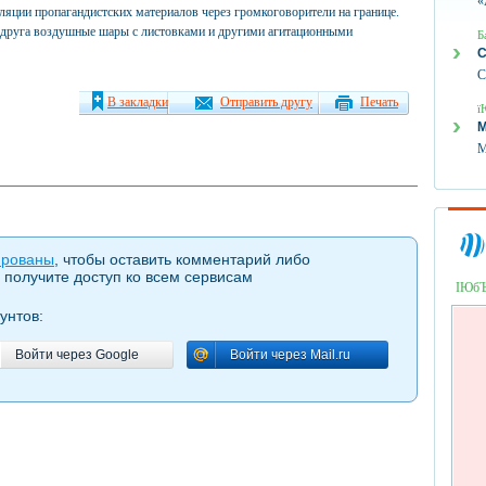
«
ляции пропагандистских материалов через громкоговорители на границе.
 друга воздушные шары с листовками и другими агитационными
Б
С
С
В закладки
Отправить другу
Печать
ї
М
М
ированы
, чтобы оставить комментарий либо
 получите доступ ко всем сервисам
ІЮб
унтов:
Войти через Google
Войти через Mail.ru
Войти через Google
Войти через Mail.ru