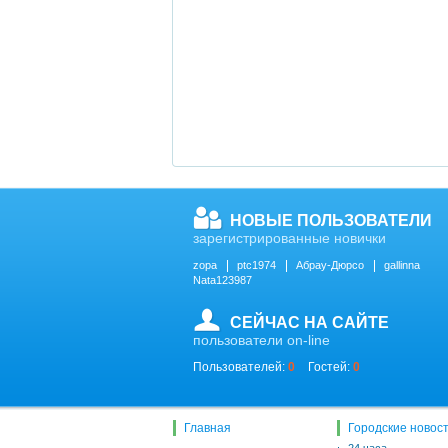
НОВЫЕ ПОЛЬЗОВАТЕЛИ
зарегистрированные новички
zopa
ptc1974
Абрау-Дюрсо
gallinna
Nata123987
СЕЙЧАС НА САЙТЕ
пользователи on-line
Пользователей:
0
Гостей:
0
Главная
Городские новос