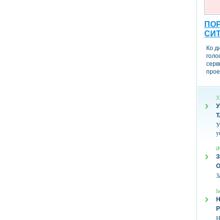
ПОР
СИ
Ко д
голо
серв
прое
З
У
Т
У
у
ї
З
З
І
Н
Н