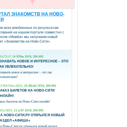
ТАЛ ЗНАКОМСТВ НА НОВО-
ТИ
ню всех влюбленных по результатам
сования на нашем портале совместно с
исом «Мамба» мы запускаем новый
кт «Знакомства на Ново-Сити».
ХвТХаУ,
14 ЮЪв 2010, [00:00]
ЗНАВАТЬ НОВОЕ И ИНТЕРЕСНОЕ – ЭТО
АК УВЛЕКАТЕЛЬНО!
знавать новое и интересное – это так
влекательно!
ЮЭХФХЫмЭШЪ,
26 ШоЫ 2010, [00:00]
АКАЗ БИЛЕТОВ НА НОВО-СИТИ
ОНЛАЙН!
аказ билетов на Ново-Сити онлайн!
вЮаЭШЪ,
12 пЭТ 2010, [00:00]
А НОВО-СИТИ.РУ ОТКРЫЛСЯ НОВЫЙ
РАЗДЕЛ «АФИША»
а Ново-Сити.ру открылся новый раздел