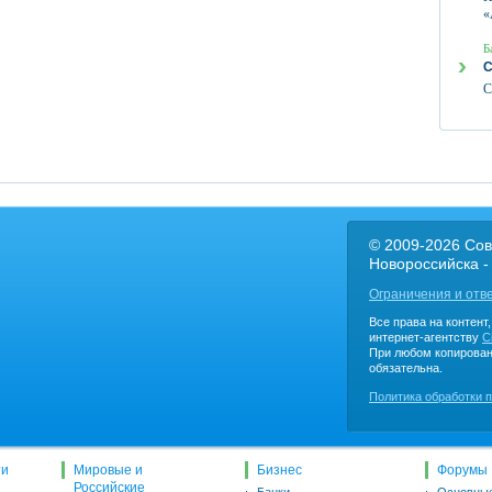
«
Б
С
С
© 2009-2026 Сов
Новороссийска -
Ограничения и отв
Все права на контент
интернет-агентству
C
При любом копирован
обязательна.
Политика обработки 
ти
Мировые и
Бизнес
Форумы
Российские