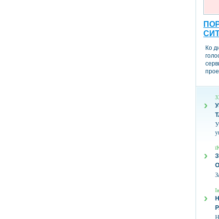
ПОР
СИ
Ко д
голо
серв
прое
З
У
Т
У
у
ї
З
З
І
Н
Н