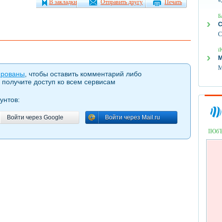
«
В закладки
Отправить другу
Печать
Б
С
С
ї
М
М
ированы
, чтобы оставить комментарий либо
 получите доступ ко всем сервисам
унтов:
Войти через Google
Войти через Mail.ru
Войти через Google
Войти через Mail.ru
ІЮб