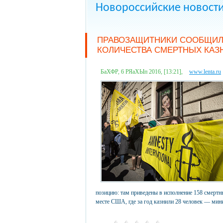
Новороссийские новост
ПРАВОЗАЩИТНИКИ СООБЩИЛ
КОЛИЧЕСТВА СМЕРТНЫХ КАЗ
БаХФР, 6 РЯаХЫп 2016, [13:21],
www.lenta.ru
позицию: там приведены в исполнение 158 смертн
месте США, где за год казнили 28 человек — мини