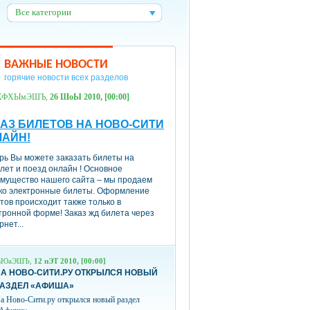
Все категории
:
ВАЖНЫЕ НОВОСТИ
горячие новости всех разделов
ХФХЫмЭШЪ,
26 ШоЫ 2010, [00:00]
АЗ БИЛЕТОВ НА НОВО-СИТИ
ЛАЙН!
рь Вы можете заказать билеты на
лет и поезд онлайн ! Основное
мущество нашего сайта – мы продаем
ко электронные билеты. Оформление
тов происходит также только в
тронной форме! Заказ жд билета через
рнет...
вЮаЭШЪ,
12 пЭТ 2010, [00:00]
А НОВО-СИТИ.РУ ОТКРЫЛСЯ НОВЫЙ
РАЗДЕЛ «АФИША»
а Ново-Сити.ру открылся новый раздел