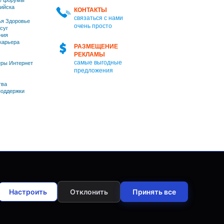
е форумы
ийска
КОНТАКТЫ
связаться с нами
я Здоровье
очень просто
суг
ния
 карьера
РАЗМЕЩЕНИЕ
РЕКЛАМЫ
самые выгодные
ры Интернет
предложения
тва
оддержки
Настроить
Отклонить
Принять все