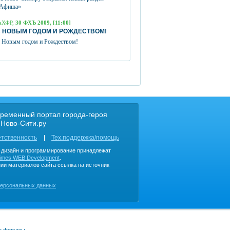
Афиша»
аХФР,
30 ФХЪ 2009, [11:00]
 НОВЫМ ГОДОМ И РОЖДЕСТВОМ!
 Новым годом и Рождеством!
ременный портал города-героя
 Ново-Сити.ру
етственность
Тех.поддержка/помощь
, дизайн и программирование принадлежат
imes WEB Development
.
ии материалов сайта ссылка на источник
персональных данных