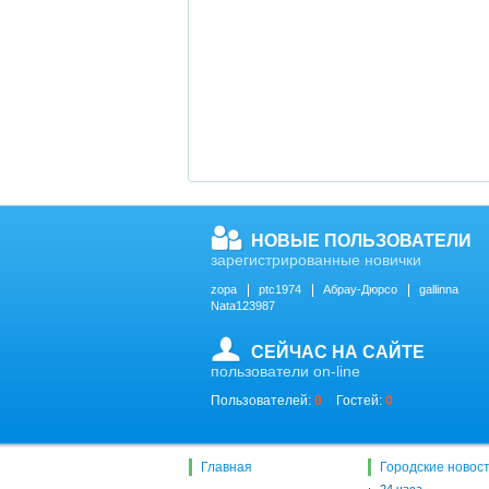
НОВЫЕ ПОЛЬЗОВАТЕЛИ
зарегистрированные новички
zopa
ptc1974
Абрау-Дюрсо
gallinna
Nata123987
СЕЙЧАС НА САЙТЕ
пользователи on-line
Пользователей:
0
Гостей:
0
Главная
Городские новос