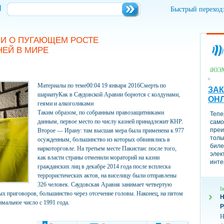
и
Быстрый переход
И О ПУГАЮЩЕМ РОСТЕ
НЕЙ В МИРЕ
їЮЭ
Материалы по теме00:04 19 января 2016Смерть по
ЗАК
шариатуКак в Саудовской Аравии борются с колдунами,
ОН
геями и алкоголиками
Таким образом, по собранным правозащитниками
Тепе
данным, первое место по числу казней принадлежит КНР.
само
преи
Второе — Ирану: там высшая мера была применена к 977
толь
осужденным, большинство из которых обвинялись в
биле
наркоторговле. На третьем месте Пакистан: после того,
элек
как власти страны отменили мораторий на казни
инте
гражданских лиц в декабре 2014 года после всплеска
террористических актов, на виселицу были отправлены
326 человек. Саудовская Аравия занимает четвертую
І
ых приговоров, большинство через отсечение головы. Наконец, на пятом
Н
мальное число с 1991 года.
Н