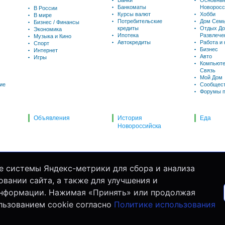
Банки
Основны
Банкоматы
Новоросс
В России
Курсы валют
Хобби
В мире
Потребительские
Дом Семь
Бизнес / Финансы
кредиты
Отдых До
Экономика
Ипотека
Развлече
Музыка и Кино
Автокредиты
Работа и
Спорт
Бизнес
Интернет
Авто
Игры
Компьюте
Связь
Мой Дом
ие
Сообщес
Форумы п
Объявления
История
Еда
Новороссийска
е системы Яндекс-метрики для сбора и анализа
вании сайта, а также для улучшения и
информации. Нажимая «Принять» или продолжая
льзованием cookie согласно
Политике использования