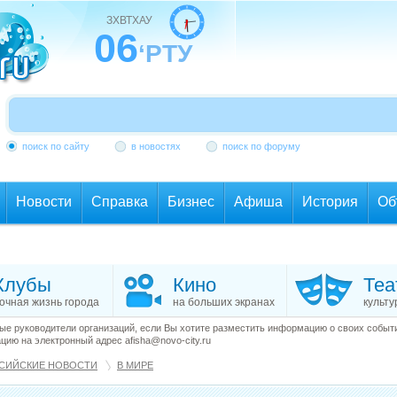
ЗХВТХАУ
06
‘РТУ
поиск по сайту
в новостях
поиск по форуму
Новости
Справка
Бизнес
Афиша
История
Об
Клубы
Кино
Теа
очная жизнь города
на больших экранах
культу
е руководители организаций, если Вы хотите разместить информацию о своих события
ию на электронный адрес afisha@novo-city.ru
СИЙСКИЕ НОВОСТИ
В МИРЕ