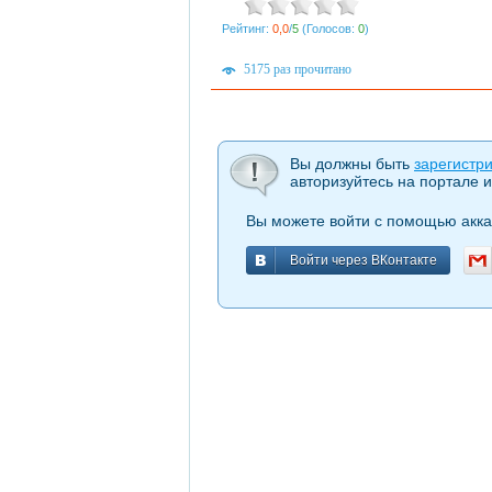
Рейтинг:
0,0
/
5
(Голосов:
0
)
5175 раз прочитано
Вы должны быть
зарегистр
авторизуйтесь на портале и
Вы можете войти с помощью акка
Войти через ВКонтакте
Войти через ВКонтакте