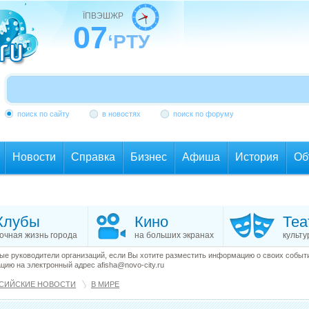
ЇПВЭШЖР
07
‘РТУ
поиск по сайту
в новостях
поиск по форуму
Новости
Справка
Бизнес
Афиша
История
Об
Клубы
Кино
Теа
очная жизнь города
на больших экранах
культу
е руководители организаций, если Вы хотите разместить информацию о своих события
ию на электронный адрес afisha@novo-city.ru
СИЙСКИЕ НОВОСТИ
В МИРЕ