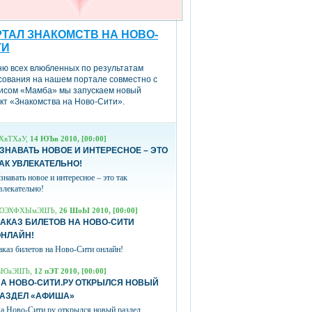
ТАЛ ЗНАКОМСТВ НА НОВО-
ТИ
ню всех влюбленных по результатам
сования на нашем портале совместно с
исом «Мамба» мы запускаем новый
кт «Знакомства на Ново-Сити».
ХвТХаУ,
14 ЮЪв 2010, [00:00]
ЗНАВАТЬ НОВОЕ И ИНТЕРЕСНОЕ – ЭТО
АК УВЛЕКАТЕЛЬНО!
знавать новое и интересное – это так
влекательно!
ЮЭХФХЫмЭШЪ,
26 ШоЫ 2010, [00:00]
АКАЗ БИЛЕТОВ НА НОВО-СИТИ
ОНЛАЙН!
аказ билетов на Ново-Сити онлайн!
вЮаЭШЪ,
12 пЭТ 2010, [00:00]
А НОВО-СИТИ.РУ ОТКРЫЛСЯ НОВЫЙ
РАЗДЕЛ «АФИША»
а Ново-Сити.ру открылся новый раздел