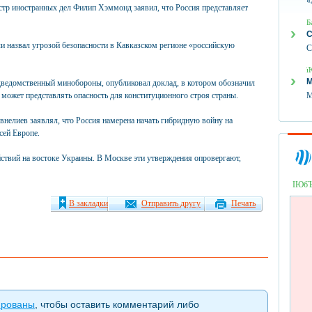
«
истр иностранных дел Филип Хэммонд заявил, что Россия представляет
Б
С
и назвал угрозой безопасности в Кавказском регионе «российскую
С
ї
М
дведомственный минобороны, опубликовал доклад, в котором обозначил
может представлять опасность для конституционного строя страны.
М
внелиев заявлял, что Россия намерена начать гибридную войну на
сей Европе.
йствий на востоке Украины. В Москве эти утверждения опровергают,
ІЮб
В закладки
Отправить другу
Печать
ированы
, чтобы оставить комментарий либо