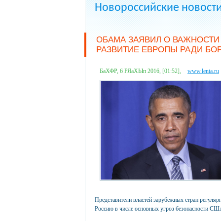
Новороссийские новост
ОБАМА ЗАЯВИЛ О ВАЖНОСТИ
РАЗВИТИЕ ЕВРОПЫ РАДИ БО
БаХФР, 6 РЯаХЫп 2016, [01:52],
www.lenta.ru
Представители властей зарубежных стран регулярн
Россию в числе основных угроз безопасности СШ