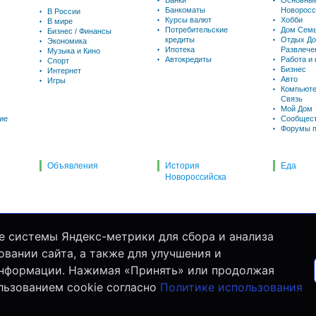
Банки
Основны
Банкоматы
Новоросс
В России
Курсы валют
Хобби
В мире
Потребительские
Дом Семь
Бизнес / Финансы
кредиты
Отдых До
Экономика
Ипотека
Развлече
Музыка и Кино
Автокредиты
Работа и
Спорт
Бизнес
Интернет
Авто
Игры
Компьюте
Связь
Мой Дом
ие
Сообщес
Форумы п
Объявления
История
Еда
Новороссийска
е системы Яндекс-метрики для сбора и анализа
вании сайта, а также для улучшения и
информации. Нажимая «Принять» или продолжая
льзованием cookie согласно
Политике использования