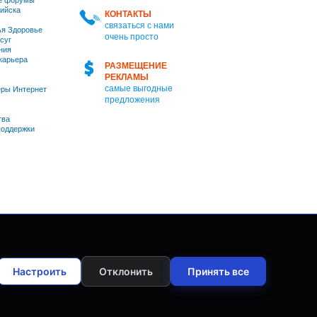
е форумы
ийска
КОНТАКТЫ
связаться с нами
я Здоровье
очень просто
суг
ния
 карьера
РАЗМЕЩЕНИЕ
РЕКЛАМЫ
самые выгодные
ры Интернет
предложения
тва
оддержки
Настроить
Отклонить
Принять все