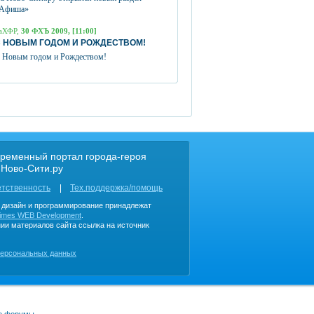
Афиша»
аХФР,
30 ФХЪ 2009, [11:00]
 НОВЫМ ГОДОМ И РОЖДЕСТВОМ!
 Новым годом и Рождеством!
ременный портал города-героя
 Ново-Сити.ру
етственность
Тех.поддержка/помощь
, дизайн и программирование принадлежат
imes WEB Development
.
ии материалов сайта ссылка на источник
персональных данных