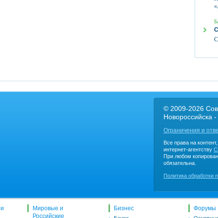
«
Б
С
С
© 2009-2026 Сов
Новороссийска -
Ограничения и отв
Все права на контент
интернет-агентству
C
При любом копирован
обязательна.
Политика обработки 
ти
Мировые и
Бизнес
Форумы
Российские