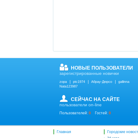
НОВЫЕ ПОЛЬЗОВАТЕЛИ
зарегистрированные новички
zopa
ptc1974
Абрау-Дюрсо
gallinna
Nata123987
СЕЙЧАС НА САЙТЕ
пользователи on-line
Пользователей:
0
Гостей:
0
Главная
Городские новос