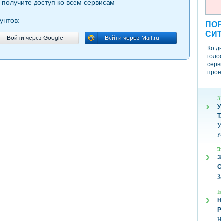
 получите доступ ко всем сервисам
унтов:
ПОР
СИ
Войти через Google
Войти через Mail.ru
Войти через Google
Войти через Mail.ru
Ко д
голо
серв
прое
З
У
Т
У
у
ї
З
З
І
Н
Н