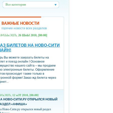
Все категории
:
ВАЖНЫЕ НОВОСТИ
горячие новости всех разделов
ХФХЫмЭШЪ,
26 ШоЫ 2010, [00:00]
АЗ БИЛЕТОВ НА НОВО-СИТИ
ЛАЙН!
рь Вы можете заказать билеты на
лет и поезд онлайн ! Основное
мущество нашего сайта – мы продаем
ко электронные билеты. Оформление
тов происходит также только в
тронной форме! Заказ жд билета через
рнет...
вЮаЭШЪ,
12 пЭТ 2010, [00:00]
А НОВО-СИТИ.РУ ОТКРЫЛСЯ НОВЫЙ
РАЗДЕЛ «АФИША»
а Ново-Сити.ру открылся новый раздел