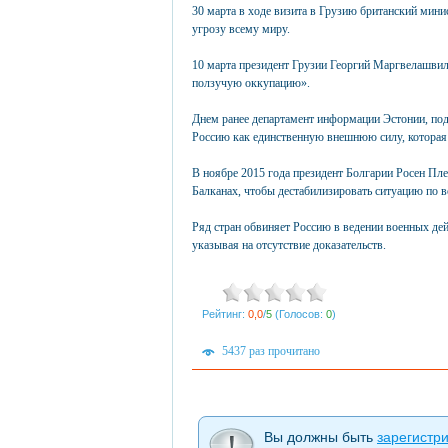
30 марта в ходе визита в Грузию британский мин
угрозу всему миру.
10 марта президент Грузии Георгий Маргвелашвил
ползучую оккупацию».
Днем ранее департамент информации Эстонии, по
Россию как единственную внешнюю силу, которая 
В ноябре 2015 года президент Болгарии Росен Пле
Балканах, чтобы дестабилизировать ситуацию по в
Ряд стран обвиняет Россию в ведении военных де
указывая на отсутствие доказательств.
Рейтинг:
0,0
/
5
(Голосов:
0
)
5437 раз прочитано
Вы должны быть
зарегистр