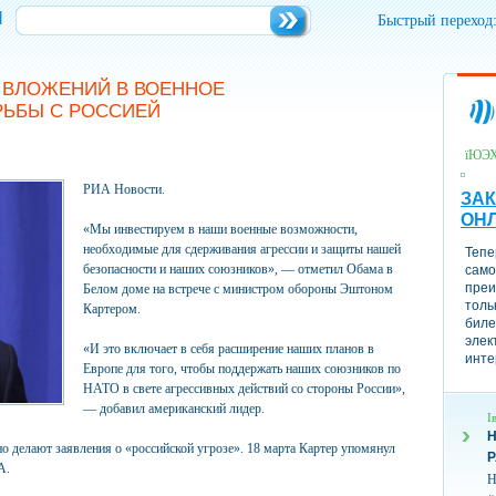
и
Быстрый переход
 ВЛОЖЕНИЙ В ВОЕННОЕ
РЬБЫ С РОССИЕЙ
їЮЭ
РИА Новости.
ЗАК
ОН
«Мы инвестируем в наши военные возможности,
необходимые для сдерживания агрессии и защиты нашей
Тепе
безопасности и наших союзников», — отметил Обама в
само
преи
Белом доме на встрече с министром обороны Эштоном
толь
Картером.
биле
элек
«И это включает в себя расширение наших планов в
инте
Европе для того, чтобы поддержать наших союзников по
НАТО в свете агрессивных действий со стороны России»,
— добавил американский лидер.
І
Н
о делают заявления о «российской угрозе». 18 марта Картер упомянул
А.
Н