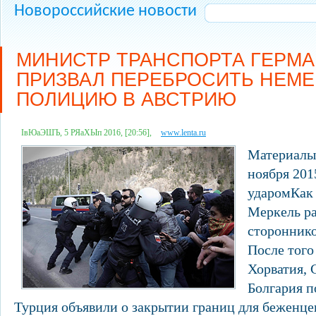
Новороссийские новости
МИНИСТР ТРАНСПОРТА ГЕРМ
ПРИЗВАЛ ПЕРЕБРОСИТЬ НЕМ
ПОЛИЦИЮ В АВСТРИЮ
ІвЮаЭШЪ, 5 РЯаХЫп 2016, [20:56],
www.lenta.ru
Материалы 
ноября 201
ударомКак
Меркель ра
сторонник
После того
Хорватия, 
Болгария п
Турция объявили о закрытии границ для беженце