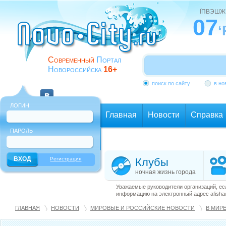
ЇПВЭШЖ
07
‘
Современный
Портал
Новороссийска
16+
поиск по сайту
в но
ЛОГИН
Главная
Новости
Справка
ПАРОЛЬ
Еще
Регистрация
Клубы
ночная жизнь города
Уважаемые руководители организаций, ес
информацию на электронный адрес afisha@
ГЛАВНАЯ
НОВОСТИ
МИРОВЫЕ И РОССИЙСКИЕ НОВОСТИ
В МИР