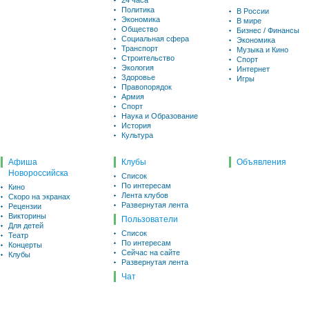
24 часа
Политика
В России
Экономика
В мире
Общество
Бизнес / Финансы
Социальная сфера
Экономика
Транспорт
Музыка и Кино
Строительство
Спорт
Экология
Интернет
Здоровье
Игры
Правопорядок
Армия
Спорт
Наука и Образование
История
Культура
Афиша
Клубы
Объявления
Новороссийска
Список
По интересам
Кино
Лента клубов
Скоро на экранах
Развернутая лента
Рецензии
Викторины
Пользователи
Для детей
Список
Театр
По интересам
Концерты
Сейчас на сайте
Клубы
Развернутая лента
Чат