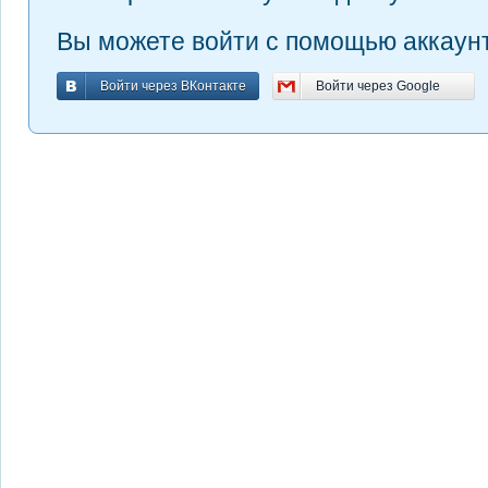
Вы можете войти с помощью аккаунт
Войти через ВКонтакте
Войти через Google
Войти через ВКонтакте
Войти через Google