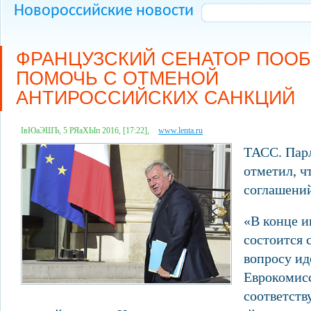
Новороссийские новости
ФРАНЦУЗСКИЙ СЕНАТОР ПОО
ПОМОЧЬ С ОТМЕНОЙ
АНТИРОССИЙСКИХ САНКЦИЙ
ІвЮаЭШЪ, 5 РЯаХЫп 2016, [17:22],
www.lenta.ru
ТАСС. Пар
отметил, ч
соглашений
«В конце 
состоится 
вопросу ид
Еврокомисс
соответст