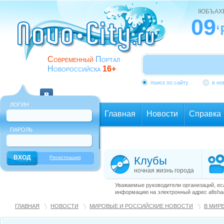
ІЮБЪАХ
09
‘
Современный
Портал
Новороссийска
16+
поиск по сайту
в но
ЛОГИН
Главная
Новости
Справка
ПАРОЛЬ
Еще
Регистрация
Клубы
ночная жизнь города
Уважаемые руководители организаций, ес
информацию на электронный адрес afisha@
ГЛАВНАЯ
НОВОСТИ
МИРОВЫЕ И РОССИЙСКИЕ НОВОСТИ
В МИР