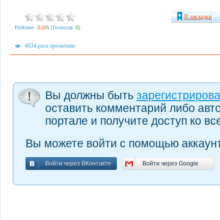
В закладки
Рейтинг:
0,0
/
5
(Голосов:
0
)
4634 раза прочитано
Вы должны быть
зарегистриров
оставить комментарий либо авт
портале и получите доступ ко в
Вы можете войти с помощью аккаунт
Войти через ВКонтакте
Войти через Google
Войти через ВКонтакте
Войти через Google