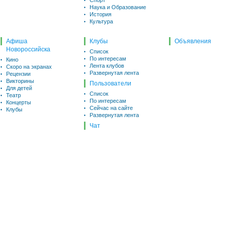
Спорт
Наука и Образование
История
Культура
Афиша
Клубы
Объявления
Новороссийска
Список
По интересам
Кино
Лента клубов
Скоро на экранах
Развернутая лента
Рецензии
Викторины
Пользователи
Для детей
Список
Театр
По интересам
Концерты
Сейчас на сайте
Клубы
Развернутая лента
Чат