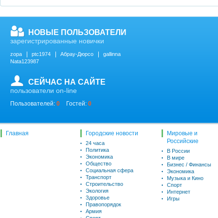
НОВЫЕ ПОЛЬЗОВАТЕЛИ
зарегистрированные новички
zopa
ptc1974
Абрау-Дюрсо
gallinna
Nata123987
СЕЙЧАС НА САЙТЕ
пользователи on-line
Пользователей:
0
Гостей:
0
Главная
Городские новости
Мировые и
Российские
24 часа
Политика
В России
Экономика
В мире
Общество
Бизнес / Финансы
Социальная сфера
Экономика
Транспорт
Музыка и Кино
Строительство
Спорт
Экология
Интернет
Здоровье
Игры
Правопорядок
Армия