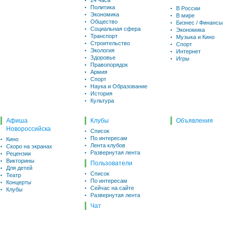
24 часа
Политика
В России
Экономика
В мире
Общество
Бизнес / Финансы
Социальная сфера
Экономика
Транспорт
Музыка и Кино
Строительство
Спорт
Экология
Интернет
Здоровье
Игры
Правопорядок
Армия
Спорт
Наука и Образование
История
Культура
Афиша
Клубы
Объявления
Новороссийска
Список
По интересам
Кино
Лента клубов
Скоро на экранах
Развернутая лента
Рецензии
Викторины
Пользователи
Для детей
Список
Театр
По интересам
Концерты
Сейчас на сайте
Клубы
Развернутая лента
Чат