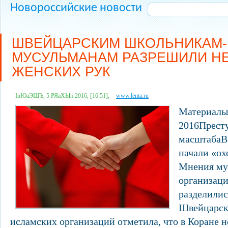
Новороссийские новости
ШВЕЙЦАРСКИМ ШКОЛЬНИКАМ-
МУСУЛЬМАНАМ РАЗРЕШИЛИ Н
ЖЕНСКИХ РУК
ІвЮаЭШЪ, 5 РЯаХЫп 2016, [16:51],
www.lenta.ru
Материалы 
2016Прест
масштабаВ
начали «о
Мнения му
организаци
разделили
Швейцарск
исламских организаций отметила, что в Коране н