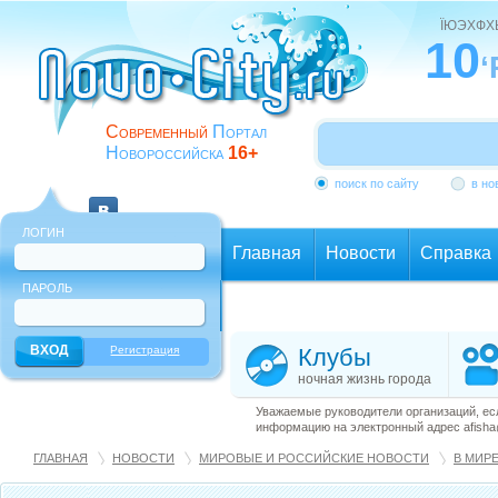
ЇЮЭХФ
10
‘
Современный
Портал
Новороссийска
16+
поиск по сайту
в но
ЛОГИН
Главная
Новости
Справка
ПАРОЛЬ
Еще
Регистрация
Клубы
ночная жизнь города
Уважаемые руководители организаций, ес
информацию на электронный адрес afisha@
ГЛАВНАЯ
НОВОСТИ
МИРОВЫЕ И РОССИЙСКИЕ НОВОСТИ
В МИР