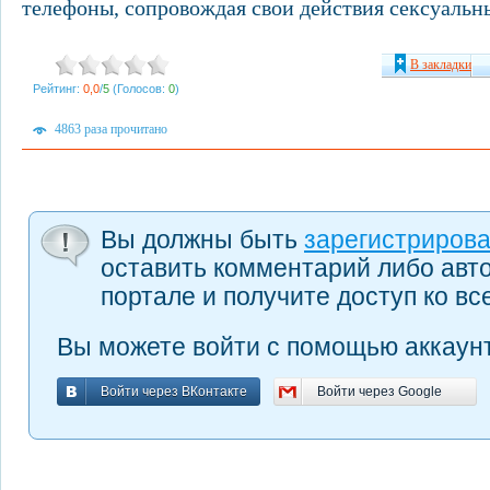
телефоны, сопровождая свои действия сексуальн
В закладки
Рейтинг:
0,0
/
5
(Голосов:
0
)
4863 раза прочитано
Вы должны быть
зарегистриров
оставить комментарий либо авт
портале и получите доступ ко в
Вы можете войти с помощью аккаунт
Войти через ВКонтакте
Войти через Google
Войти через ВКонтакте
Войти через Google