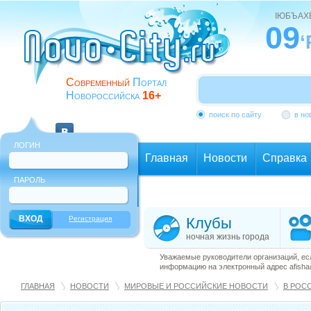
ІЮБЪАХ
09
‘
Современный
Портал
Новороссийска
16+
поиск по сайту
в но
ЛОГИН
Главная
Новости
Справка
ПАРОЛЬ
Еще
Регистрация
Клубы
ночная жизнь города
Уважаемые руководители организаций, ес
информацию на электронный адрес afisha@
ГЛАВНАЯ
НОВОСТИ
МИРОВЫЕ И РОССИЙСКИЕ НОВОСТИ
В РОС