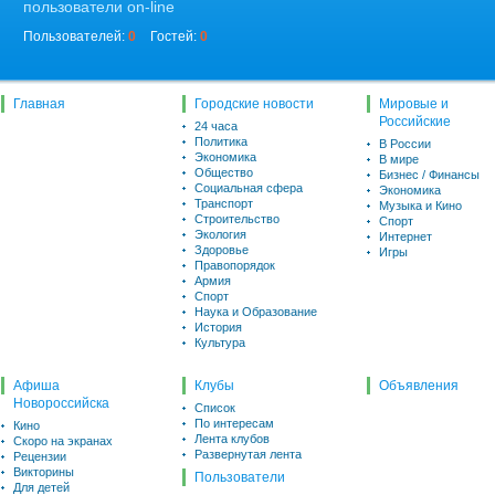
пользователи on-line
Пользователей:
0
Гостей:
0
Главная
Городские новости
Мировые и
Российские
24 часа
Политика
В России
Экономика
В мире
Общество
Бизнес / Финансы
Социальная сфера
Экономика
Транспорт
Музыка и Кино
Строительство
Спорт
Экология
Интернет
Здоровье
Игры
Правопорядок
Армия
Спорт
Наука и Образование
История
Культура
Афиша
Клубы
Объявления
Новороссийска
Список
По интересам
Кино
Лента клубов
Скоро на экранах
Развернутая лента
Рецензии
Викторины
Пользователи
Для детей