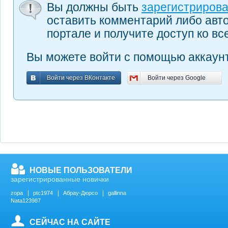
Вы должны быть
зарегистриров
оставить комментарий либо авт
портале и получите доступ ко в
Вы можете войти с помощью аккаунт
Войти через ВКонтакте
Войти через Google
Войти через ВКонтакте
Войти через Google
НОВЫЕ ПОЛЬЗОВАТЕЛИ
зарегистрированные новички
zopa
ptc1974
Абрау-Дюрсо
gallinna
Nata123987
СЕЙЧАС НА САЙТЕ