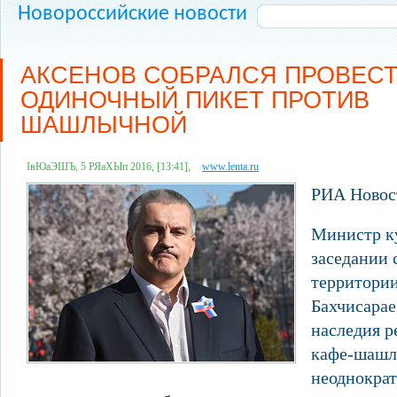
Новороссийские новости
АКСЕНОВ СОБРАЛСЯ ПРОВЕС
ОДИНОЧНЫЙ ПИКЕТ ПРОТИВ
ШАШЛЫЧНОЙ
ІвЮаЭШЪ, 5 РЯаХЫп 2016, [13:41],
www.lenta.ru
РИА Новос
Министр к
заседании 
территории
Бахчисарае
наследия р
кафе-шашл
неоднократ