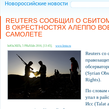
Новороссийские новости
REUTERS СООБЩИЛ О СБИТО
В ОКРЕСТНОСТЯХ АЛЕППО В
САМОЛЕТЕ
ІвЮаЭШЪ, 5 РЯаХЫп 2016, [13:45],
www.lenta.ru
Reuters со
правозащи
обсерватор
(Syrian Ob
Rights).
По словам 
упал в рай
Исс (Talat 