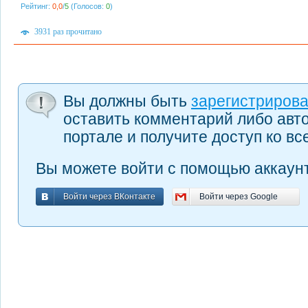
Рейтинг:
0,0
/
5
(Голосов:
0
)
3931 раз прочитано
Вы должны быть
зарегистриров
оставить комментарий либо авт
портале и получите доступ ко в
Вы можете войти с помощью аккаунт
Войти через ВКонтакте
Войти через Google
Войти через ВКонтакте
Войти через Google