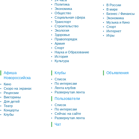
24 часа
Политика
В России
Экономика
В мире
Общество
Бизнес / Финансы
Социальная сфера
Экономика
Транспорт
Музыка и Кино
Строительство
Спорт
Экология
Интернет
Здоровье
Игры
Правопорядок
Армия
Спорт
Наука и Образование
История
Культура
Афиша
Клубы
Объявления
Новороссийска
Список
По интересам
Кино
Лента клубов
Скоро на экранах
Развернутая лента
Рецензии
Викторины
Пользователи
Для детей
Список
Театр
По интересам
Концерты
Сейчас на сайте
Клубы
Развернутая лента
Чат