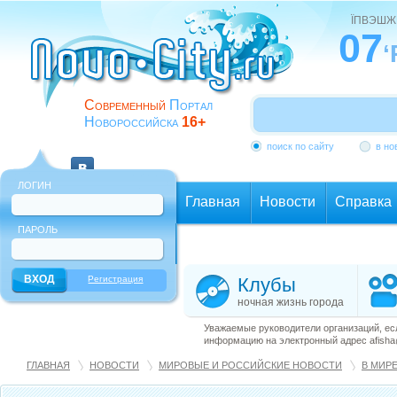
ЇПВЭШЖ
07
‘
Современный
Портал
Новороссийска
16+
поиск по сайту
в но
ЛОГИН
Главная
Новости
Справка
ПАРОЛЬ
Еще
Регистрация
Клубы
ночная жизнь города
Уважаемые руководители организаций, ес
информацию на электронный адрес afisha@
ГЛАВНАЯ
НОВОСТИ
МИРОВЫЕ И РОССИЙСКИЕ НОВОСТИ
В МИР