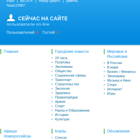
zopa
ptc1974
Абрау-Дюрсо
gallinna
Nata123987
СЕЙЧАС НА САЙТЕ
пользователи on-line
Пользователей:
0
Гостей:
0
Главная
Городские новости
Мировые и
Российские
24 часа
Политика
В России
Экономика
В мире
Общество
Бизнес / Финансы
Социальная сфера
Экономика
Транспорт
Музыка и Кино
Строительство
Спорт
Экология
Интернет
Здоровье
Игры
Правопорядок
Армия
Спорт
Наука и Образование
История
Культура
Афиша
Клубы
Объявления
Новороссийска
Список