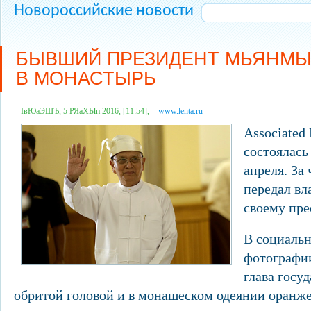
Новороссийские новости
БЫВШИЙ ПРЕЗИДЕНТ МЬЯНМЫ
В МОНАСТЫРЬ
ІвЮаЭШЪ, 5 РЯаХЫп 2016, [11:54],
www.lenta.ru
Associated
состоялась
апреля. За 
передал вл
своему пр
В социальн
фотографи
глава госуд
обритой головой и в монашеском одеянии оранже