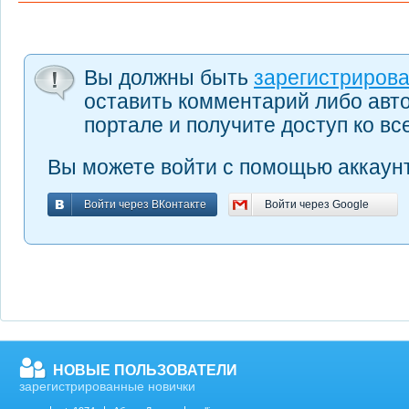
Вы должны быть
зарегистриров
оставить комментарий либо авт
портале и получите доступ ко в
Вы можете войти с помощью аккаунт
Войти через ВКонтакте
Войти через Google
Войти через ВКонтакте
Войти через Google
НОВЫЕ ПОЛЬЗОВАТЕЛИ
зарегистрированные новички