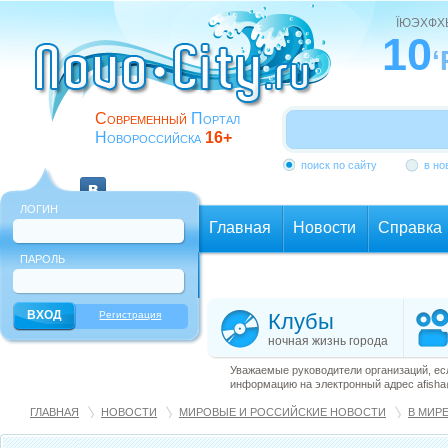
ЇЮЭХФ
10
‘
Современный
Портал
Новороссийска
16+
поиск по сайту
в но
ЛОГИН
Главная
Новости
Справка
ПАРОЛЬ
Еще
Регистрация
Клубы
ночная жизнь города
Уважаемые руководители организаций, ес
информацию на электронный адрес afisha@
ГЛАВНАЯ
НОВОСТИ
МИРОВЫЕ И РОССИЙСКИЕ НОВОСТИ
В МИР