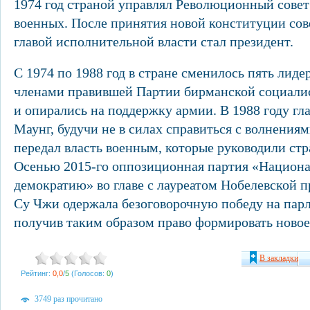
1974 год страной управлял Революционный совет
военных. После принятия новой конституции сов
главой исполнительной власти стал президент.
С 1974 по 1988 год в стране сменилось пять лиде
членами правившей Партии бирманской социали
и опирались на поддержку армии. В 1988 году гл
Маунг, будучи не в силах справиться с волнениям
передал власть военным, которые руководили стра
Осенью 2015-го оппозиционная партия «Национал
демократию» во главе с лауреатом Нобелевской 
Су Чжи одержала безоговорочную победу на пар
получив таким образом право формировать новое
В закладки
Рейтинг:
0,0
/
5
(Голосов:
0
)
3749 раз прочитано