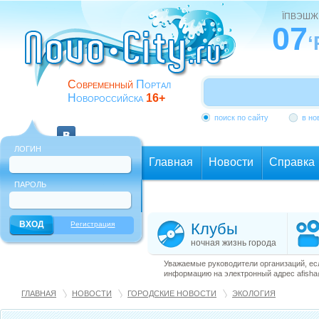
ЇПВЭШЖ
07
‘
Современный
Портал
Новороссийска
16+
поиск по сайту
в но
ЛОГИН
Главная
Новости
Справка
ПАРОЛЬ
Еще
Регистрация
Клубы
ночная жизнь города
Уважаемые руководители организаций, ес
информацию на электронный адрес afisha@
ГЛАВНАЯ
НОВОСТИ
ГОРОДСКИЕ НОВОСТИ
ЭКОЛОГИЯ