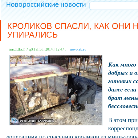
Новороссийские новости
КРОЛИКОВ СПАСЛИ, КАК ОНИ 
УПИРАЛИСЬ
їпвЭШжР, 7 дХТаРЫп 2014, [12:47],
novorab.ru
Как много 
добрых и 
готовых с
даже если
брат мень
бессловес
В этом при
корреспонд
«операции» по спасению кроликов из мини-зоопа