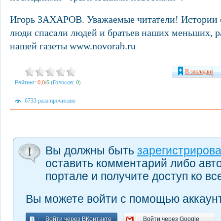
Игорь ЗАХАРОВ. Уважаемые читатели! Истории о 
люди спасали людей и братьев наших меньших, р
нашей газеты www.novorab.ru
В закладки
Рейтинг:
0,0
/
5
(Голосов:
0
)
6733 раза прочитано
Вы должны быть
зарегистриров
оставить комментарий либо авт
портале и получите доступ ко в
Вы можете войти с помощью аккаунт
Войти через ВКонтакте
Войти через Google
Войти через ВКонтакте
Войти через Google