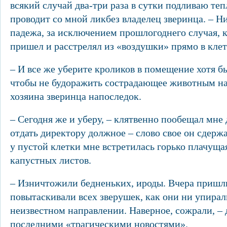
всякий случай два-три раза в сутки подливаю теп
проводит со мной ликбез владелец зверинца. – Ни
падежа, за исключением прошлогоднего случая, к
пришел и расстрелял из «воздушки» прямо в кле
– И все же уберите кроликов в помещение хотя б
чтобы не будоражить сострадающее животным на
хозяина зверинца напоследок.
– Сегодня же и уберу, – клятвенно пообещал мне
отдать директору должное – слово свое он сдерж
у пустой клетки мне встретилась горько плачуща
капустных листов.
– Изничтожили бедненьких, ироды. Вчера пришли
повытаскивали всех зверушек, как они ни упирали
неизвестном направлении. Наверное, сожрали, – 
последними «трагическими новостями».