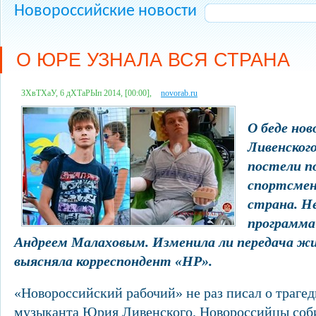
Новороссийские новости
О ЮРЕ УЗНАЛА ВСЯ СТРАНА
ЗХвТХаУ, 6 дХТаРЫп 2014, [00:00],
novorab.ru
О беде но
Ливенского
постели п
спортсмено
страна. Н
программа
Андреем Малаховым. Изменила ли передача жиз
выясняла корреспондент «НР».
«Новороссийский рабочий» не раз писал о траге
музыканта Юрия Ливенского. Новороссийцы соб