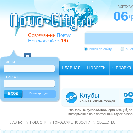
ЗХВТХАУ
06
‘
Современный
Портал
Новороссийска
16+
поиск по сайту
в но
ЛОГИН
Главная
Новости
Справка
ПАРОЛЬ
Еще
Регистрация
Клубы
ночная жизнь города
Уважаемые руководители организаций, ес
информацию на электронный адрес afisha@
ГЛАВНАЯ
НОВОСТИ
ГОРОДСКИЕ НОВОСТИ
ОБЩЕСТВО