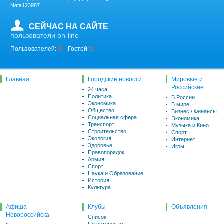
Nata123987
СЕЙЧАС НА САЙТЕ
пользователи on-line
Пользователей:
0
Гостей:
0
Главная
Городские новости
Мировые и
Российские
24 часа
Политика
В России
Экономика
В мире
Общество
Бизнес / Финансы
Социальная сфера
Экономика
Транспорт
Музыка и Кино
Строительство
Спорт
Экология
Интернет
Здоровье
Игры
Правопорядок
Армия
Спорт
Наука и Образование
История
Культура
Афиша
Клубы
Объявления
Новороссийска
Список