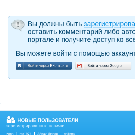
Вы должны быть
зарегистриров
оставить комментарий либо авт
портале и получите доступ ко в
Вы можете войти с помощью аккаунт
Войти через ВКонтакте
Войти через Google
Войти через ВКонтакте
Войти через Google
НОВЫЕ ПОЛЬЗОВАТЕЛИ
зарегистрированные новички
zopa
ptc1974
Абрау-Дюрсо
gallinna