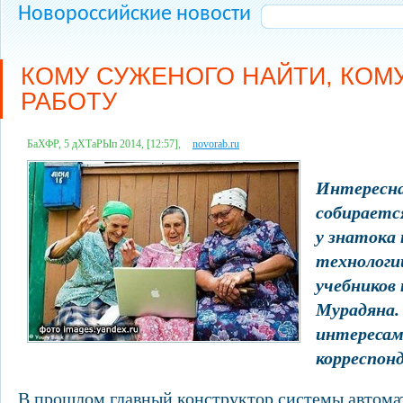
Новороссийские новости
КОМУ СУЖЕНОГО НАЙТИ, КОМУ
РАБОТУ
БаХФР, 5 дХТаРЫп 2014, [12:57],
novorab.ru
Интересна
собираетс
у знатока
технологи
учебников
Мурадяна. 
интересам 
корреспон
В прошлом главный конструктор системы автома