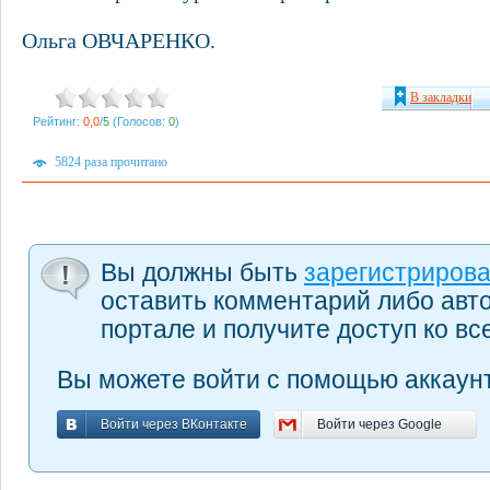
Ольга ОВЧАРЕНКО.
В закладки
Рейтинг:
0,0
/
5
(Голосов:
0
)
5824 раза прочитано
Вы должны быть
зарегистриров
оставить комментарий либо авт
портале и получите доступ ко в
Вы можете войти с помощью аккаунт
Войти через ВКонтакте
Войти через Google
Войти через ВКонтакте
Войти через Google