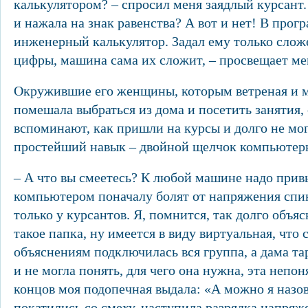
калькулятором? – спросил меня заядлый курсант.
и нажала на знак равенства? А вот и нет! В прог
инженерный калькулятор. Задал ему только слож
цифры, машина сама их сложит, – просвещает м
Окружившие его женщины, которым ветреная и м
помешала выбраться из дома и посетить занятия,
вспоминают, как пришли на курсы и долго не мо
простейший навык – двойной щелчок компьют
– А что вы смеетесь? К любой машине надо прив
компьютером поначалу болят от напряжения спин
только у курсантов. Я, помнится, так долго объя
такое папка, ну имеется в виду виртуальная, что 
объяснениям подключилась вся группа, а дама та
и не могла понять, для чего она нужна, эта непон
концов моя подопечная выдала: «А можно я назо
покатились со смеху, наступила разрядка напряж