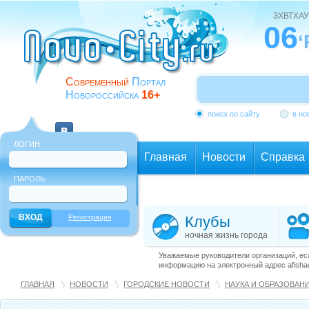
ЗХВТХАУ
06
‘
Современный
Портал
Новороссийска
16+
поиск по сайту
в но
ЛОГИН
Главная
Новости
Справка
ПАРОЛЬ
Еще
Регистрация
Клубы
ночная жизнь города
Уважаемые руководители организаций, ес
информацию на электронный адрес afisha@
ГЛАВНАЯ
НОВОСТИ
ГОРОДСКИЕ НОВОСТИ
НАУКА И ОБРАЗОВАН