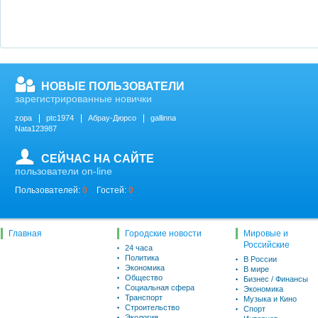
НОВЫЕ ПОЛЬЗОВАТЕЛИ
зарегистрированные новички
zopa
ptc1974
Абрау-Дюрсо
gallinna
Nata123987
СЕЙЧАС НА САЙТЕ
пользователи on-line
Пользователей:
0
Гостей:
0
Главная
Городские новости
Мировые и
Российские
24 часа
Политика
В России
Экономика
В мире
Общество
Бизнес / Финансы
Социальная сфера
Экономика
Транспорт
Музыка и Кино
Строительство
Спорт
Экология