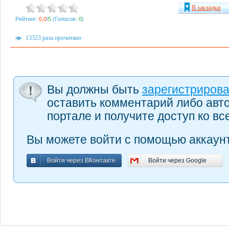
В закладки
Рейтинг:
0,0
/
5
(Голосов:
0
)
13323 раза прочитано
Вы должны быть
зарегистриров
оставить комментарий либо авт
портале и получите доступ ко в
Вы можете войти с помощью аккаунт
Войти через ВКонтакте
Войти через Google
Войти через ВКонтакте
Войти через Google