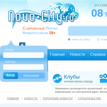
БГССЮВ
08
‘
Современный
Портал
Новороссийска
16+
поиск по сайту
в но
ЛОГИН
Главная
Новости
Справка
ПАРОЛЬ
Еще
Регистрация
Клубы
ночная жизнь города
Уважаемые руководители организаций, ес
информацию на электронный адрес afisha@
ГЛАВНАЯ
НОВОСТИ
ГОРОДСКИЕ НОВОСТИ
СТРОИТЕЛЬСТВО