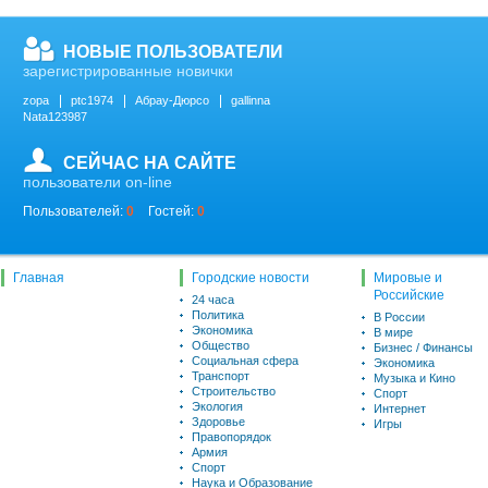
НОВЫЕ ПОЛЬЗОВАТЕЛИ
зарегистрированные новички
zopa
ptc1974
Абрау-Дюрсо
gallinna
Nata123987
СЕЙЧАС НА САЙТЕ
пользователи on-line
Пользователей:
0
Гостей:
0
Главная
Городские новости
Мировые и
Российские
24 часа
Политика
В России
Экономика
В мире
Общество
Бизнес / Финансы
Социальная сфера
Экономика
Транспорт
Музыка и Кино
Строительство
Спорт
Экология
Интернет
Здоровье
Игры
Правопорядок
Армия
Спорт
Наука и Образование