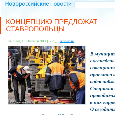
Новороссийские новости
КОНЦЕПЦИЮ ПРЕДЛОЖАТ
СТАВРОПОЛЬЦЫ
їпвЭШжР, 11 ЮЪвпСап 2013, [12:29],
novorab.ru
В муници
еженедель
совещания
проектов 
водоснабж
Специали
проводимы
в них корр
О сегодня