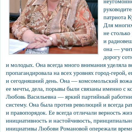
неугомонно
руководите
патриота К
Для многи
не столько
и радиовещ
она — учи
дорогу сот
и молодых. Она всегда много внимания уделяла 
пропагандировала на всех уровнях город-герой, 
и сегодняшний день. Она — комсомольский вожа
ее мечты, дела, порывы были связаны именно с к
Любовь Васильевна — яркий партийный работни
систему. Она была против революций и всегда ра
и правопорядок. Ее всегда отличали верность жи
инициативность и настойчивость, принципиально
инициативы Любови Романовой опережали время