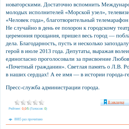
новаторскими. Достаточно вспомнить Междунар
молодых исполнителей «Морской узел», телевиз
«Человек года», благотворительный телемарафон
Не случайно в день ее похорон к городскому теат
церемония прощания, пришел весь город — побла
дела. Благодарность, пусть и несколько запоздал
герой в июле 2013 года. Депутаты, выражая волеи
единогласно проголосовали за присвоение Любов
«Почетный гражданин». Светлая память о Л.В. Р
в наших сердцах! А ее имя — в истории города-г
Пресс-служба администрации города.
В закладки
Рейтинг:
0,0
/
5
(Голосов:
0
)
8085 раз прочитано