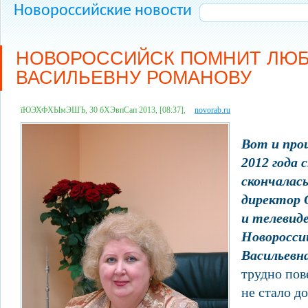
Новороссийские новости
НОВОРОССИЙСК ПОМНИТ ЛЮ
ВАСИЛЬЕВНУ РОМАНОВУ
їЮЭХФХЫмЭШЪ, 30 бХЭвпСап 2013, [08:37],
novorab.ru
Вот и прош
2012 года
скончалас
директор 
и телевид
Новоросси
Васильевн
трудно пов
не стало д