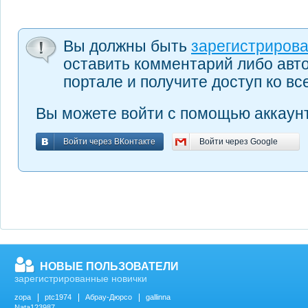
Вы должны быть
зарегистриров
оставить комментарий либо авт
портале и получите доступ ко в
Вы можете войти с помощью аккаунт
Войти через ВКонтакте
Войти через Google
Войти через ВКонтакте
Войти через Google
НОВЫЕ ПОЛЬЗОВАТЕЛИ
зарегистрированные новички
zopa
ptc1974
Абрау-Дюрсо
gallinna
Nata123987