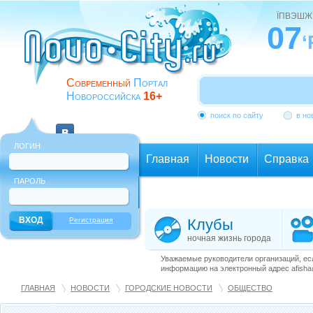
ЇПВЭШЖ
07
‘
Современный
Портал
Новороссийска
16+
поиск по сайту
в но
ЛОГИН
Главная
Новости
Справка
ПАРОЛЬ
Еще
Регистрация
Клубы
ночная жизнь города
Уважаемые руководители организаций, ес
информацию на электронный адрес afisha@
ГЛАВНАЯ
НОВОСТИ
ГОРОДСКИЕ НОВОСТИ
ОБЩЕСТВО