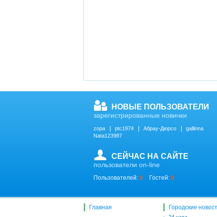
НОВЫЕ ПОЛЬЗОВАТЕЛИ
зарегистрированные новички
zopa
ptc1974
Абрау-Дюрсо
gallinna
Nata123987
СЕЙЧАС НА САЙТЕ
пользователи on-line
Пользователей:
0
Гостей:
0
Главная
Городские новос