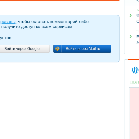
«
Б
С
ированы
, чтобы оставить комментарий либо
С
 получите доступ ко всем сервисам
ї
М
унтов:
М
Войти через Google
Войти через Mail.ru
Войти через Google
Войти через Mail.ru
ІЮб