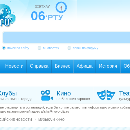
ЗХВТХАУ
06
‘РТУ
поиск по сайту
в новостях
поиск по форуму
Новости
Справка
Бизнес
Афиша
История
Об
Клубы
Кино
Теа
очная жизнь города
на больших экранах
культу
е руководители организаций, если Вы хотите разместить информацию о своих события
ию на электронный адрес afisha@novo-city.ru
СИЙСКИЕ НОВОСТИ
МУЗЫКА И КИНО