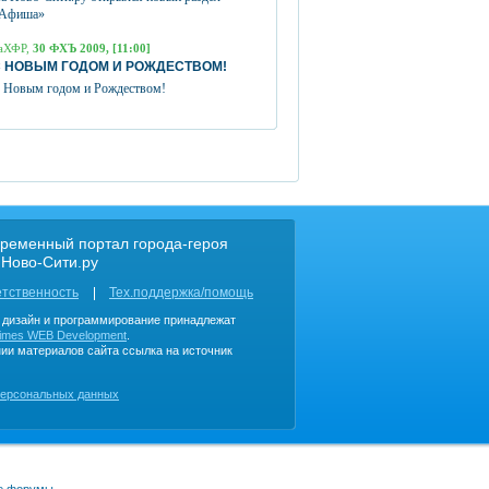
Афиша»
аХФР,
30 ФХЪ 2009, [11:00]
 НОВЫМ ГОДОМ И РОЖДЕСТВОМ!
 Новым годом и Рождеством!
ременный портал города-героя
 Ново-Сити.ру
етственность
Тех.поддержка/помощь
, дизайн и программирование принадлежат
imes WEB Development
.
ии материалов сайта ссылка на источник
персональных данных