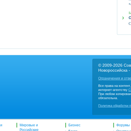
«
Б
С
С
© 2009-2026 Сов
Новороссийска -
Ограничения и отв
Все права на контент
интернет-агентству
C
При любом копирован
обязательна.
Политика обработки 
ти
Мировые и
Бизнес
Форумы
Российские