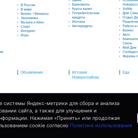
Банки
Основны
Банкоматы
Новоросс
В России
Курсы валют
Хобби
В мире
Потребительские
Дом Семь
Бизнес / Финансы
кредиты
Отдых До
Экономика
Ипотека
Развлече
Музыка и Кино
Автокредиты
Работа и
Спорт
Бизнес
Интернет
Авто
Игры
Компьюте
Связь
Мой Дом
ие
Сообщес
Форумы п
Объявления
История
Еда
Новороссийска
е системы Яндекс-метрики для сбора и анализа
вании сайта, а также для улучшения и
информации. Нажимая «Принять» или продолжая
льзованием cookie согласно
Политике использования