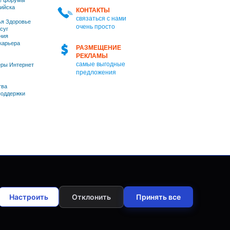
е форумы
ийска
КОНТАКТЫ
связаться с нами
я Здоровье
очень просто
суг
ния
 карьера
РАЗМЕЩЕНИЕ
РЕКЛАМЫ
самые выгодные
ры Интернет
предложения
тва
оддержки
Настроить
Отклонить
Принять все