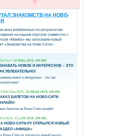
ТАЛ ЗНАКОМСТВ НА НОВО-
ТИ
ню всех влюбленных по результатам
сования на нашем портале совместно с
исом «Мамба» мы запускаем новый
кт «Знакомства на Ново-Сити».
ХвТХаУ,
14 ЮЪв 2010, [00:00]
ЗНАВАТЬ НОВОЕ И ИНТЕРЕСНОЕ – ЭТО
АК УВЛЕКАТЕЛЬНО!
знавать новое и интересное – это так
влекательно!
ЮЭХФХЫмЭШЪ,
26 ШоЫ 2010, [00:00]
АКАЗ БИЛЕТОВ НА НОВО-СИТИ
ОНЛАЙН!
аказ билетов на Ново-Сити онлайн!
вЮаЭШЪ,
12 пЭТ 2010, [00:00]
А НОВО-СИТИ.РУ ОТКРЫЛСЯ НОВЫЙ
РАЗДЕЛ «АФИША»
а Ново-Сити.ру открылся новый раздел