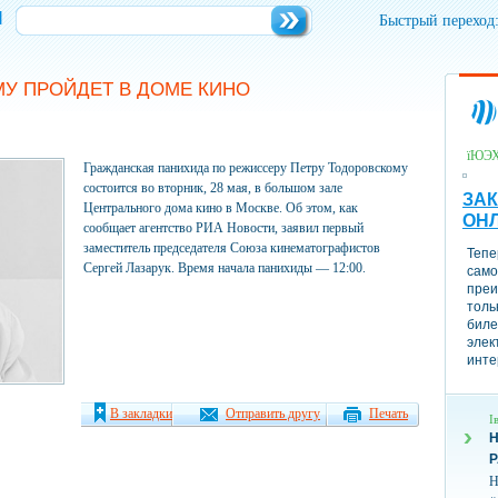
и
Быстрый переход
У ПРОЙДЕТ В ДОМЕ КИНО
їЮЭ
Гражданская панихида по режиссеру Петру Тодоровскому
состоится во вторник, 28 мая, в большом зале
ЗАК
Центрального дома кино в Москве. Об этом, как
ОН
сообщает агентство РИА Новости, заявил первый
заместитель председателя Союза кинематографистов
Тепе
Сергей Лазарук. Время начала панихиды — 12:00.
само
преи
толь
биле
элек
инте
В закладки
Отправить другу
Печать
І
Н
Н