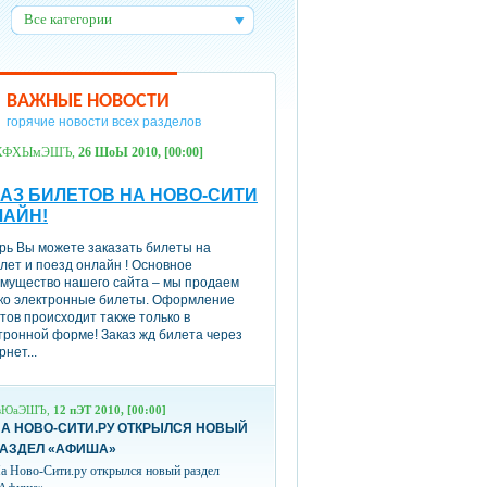
Все категории
:
ВАЖНЫЕ НОВОСТИ
горячие новости всех разделов
ХФХЫмЭШЪ,
26 ШоЫ 2010, [00:00]
АЗ БИЛЕТОВ НА НОВО-СИТИ
ЛАЙН!
рь Вы можете заказать билеты на
лет и поезд онлайн ! Основное
мущество нашего сайта – мы продаем
ко электронные билеты. Оформление
тов происходит также только в
тронной форме! Заказ жд билета через
рнет...
вЮаЭШЪ,
12 пЭТ 2010, [00:00]
А НОВО-СИТИ.РУ ОТКРЫЛСЯ НОВЫЙ
РАЗДЕЛ «АФИША»
а Ново-Сити.ру открылся новый раздел