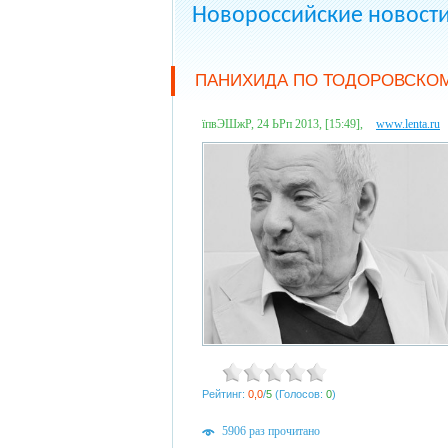
Новороссийские новост
ПАНИХИДА ПО ТОДОРОВСКОМ
їпвЭШжР, 24 ЬРп 2013, [15:49],
www.lenta.ru
Рейтинг:
0,0
/
5
(Голосов:
0
)
5906 раз прочитано