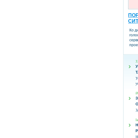
ПОР
СИ
Ко д
голо
серв
прое
З
У
Т
У
у
ї
З
З
І
Н
Н