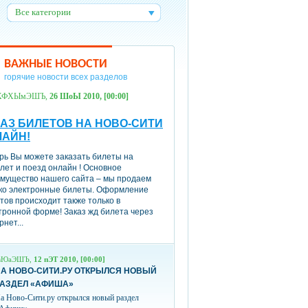
Все категории
:
ВАЖНЫЕ НОВОСТИ
горячие новости всех разделов
ХФХЫмЭШЪ,
26 ШоЫ 2010, [00:00]
АЗ БИЛЕТОВ НА НОВО-СИТИ
ЛАЙН!
рь Вы можете заказать билеты на
лет и поезд онлайн ! Основное
мущество нашего сайта – мы продаем
ко электронные билеты. Оформление
тов происходит также только в
тронной форме! Заказ жд билета через
рнет...
вЮаЭШЪ,
12 пЭТ 2010, [00:00]
А НОВО-СИТИ.РУ ОТКРЫЛСЯ НОВЫЙ
РАЗДЕЛ «АФИША»
а Ново-Сити.ру открылся новый раздел