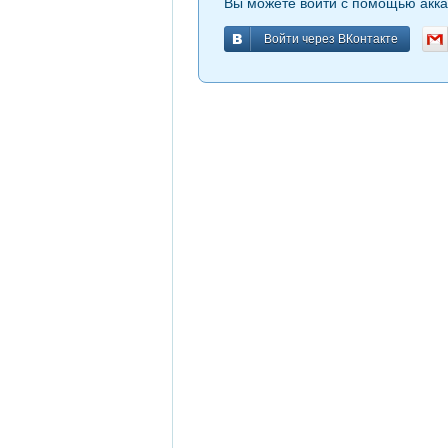
Вы можете войти с помощью акка
Войти через ВКонтакте
Войти через ВКонтакте