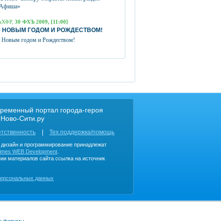
Афиша»
аХФР,
30 ФХЪ 2009, [11:00]
 НОВЫМ ГОДОМ И РОЖДЕСТВОМ!
 Новым годом и Рождеством!
ременный портал города-героя
 Ново-Сити.ру
етственность
Тех.поддержка/помощь
, дизайн и программирование принадлежат
imes WEB Development
.
ии материалов сайта ссылка на источник
персональных данных