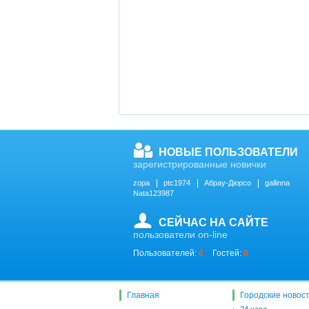
НОВЫЕ ПОЛЬЗОВАТЕЛИ
зарегистрированные новички
zopa
ptc1974
Абрау-Дюрсо
gallinna
Nata123987
СЕЙЧАС НА САЙТЕ
пользователи on-line
Пользователей:
0
Гостей:
0
Главная
Городские новос