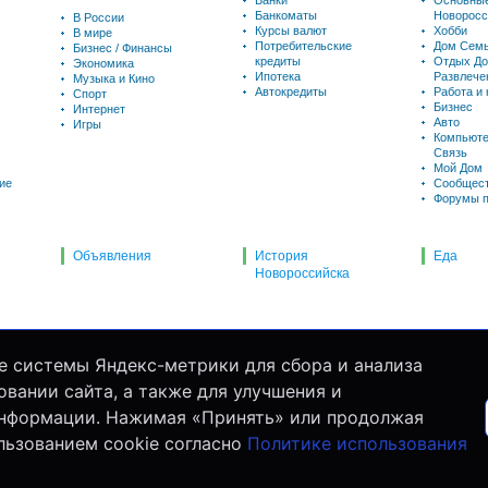
Банки
Основны
Банкоматы
Новоросс
В России
Курсы валют
Хобби
В мире
Потребительские
Дом Семь
Бизнес / Финансы
кредиты
Отдых До
Экономика
Ипотека
Развлече
Музыка и Кино
Автокредиты
Работа и
Спорт
Бизнес
Интернет
Авто
Игры
Компьюте
Связь
Мой Дом
ие
Сообщес
Форумы п
Объявления
История
Еда
Новороссийска
е системы Яндекс-метрики для сбора и анализа
вании сайта, а также для улучшения и
информации. Нажимая «Принять» или продолжая
льзованием cookie согласно
Политике использования