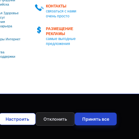
е форумы
ийска
КОНТАКТЫ
связаться с нами
я Здоровье
очень просто
суг
ния
 карьера
РАЗМЕЩЕНИЕ
РЕКЛАМЫ
самые выгодные
ры Интернет
предложения
тва
оддержки
Настроить
Отклонить
Принять все