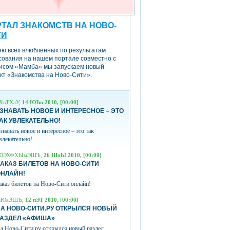
ТАЛ ЗНАКОМСТВ НА НОВО-
ТИ
ню всех влюбленных по результатам
сования на нашем портале совместно с
исом «Мамба» мы запускаем новый
кт «Знакомства на Ново-Сити».
ХвТХаУ,
14 ЮЪв 2010, [00:00]
ЗНАВАТЬ НОВОЕ И ИНТЕРЕСНОЕ – ЭТО
АК УВЛЕКАТЕЛЬНО!
знавать новое и интересное – это так
влекательно!
ЮЭХФХЫмЭШЪ,
26 ШоЫ 2010, [00:00]
АКАЗ БИЛЕТОВ НА НОВО-СИТИ
ОНЛАЙН!
аказ билетов на Ново-Сити онлайн!
вЮаЭШЪ,
12 пЭТ 2010, [00:00]
А НОВО-СИТИ.РУ ОТКРЫЛСЯ НОВЫЙ
РАЗДЕЛ «АФИША»
а Ново-Сити.ру открылся новый раздел