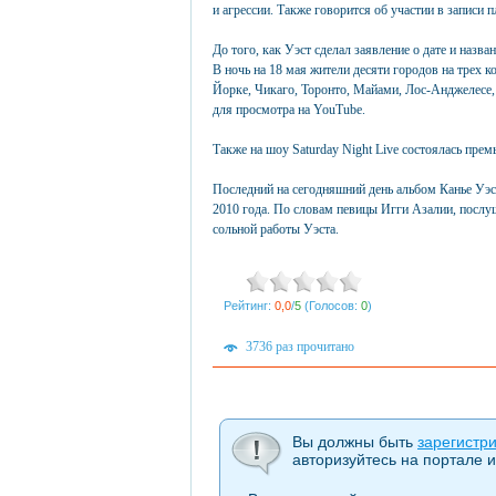
и агрессии. Также говорится об участии в записи 
До того, как Уэст сделал заявление о дате и назва
В ночь на 18 мая жители десяти городов на трех 
Йорке, Чикаго, Торонто, Майами, Лос-Анджелесе,
для просмотра на YouTube.
Также на шоу Saturday Night Live состоялась премь
Последний на сегодняшний день альбом Канье Уэст
2010 года. По словам певицы Игги Азалии, послу
сольной работы Уэста.
Рейтинг:
0,0
/
5
(Голосов:
0
)
3736 раз прочитано
Вы должны быть
зарегистр
авторизуйтесь на портале и