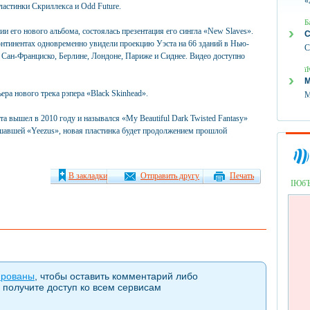
«
пластинки Скриллекса и Odd Future.
Б
нии его нового альбома, состоялась презентация его сингла «New Slaves».
С
континентах одновременно увидели проекцию Уэста на 66 зданий в Нью-
С
 Сан-Франциско, Берлине, Лондоне, Париже и Сиднее. Видео доступно
ї
М
ера нового трека рэпера «Black Skinhead».
М
а вышел в 2010 году и назывался «My Beautiful Dark Twisted Fantasy»
шавшей «Yeezus», новая пластинка будет продолжением прошлой
В закладки
Отправить другу
Печать
ІЮб
ированы
, чтобы оставить комментарий либо
 получите доступ ко всем сервисам