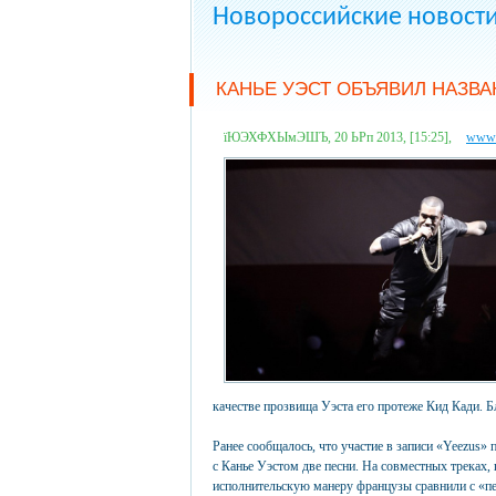
Новороссийские новост
КАНЬЕ УЭСТ ОБЪЯВИЛ НАЗВ
їЮЭХФХЫмЭШЪ, 20 ЬРп 2013, [15:25],
www.l
качестве прозвища Уэста его протеже Кид Кади. Б
Ранее сообщалось, что участие в записи «Yeezus»
с Канье Уэстом две песни. На совместных треках, 
исполнительскую манеру французы сравнили с «п