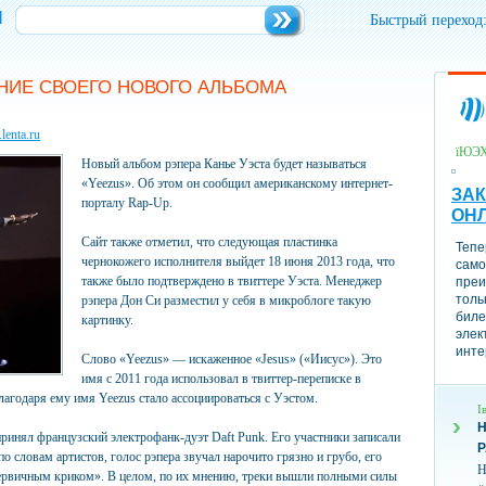
и
Быстрый переход
АНИЕ СВОЕГО НОВОГО АЛЬБОМА
enta.ru
їЮЭ
Новый альбом рэпера Канье Уэста будет называться
«Yeezus». Об этом он сообщил американскому интернет-
ЗАК
порталу Rap-Up.
ОН
Сайт также отметил, что следующая пластинка
Тепе
чернокожего исполнителя выйдет 18 июня 2013 года, что
само
также было подтверждено в твиттере Уэста. Менеджер
преи
толь
рэпера Дон Си разместил у себя в микроблоге такую
биле
картинку.
элек
инте
Слово «Yeezus» — искаженное «Jesus» («Иисус»). Это
имя с 2011 года использовал в твиттер-переписке в
лагодаря ему имя Yeezus стало ассоциироваться с Уэстом.
І
Н
 принял французский электрофанк-дуэт Daft Punk. Его участники записали
по словам артистов, голос рэпера звучал нарочито грязно и грубо, его
Н
ервичным криком». В целом, по их мнению, треки вышли полными силы