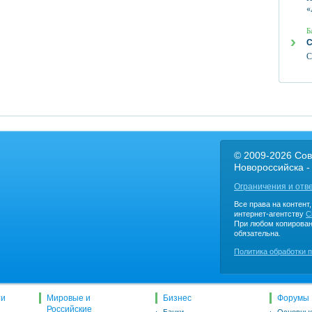
«
Б
С
С
© 2009-2026 Сов
Новороссийска -
Ограничения и отв
Все права на контент
интернет-агентству
C
При любом копирован
обязательна.
Политика обработки 
ти
Мировые и
Бизнес
Форумы
Российские