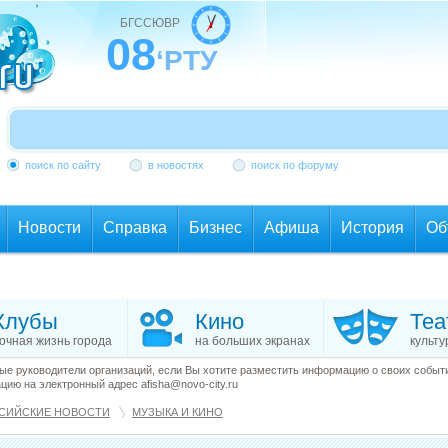
БГССЮВР
08
‘РТУ
поиск по сайту
в новостях
поиск по форуму
Новости
Справка
Бизнес
Афиша
История
Об
Клубы
Кино
Теа
очная жизнь города
на больших экранах
культу
е руководители организаций, если Вы хотите разместить информацию о своих события
ию на электронный адрес afisha@novo-city.ru
СИЙСКИЕ НОВОСТИ
МУЗЫКА И КИНО