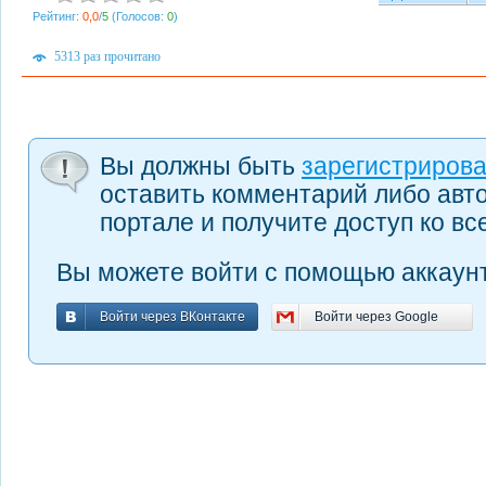
Рейтинг:
0,0
/
5
(Голосов:
0
)
5313 раз прочитано
Вы должны быть
зарегистриров
оставить комментарий либо авт
портале и получите доступ ко в
Вы можете войти с помощью аккаунт
Войти через ВКонтакте
Войти через Google
Войти через ВКонтакте
Войти через Google