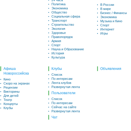
24 часа
Политика
В России
Экономика
В мире
Общество
Бизнес / Финансы
Социальная сфера
Экономика
Транспорт
Музыка и Кино
Строительство
Спорт
Экология
Интернет
Здоровье
Игры
Правопорядок
Армия
Спорт
Наука и Образование
История
Культура
Афиша
Клубы
Объявления
Новороссийска
Список
По интересам
Кино
Лента клубов
Скоро на экранах
Развернутая лента
Рецензии
Викторины
Пользователи
Для детей
Список
Театр
По интересам
Концерты
Сейчас на сайте
Клубы
Развернутая лента
Чат