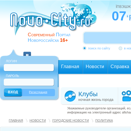
ЇПВЭШЖ
07
‘
Современный
Портал
Новороссийска
16+
поиск по сайту
в но
ЛОГИН
Главная
Новости
Справка
ПАРОЛЬ
Еще
Регистрация
Клубы
ночная жизнь города
Уважаемые руководители организаций, ес
информацию на электронный адрес afisha@
ГЛАВНАЯ
НОВОСТИ
ГОРОДСКИЕ НОВОСТИ
ПОЛИТИКА