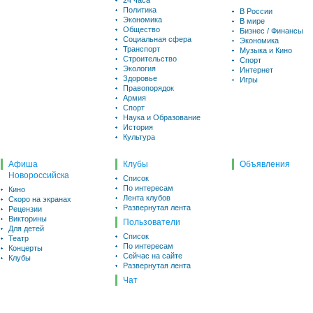
24 часа
Политика
В России
Экономика
В мире
Общество
Бизнес / Финансы
Социальная сфера
Экономика
Транспорт
Музыка и Кино
Строительство
Спорт
Экология
Интернет
Здоровье
Игры
Правопорядок
Армия
Спорт
Наука и Образование
История
Культура
Афиша
Клубы
Объявления
Новороссийска
Список
По интересам
Кино
Лента клубов
Скоро на экранах
Развернутая лента
Рецензии
Викторины
Пользователи
Для детей
Список
Театр
По интересам
Концерты
Сейчас на сайте
Клубы
Развернутая лента
Чат