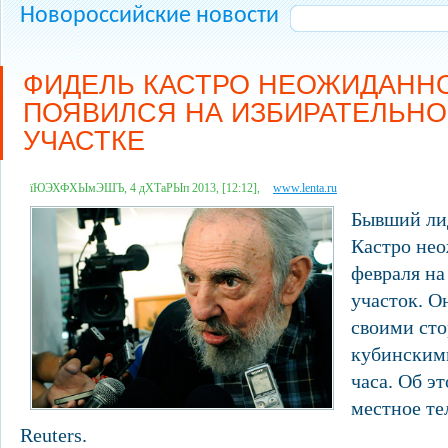
Новороссийские новости
ФИДЕЛЬ КАСТРО НЕОЖИДАНН
ПОЯВИЛСЯ НА ИЗБИРАТЕЛЬН
УЧАСТКЕ
їЮЭХФХЫмЭШЪ, 4 дХТаРЫп 2013, [12:12],
www.lenta.ru
Бывший ли
Кастро не
февраля на
участок. О
своими ст
кубинским
часа. Об э
местное те
Reuters.