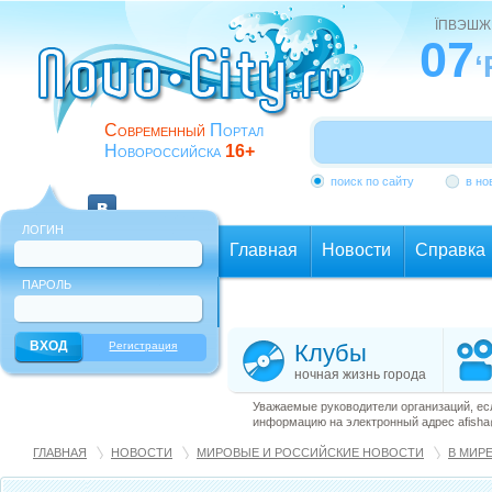
ЇПВЭШЖ
07
‘
Современный
Портал
Новороссийска
16+
поиск по сайту
в но
ЛОГИН
Главная
Новости
Справка
ПАРОЛЬ
Еще
Регистрация
Клубы
ночная жизнь города
Уважаемые руководители организаций, ес
информацию на электронный адрес afisha@
ГЛАВНАЯ
НОВОСТИ
МИРОВЫЕ И РОССИЙСКИЕ НОВОСТИ
В МИР