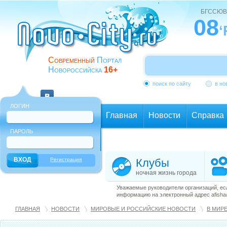
БГССЮВ
08
‘
Современный
Портал
Новороссийска
16+
поиск по сайту
в но
ЛОГИН
Главная
Новости
Справка
ПАРОЛЬ
Еще
Регистрация
Клубы
ночная жизнь города
Уважаемые руководители организаций, ес
информацию на электронный адрес afisha@
ГЛАВНАЯ
НОВОСТИ
МИРОВЫЕ И РОССИЙСКИЕ НОВОСТИ
В МИР