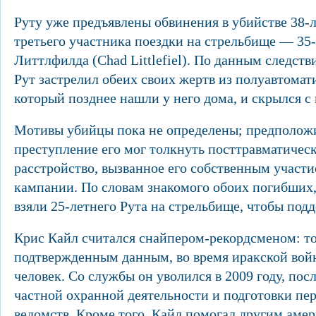
Руту уже предъявлены обвинения в убийстве 38-л
третьего участника поездки на стрельбище — 35
Литтлфилда (Chad Littlefiel). По данным следств
Рут застрелил обеих своих жертв из полуавтомат
который позднее нашли у него дома, и скрылся с
Мотивы убийцы пока не определены; предположи
преступление его мог толкнуть посттравматическ
расстройство, вызванное его собственным участи
кампании. По словам знакомого обоих погибших
взяли 25-летнего Рута на стрельбище, чтобы подд
Крис Кайл считался снайпером-рекордсменом: т
подтвержденным данным, во время иракской войн
человек. Со службы он уволился в 2009 году, посл
частной охранной деятельности и подготовки пе
ведомств. Кроме того, Кайл помогал другим аме