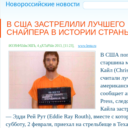
Новороссийские новости
В США ЗАСТРЕЛИЛИ ЛУЧШЕГО
СНАЙПЕРА В ИСТОРИИ СТРАН
їЮЭХФХЫмЭШЪ, 4 дХТаРЫп 2013, [11:23],
www.lenta.ru
В США пог
старшина 
Кайл (Chris
считали л
американск
сообщает а
Press, след
Кайла заст
— Эдди Рей Рут (Eddie Ray Routh), вместе с кот
субботу, 2 февраля, приехал на стрельбище в Теха