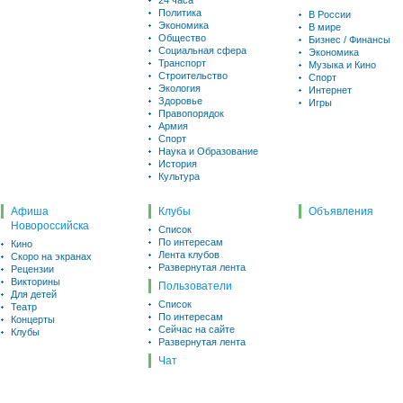
24 часа
Политика
В России
Экономика
В мире
Общество
Бизнес / Финансы
Социальная сфера
Экономика
Транспорт
Музыка и Кино
Строительство
Спорт
Экология
Интернет
Здоровье
Игры
Правопорядок
Армия
Спорт
Наука и Образование
История
Культура
Афиша
Клубы
Объявления
Новороссийска
Список
По интересам
Кино
Лента клубов
Скоро на экранах
Развернутая лента
Рецензии
Викторины
Пользователи
Для детей
Список
Театр
По интересам
Концерты
Сейчас на сайте
Клубы
Развернутая лента
Чат