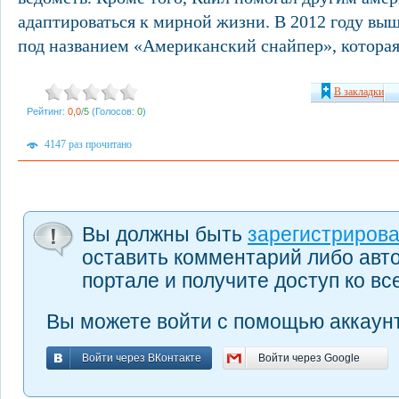
адаптироваться к мирной жизни. В 2012 году выш
под названием «Американский снайпер», которая
В закладки
Рейтинг:
0,0
/
5
(Голосов:
0
)
4147 раз прочитано
Вы должны быть
зарегистриров
оставить комментарий либо авт
портале и получите доступ ко в
Вы можете войти с помощью аккаунт
Войти через ВКонтакте
Войти через Google
Войти через ВКонтакте
Войти через Google