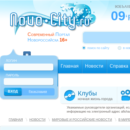
ІЮБЪАХ
09
‘
Современный
Портал
Новороссийска
16+
поиск по сайту
в но
ЛОГИН
Главная
Новости
Справка
ПАРОЛЬ
Еще
Регистрация
Клубы
ночная жизнь города
Уважаемые руководители организаций, ес
информацию на электронный адрес afisha@
ГЛАВНАЯ
НОВОСТИ
МИРОВЫЕ И РОССИЙСКИЕ НОВОСТИ
В МИР