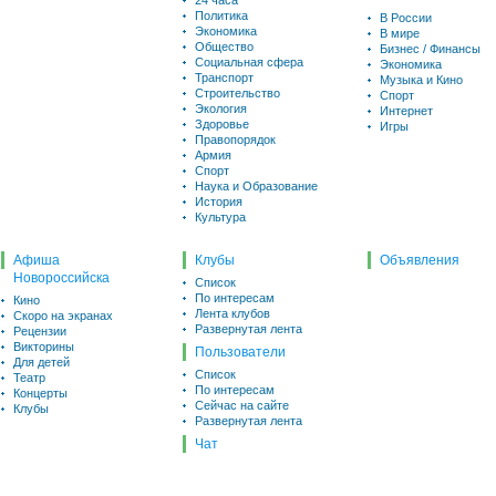
24 часа
Политика
В России
Экономика
В мире
Общество
Бизнес / Финансы
Социальная сфера
Экономика
Транспорт
Музыка и Кино
Строительство
Спорт
Экология
Интернет
Здоровье
Игры
Правопорядок
Армия
Спорт
Наука и Образование
История
Культура
Афиша
Клубы
Объявления
Новороссийска
Список
По интересам
Кино
Лента клубов
Скоро на экранах
Развернутая лента
Рецензии
Викторины
Пользователи
Для детей
Список
Театр
По интересам
Концерты
Сейчас на сайте
Клубы
Развернутая лента
Чат