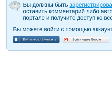
Вы должны быть
зарегистриров
оставить комментарий либо авт
портале и получите доступ ко в
Вы можете войти с помощью аккаунт
Войти через ВКонтакте
Войти через Google
Войти через ВКонтакте
Войти через Google