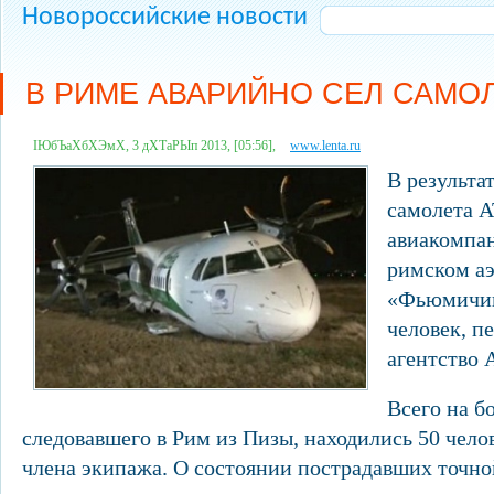
Новороссийские новости
В РИМЕ АВАРИЙНО СЕЛ САМО
ІЮбЪаХбХЭмХ, 3 дХТаРЫп 2013, [05:56],
www.lenta.ru
В результа
самолета 
авиакомпан
римском а
«Фьюмичин
человек, п
агентство
Всего на б
следовавшего в Рим из Пизы, находились 50 челов
члена экипажа. О состоянии пострадавших точн