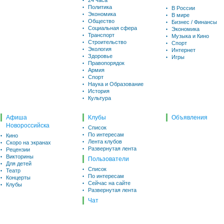
24 часа
Политика
В России
Экономика
В мире
Общество
Бизнес / Финансы
Социальная сфера
Экономика
Транспорт
Музыка и Кино
Строительство
Спорт
Экология
Интернет
Здоровье
Игры
Правопорядок
Армия
Спорт
Наука и Образование
История
Культура
Афиша
Клубы
Объявления
Новороссийска
Список
По интересам
Кино
Лента клубов
Скоро на экранах
Развернутая лента
Рецензии
Викторины
Пользователи
Для детей
Список
Театр
По интересам
Концерты
Сейчас на сайте
Клубы
Развернутая лента
Чат