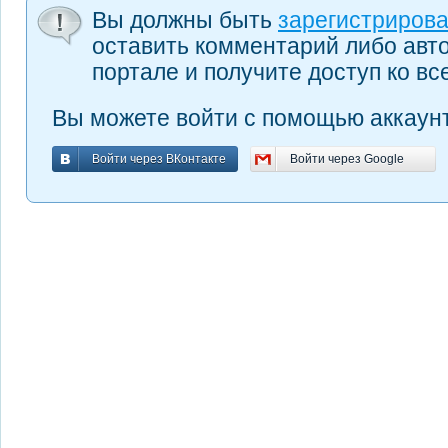
Вы должны быть
зарегистриров
оставить комментарий либо авт
портале и получите доступ ко в
Вы можете войти с помощью аккаунт
Войти через ВКонтакте
Войти через Google
Войти через ВКонтакте
Войти через Google