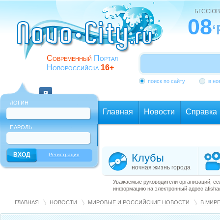
БГССЮВ
08
‘
Современный
Портал
Новороссийска
16+
поиск по сайту
в но
ЛОГИН
Главная
Новости
Справка
ПАРОЛЬ
Еще
Регистрация
Клубы
ночная жизнь города
Уважаемые руководители организаций, ес
информацию на электронный адрес afisha@
ГЛАВНАЯ
НОВОСТИ
МИРОВЫЕ И РОССИЙСКИЕ НОВОСТИ
В МИР