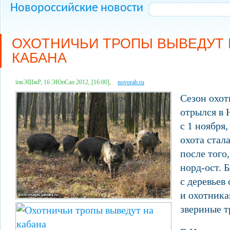
Новороссийские новости
ОХОТНИЧЬИ ТРОПЫ ВЫВЕДУТ 
КАБАНА
їпвЭШжР, 16 ЭЮпСап 2012, [16:00],
novorab.ru
Сезон охот
отрылся в 
с 1 ноября
охота стал
после того
норд-ост. 
с деревьев 
и охотник
звериные т