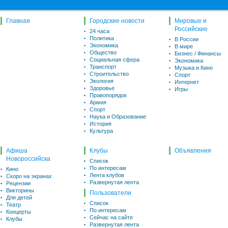
Главная
Городские новости
Мировые и
Российские
24 часа
Политика
В России
Экономика
В мире
Общество
Бизнес / Финансы
Социальная сфера
Экономика
Транспорт
Музыка и Кино
Строительство
Спорт
Экология
Интернет
Здоровье
Игры
Правопорядок
Армия
Спорт
Наука и Образование
История
Культура
Афиша
Клубы
Объявления
Новороссийска
Список
По интересам
Кино
Лента клубов
Скоро на экранах
Развернутая лента
Рецензии
Викторины
Пользователи
Для детей
Список
Театр
По интересам
Концерты
Сейчас на сайте
Клубы
Развернутая лента