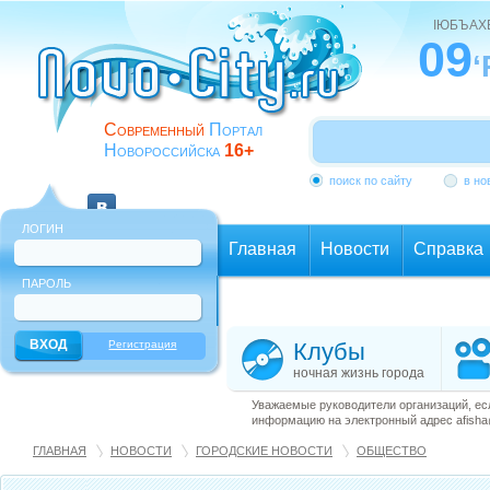
ІЮБЪАХ
09
‘
Современный
Портал
Новороссийска
16+
поиск по сайту
в но
ЛОГИН
Главная
Новости
Справка
ПАРОЛЬ
Еще
Регистрация
Клубы
ночная жизнь города
Уважаемые руководители организаций, ес
информацию на электронный адрес afisha@
ГЛАВНАЯ
НОВОСТИ
ГОРОДСКИЕ НОВОСТИ
ОБЩЕСТВО