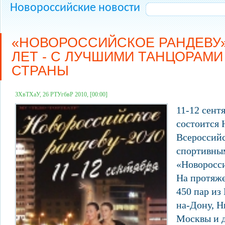
Новороссийские новости
«НОВОРОССИЙСКОЕ РАНДЕВУ»
ЛЕТ - С ЛУЧШИМИ ТАНЦОРАМИ
СТРАНЫ
ЗХвТХаУ, 26 РТУгбвР 2010, [00:00]
11-12 сент
состоится
Всероссий
спортивны
«Новоросси
На протяже
450 пар из
на-Дону, Н
Москвы и д