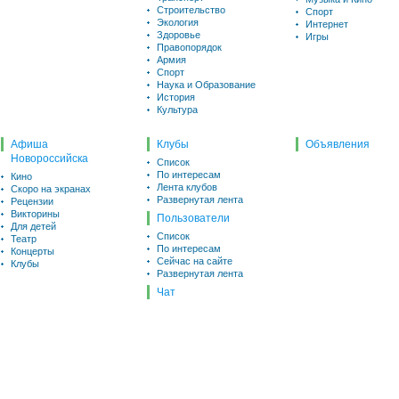
Строительство
Спорт
Экология
Интернет
Здоровье
Игры
Правопорядок
Армия
Спорт
Наука и Образование
История
Культура
Афиша
Клубы
Объявления
Новороссийска
Список
По интересам
Кино
Лента клубов
Скоро на экранах
Развернутая лента
Рецензии
Викторины
Пользователи
Для детей
Список
Театр
По интересам
Концерты
Сейчас на сайте
Клубы
Развернутая лента
Чат