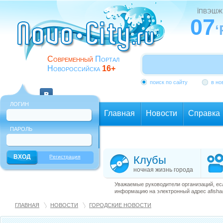
ЇПВЭШЖ
07
‘
Современный
Портал
Новороссийска
16+
поиск по сайту
в но
ЛОГИН
Главная
Новости
Справка
ПАРОЛЬ
Еще
Регистрация
Клубы
ночная жизнь города
Уважаемые руководители организаций, ес
информацию на электронный адрес afisha@
ГЛАВНАЯ
НОВОСТИ
ГОРОДСКИЕ НОВОСТИ