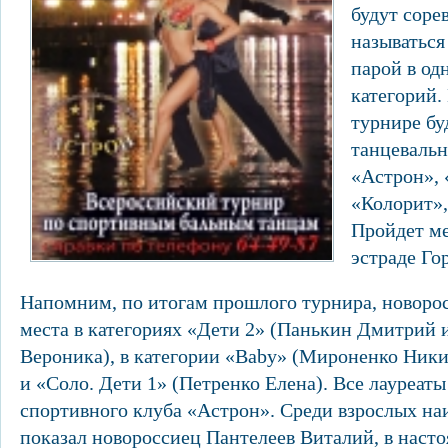
будут соре
называться
парой в од
категорий.
турнире бу
танцеваль
«Астрон», 
«Колорит»
Пройдет ме
эстраде Гор
Напомним, по итогам прошлого турнира, новоро
места в категориях «Дети 2» (Панькин Дмитрий 
Вероника), в категории «Baby» (Мироненко Ники
и «Соло. Дети 1» (Петренко Елена). Все лауреат
спортивного клуба «Астрон». Среди взрослых на
показал новороссиец Пантелеев Виталий, в наст