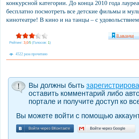
конкурсной категории. До конца 2010 года лауре
бесплатно посмотреть все детские фильмы и мул
кинотеатре! В кино и на танцы – с удовольствием
В закладки
Рейтинг:
3,0
/
5
(Голосов:
1
)
4522 раза прочитано
Вы должны быть
зарегистриров
оставить комментарий либо авт
портале и получите доступ ко в
Вы можете войти с помощью аккаунт
Войти через ВКонтакте
Войти через Google
Войти через ВКонтакте
Войти через Google