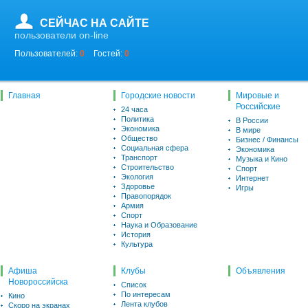
СЕЙЧАС НА САЙТЕ
пользователи on-line
Пользователей:
0
Гостей:
0
Главная
Городские новости
Мировые и
Российские
24 часа
Политика
В России
Экономика
В мире
Общество
Бизнес / Финансы
Социальная сфера
Экономика
Транспорт
Музыка и Кино
Строительство
Спорт
Экология
Интернет
Здоровье
Игры
Правопорядок
Армия
Спорт
Наука и Образование
История
Культура
Афиша
Клубы
Объявления
Новороссийска
Список
По интересам
Кино
Лента клубов
Скоро на экранах