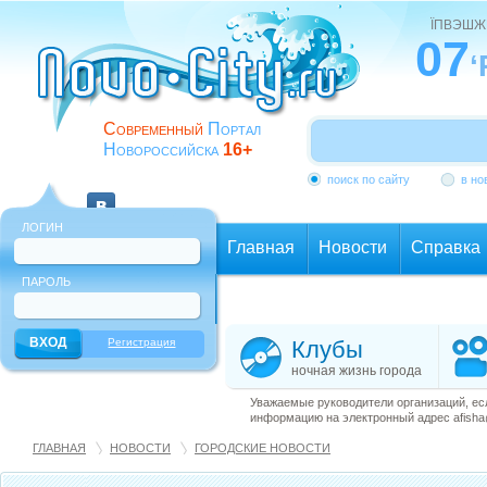
ЇПВЭШЖ
07
‘
Современный
Портал
Новороссийска
16+
поиск по сайту
в но
ЛОГИН
Главная
Новости
Справка
ПАРОЛЬ
Еще
Регистрация
Клубы
ночная жизнь города
Уважаемые руководители организаций, ес
информацию на электронный адрес afisha@
ГЛАВНАЯ
НОВОСТИ
ГОРОДСКИЕ НОВОСТИ