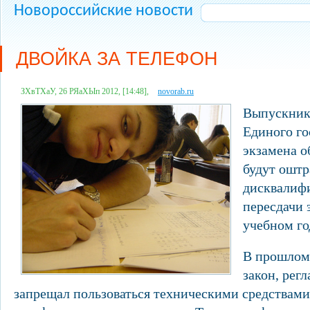
Новороссийские новости
ДВОЙКА ЗА ТЕЛЕФОН
ЗХвТХаУ, 26 РЯаХЫп 2012, [14:48],
novorab.ru
Выпускники
Единого го
экзамена о
будут ошт
дисквалиф
пересдачи 
учебном го
В прошлом
закон, ре
запрещал пользоваться техническими средствами 