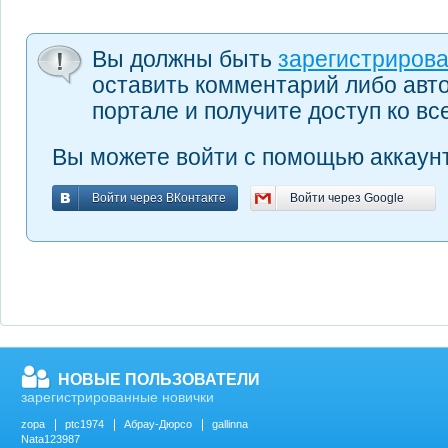
Вы должны быть
зарегистриров
оставить комментарий либо авт
портале и получите доступ ко в
Вы можете войти с помощью аккаунт
Войти через ВКонтакте
Войти через Google
Войти через ВКонтакте
Войти через Google
НОВЫЕ ПОЛЬЗОВАТЕЛИ
зарегистрированные новички
zopa
ptc1974
Абрау-Дюрсо
gallinna
Nata123987