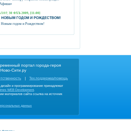
Афиша»
аХФР,
30 ФХЪ 2009, [11:00]
 НОВЫМ ГОДОМ И РОЖДЕСТВОМ!
 Новым годом и Рождеством!
ременный портал города-героя
 Ново-Сити.ру
етственность
Тех.поддержка/помощь
, дизайн и программирование принадлежат
imes WEB Development
.
ии материалов сайта ссылка на источник
персональных данных