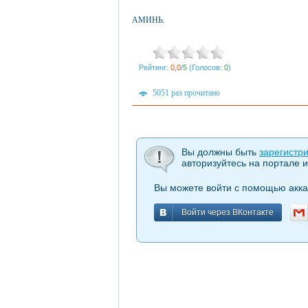
АМИНЬ.
Рейтинг:
0,0
/
5
(Голосов:
0
)
5051 раз прочитано
Вы должны быть
зарегистр
авторизуйтесь на портале и
Вы можете войти с помощью акка
Войти через ВКонтакте
Войти через ВКонтакте