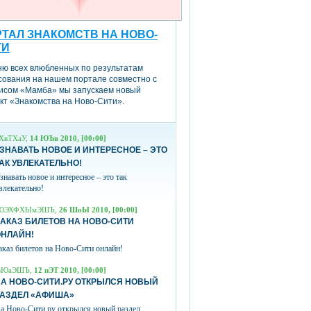
ТАЛ ЗНАКОМСТВ НА НОВО-
ТИ
ню всех влюбленных по результатам
сования на нашем портале совместно с
исом «Мамба» мы запускаем новый
кт «Знакомства на Ново-Сити».
ХвТХаУ,
14 ЮЪв 2010, [00:00]
ЗНАВАТЬ НОВОЕ И ИНТЕРЕСНОЕ – ЭТО
АК УВЛЕКАТЕЛЬНО!
знавать новое и интересное – это так
влекательно!
ЮЭХФХЫмЭШЪ,
26 ШоЫ 2010, [00:00]
АКАЗ БИЛЕТОВ НА НОВО-СИТИ
ОНЛАЙН!
аказ билетов на Ново-Сити онлайн!
вЮаЭШЪ,
12 пЭТ 2010, [00:00]
А НОВО-СИТИ.РУ ОТКРЫЛСЯ НОВЫЙ
РАЗДЕЛ «АФИША»
а Ново-Сити.ру открылся новый раздел