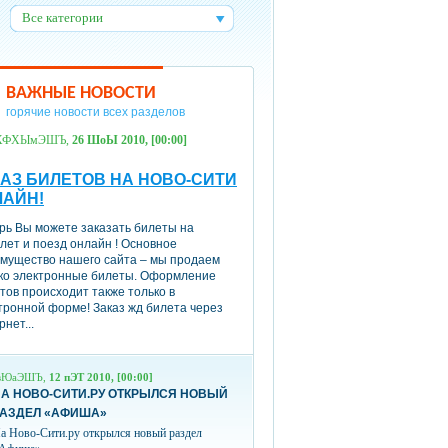
Все категории
:
ВАЖНЫЕ НОВОСТИ
горячие новости всех разделов
ХФХЫмЭШЪ,
26 ШоЫ 2010, [00:00]
АЗ БИЛЕТОВ НА НОВО-СИТИ
ЛАЙН!
рь Вы можете заказать билеты на
лет и поезд онлайн ! Основное
мущество нашего сайта – мы продаем
ко электронные билеты. Оформление
тов происходит также только в
тронной форме! Заказ жд билета через
рнет...
вЮаЭШЪ,
12 пЭТ 2010, [00:00]
А НОВО-СИТИ.РУ ОТКРЫЛСЯ НОВЫЙ
РАЗДЕЛ «АФИША»
а Ново-Сити.ру открылся новый раздел