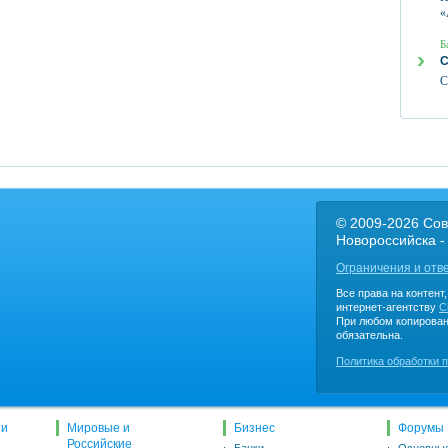
«
Б
С
С
© 2009-2026 Сов
Новороссийска -
Ограничения и отв
Все права на контент
интернет-агентству
C
При любом копирован
обязательна.
Политика обработки 
ти
Мировые и
Бизнес
Форумы
Российские