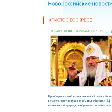
Новороссийские новост
ХРИСТОС ВОСКРЕСЕ!
їЮЭХФХЫмЭШЪ, 16 РЯаХЫп 2012, [15:13],
Приобщаясь к этой всепокрывающей любви Госпо
века сего, против духов злобы поднебесных» (Еф.
человеческой природы, и обретаем способность б