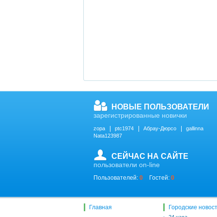
НОВЫЕ ПОЛЬЗОВАТЕЛИ
зарегистрированные новички
zopa
ptc1974
Абрау-Дюрсо
gallinna
Nata123987
СЕЙЧАС НА САЙТЕ
пользователи on-line
Пользователей:
0
Гостей:
0
Главная
Городские новос