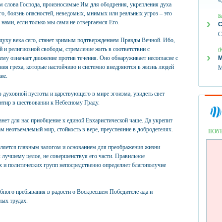
«
м слова Господа, произносимые Им для ободрения, укрепления духа
о, боязнь опасностей, неведомых, мнимых или реальных угроз – это
Б
 нами, если только мы сами не отвергаемся Его.
С
С
духу века сего, станет зримым подтверждением Правды Вечной. Ибо,
 и религиозной свободы, стремление жить в соответствии с
ї
у означает движение против течения. Оно обнаруживает несогласие с
М
ния греха, которые настойчиво и системно внедряются в жизнь людей
М
ие.
 духовной пустоты и царствующего в мире эгоизма, увидеть свет
нтир в шествовании к Небесному Граду.
анет для нас приобщение к единой Евхаристической чаше. Да укрепит
м неотъемлемый мир, стойкость в вере, преуспеяние в добродетелях.
ІЮб
вляется главным залогом и основанием для преображения жизни
 лучшему целое, не совершенствуя его части. Правильное
х и политических групп непосредственно определяет благополучие
бного пребывания в радости о Воскресшем Победителе ада и
ых трудах.