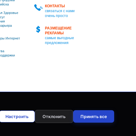
е форумы
ийска
КОНТАКТЫ
связаться с нами
я Здоровье
очень просто
суг
ния
 карьера
РАЗМЕЩЕНИЕ
РЕКЛАМЫ
самые выгодные
ры Интернет
предложения
тва
оддержки
Настроить
Отклонить
Принять все