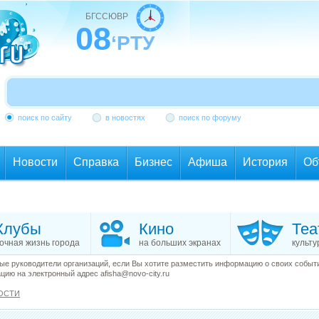
БГССЮВР
08
‘РТУ
поиск по сайту
в новостях
поиск по форуму
Новости
Справка
Бизнес
Афиша
История
Об
Клубы
Кино
Теа
очная жизнь города
на больших экранах
культу
е руководители организаций, если Вы хотите разместить информацию о своих события
ию на электронный адрес afisha@novo-city.ru
ОСТИ