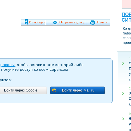
ПОР
СИ
В закладки
Отправить другу
Печать
Ко д
голо
серв
прое
З
У
ированы
, чтобы оставить комментарий либо
Т
 получите доступ ко всем сервисам
У
у
унтов:
ї
Войти через Google
Войти через Mail.ru
Войти через Google
Войти через Mail.ru
З
З
І
Н
Н