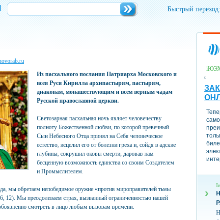
и
Быстрый переход
novorab.ru
їЮЭ
Из пасхального послания Патриарха Московского и
всея Руси Кирилла архипастырям, пастырям,
ЗАК
диаконам, монашествующим и всем верным чадам
ОН
Русской православной церкви.
Тепе
Светозарная пасхальная ночь являет человечеству
само
полноту Божественной любви, по которой превечный
преи
толь
Сын Небесного Отца принял на Себя человеческое
биле
естество, исцелил его от болезни греха и, сойдя в адские
элек
глубины, сокрушил оковы смерти, даровав нам
инте
бесценную возможность единства со своим Создателем
и Промыслителем.
І
да, мы обретаем непобедимое оружие «против мироправителей тьмы
Н
 6, 12). Мы преодолеваем страх, вызванный ограниченностью нашей
езбоязненно смотреть в лицо любым вызовам времени.
Н