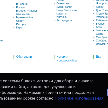
Банки
Основны
Банкоматы
Новоросс
В России
Курсы валют
Хобби
В мире
Потребительские
Дом Семь
Бизнес / Финансы
кредиты
Отдых До
Экономика
Ипотека
Развлече
Музыка и Кино
Автокредиты
Работа и
Спорт
Бизнес
Интернет
Авто
Игры
Компьюте
Связь
Мой Дом
ие
Сообщес
Форумы п
Объявления
История
Еда
Новороссийска
е системы Яндекс-метрики для сбора и анализа
вании сайта, а также для улучшения и
информации. Нажимая «Принять» или продолжая
льзованием cookie согласно
Политике использования