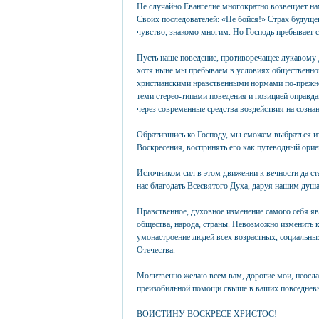
Не случайно Евангелие многократно возвещает на
Своих последователей: «Не бойся!» Страх будущег
чувство, знакомо многим. Но Господь пребывает с
Пусть наше поведение, противоречащее лукавому 
хотя ныне мы пребываем в условиях общественной
христианскими нравственными нормами по-прежнем
теми стерео-типами поведения и позицией оправда
через современные средства воздействия на сознан
Обратившись ко Господу, мы сможем выбраться из
Воскресения, воспринять его как путеводный орие
Источником сил в этом движении к вечности да ст
нас благодать Всесвятого Духа, даруя нашим душа
Нравственное, духовное изменение самого себя я
общества, народа, страны. Невозможно изменить к
умонастроение людей всех возрастных, социальны
Отечества.
Молитвенно желаю всем вам, дорогие мои, неосла
преизобильной помощи свыше в ваших повседневн
ВОИСТИНУ ВОСКРЕСЕ ХРИСТОС!