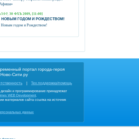
Афиша»
аХФР,
30 ФХЪ 2009, [11:00]
 НОВЫМ ГОДОМ И РОЖДЕСТВОМ!
 Новым годом и Рождеством!
ременный портал города-героя
 Ново-Сити.ру
етственность
Тех.поддержка/помощь
, дизайн и программирование принадлежат
imes WEB Development
.
ии материалов сайта ссылка на источник
персональных данных