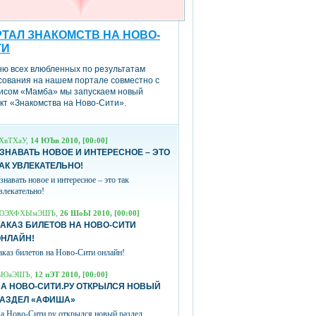
ТАЛ ЗНАКОМСТВ НА НОВО-
ТИ
ню всех влюбленных по результатам
сования на нашем портале совместно с
исом «Мамба» мы запускаем новый
кт «Знакомства на Ново-Сити».
ХвТХаУ,
14 ЮЪв 2010, [00:00]
ЗНАВАТЬ НОВОЕ И ИНТЕРЕСНОЕ – ЭТО
АК УВЛЕКАТЕЛЬНО!
знавать новое и интересное – это так
влекательно!
ЮЭХФХЫмЭШЪ,
26 ШоЫ 2010, [00:00]
АКАЗ БИЛЕТОВ НА НОВО-СИТИ
ОНЛАЙН!
аказ билетов на Ново-Сити онлайн!
вЮаЭШЪ,
12 пЭТ 2010, [00:00]
А НОВО-СИТИ.РУ ОТКРЫЛСЯ НОВЫЙ
РАЗДЕЛ «АФИША»
а Ново-Сити.ру открылся новый раздел