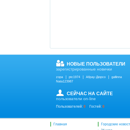
НОВЫЕ ПОЛЬЗОВАТЕЛИ
зарегистрированные новички
zopa
ptc1974
Абрау-Дюрсо
gallinna
Nata123987
СЕЙЧАС НА САЙТЕ
пользователи on-line
Пользователей:
0
Гостей:
0
Главная
Городские новос