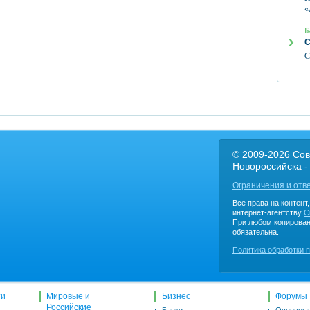
«
Б
С
С
© 2009-2026 Сов
Новороссийска -
Ограничения и отв
Все права на контент
интернет-агентству
C
При любом копирован
обязательна.
Политика обработки 
ти
Мировые и
Бизнес
Форумы
Российские