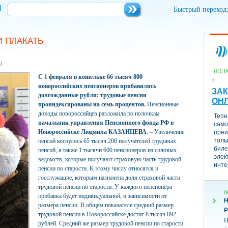
и
Быстрый переход
И ПЛАКАТЬ
u
їЮЭ
С 1 февраля в кошельке 66 тысяч 800
новороссийских пенсионеров прибавились
ЗАК
долгожданные рубли: трудовые пенсии
ОН
проиндексированы на семь процентов.
Пенсионные
доходы новороссийцев разложила по полочкам
Тепе
начальник управления Пенсионного фонда РФ в
само
Новороссийске Людмила КАЗАНЦЕВ
А
. – Увеличение
преи
толь
пенсий коснулось 65 тысяч 200 получателей трудовых
биле
пенсий, а также 1 тысячи 600 пенсионеров из силовых
элек
ведомств, которые получают страховую часть трудовой
инте
пенсии по старости. К этому числу относятся и
госслужащие, которым назначена доля страховой части
трудовой пенсии по старости. У каждого пенсионера
І
прибавка будет индивидуальной, в зависимости от
Н
размера пенсии. В общем показателе средний размер
трудовой пенсии в Новороссийске достиг 8 тысяч 892
Н
рублей. Средний же размер трудовой пенсии по старости