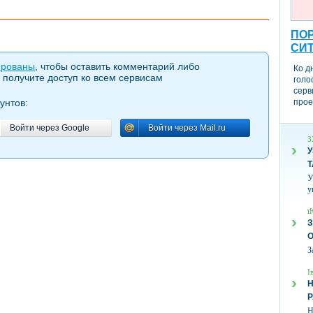
ПОР
СИ
ированы
, чтобы оставить комментарий либо
Ко д
 получите доступ ко всем сервисам
голо
серв
унтов:
прое
Войти через Google
Войти через Mail.ru
Войти через Google
Войти через Mail.ru
З
У
Т
У
у
ї
З
З
І
Н
Н