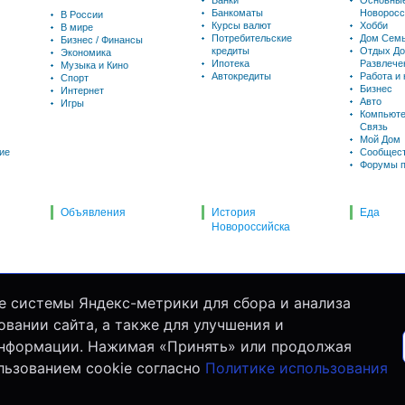
Банки
Основны
Банкоматы
Новоросс
В России
Курсы валют
Хобби
В мире
Потребительские
Дом Семь
Бизнес / Финансы
кредиты
Отдых До
Экономика
Ипотека
Развлече
Музыка и Кино
Автокредиты
Работа и
Спорт
Бизнес
Интернет
Авто
Игры
Компьюте
Связь
Мой Дом
ие
Сообщес
Форумы п
Объявления
История
Еда
Новороссийска
е системы Яндекс-метрики для сбора и анализа
вании сайта, а также для улучшения и
информации. Нажимая «Принять» или продолжая
льзованием cookie согласно
Политике использования