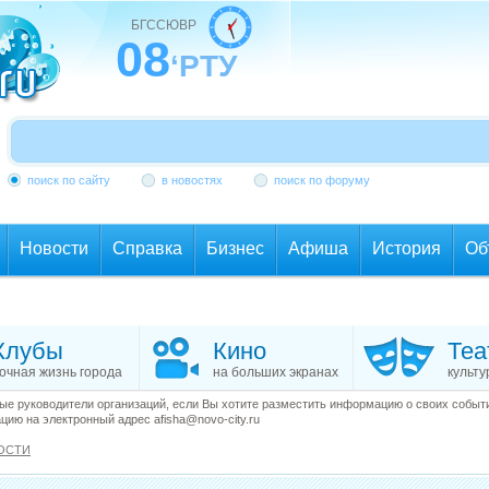
БГССЮВР
08
‘РТУ
поиск по сайту
в новостях
поиск по форуму
Новости
Справка
Бизнес
Афиша
История
Об
Клубы
Кино
Теа
очная жизнь города
на больших экранах
культу
е руководители организаций, если Вы хотите разместить информацию о своих события
ию на электронный адрес afisha@novo-city.ru
ОСТИ