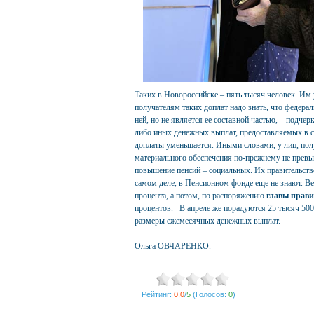
Таких в Новороссийске – пять тысяч человек. Им 
получателям таких доплат надо знать, что федерал
ней, но не является ее составной частью, – подче
либо иных денежных выплат, предоставляемых в с
доплаты уменьшается. Иными словами, у лиц, по
материального обеспечения по-прежнему не прев
повышение пенсий – социальных. Их правительство 
самом деле, в Пенсионном фонде еще не знают. Ве
процента, а потом, по распоряжению
главы прав
процентов. В апреле же порадуются 25 тысяч 500
размеры ежемесячных денежных выплат.
Ольга ОВЧАРЕНКО.
Рейтинг:
0,0
/
5
(Голосов:
0
)