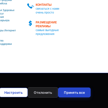
е форумы
ийска
КОНТАКТЫ
связаться с нами
я Здоровье
очень просто
суг
ния
 карьера
РАЗМЕЩЕНИЕ
РЕКЛАМЫ
самые выгодные
ры Интернет
предложения
тва
оддержки
Настроить
Отклонить
Принять все