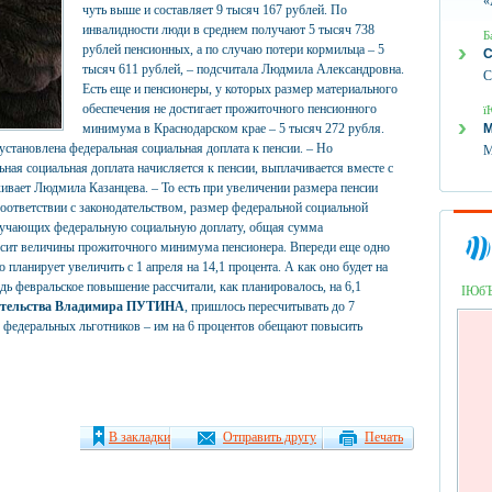
«
чуть выше и составляет 9 тысяч 167 рублей. По
инвалидности люди в среднем получают 5 тысяч 738
Б
рублей пенсионных, а по случаю потери кормильца – 5
С
тысяч 611 рублей, – подсчитала Людмила Александровна.
С
Есть еще и пенсионеры, у которых размер материального
обеспечения не достигает прожиточного пенсионного
ї
минимума в Краснодарском крае – 5 тысяч 272 рубля.
М
установлена федеральная социальная доплата к пенсии. – Но
М
ьная социальная доплата начисляется к пенсии, выплачивается вместе с
ркивает Людмила Казанцева. – То есть при увеличении размера пенсии
оответствии с законодательством, размер федеральной социальной
лучающих федеральную социальную доплату, общая сумма
ысит величины прожиточного минимума пенсионера. Впереди еще одно
планирует увеличить с 1 апреля на 14,1 процента. А как оно будет на
дь февральское повышение рассчитали, как планировалось, на 6,1
ІЮб
ительства Владимира ПУТИНА
, пришлось пересчитывать до 7
 федеральных льготников – им на 6 процентов обещают повысить
В закладки
Отправить другу
Печать