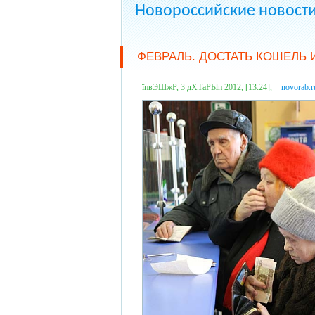
Новороссийские новост
ФЕВРАЛЬ. ДОСТАТЬ КОШЕЛЬ 
їпвЭШжР, 3 дХТаРЫп 2012, [13:24],
novorab.r