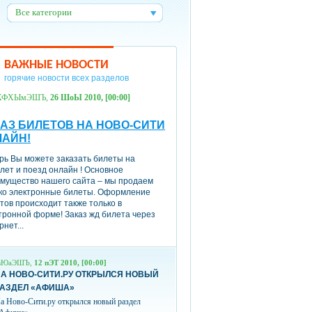
Все категории
:
ВАЖНЫЕ НОВОСТИ
горячие новости всех разделов
ХФХЫмЭШЪ,
26 ШоЫ 2010, [00:00]
АЗ БИЛЕТОВ НА НОВО-СИТИ
ЛАЙН!
рь Вы можете заказать билеты на
лет и поезд онлайн ! Основное
мущество нашего сайта – мы продаем
ко электронные билеты. Оформление
тов происходит также только в
тронной форме! Заказ жд билета через
рнет...
вЮаЭШЪ,
12 пЭТ 2010, [00:00]
А НОВО-СИТИ.РУ ОТКРЫЛСЯ НОВЫЙ
РАЗДЕЛ «АФИША»
а Ново-Сити.ру открылся новый раздел