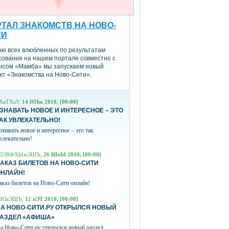
ТАЛ ЗНАКОМСТВ НА НОВО-
ТИ
ню всех влюбленных по результатам
сования на нашем портале совместно с
исом «Мамба» мы запускаем новый
кт «Знакомства на Ново-Сити».
ХвТХаУ,
14 ЮЪв 2010, [00:00]
ЗНАВАТЬ НОВОЕ И ИНТЕРЕСНОЕ – ЭТО
АК УВЛЕКАТЕЛЬНО!
знавать новое и интересное – это так
влекательно!
ЮЭХФХЫмЭШЪ,
26 ШоЫ 2010, [00:00]
АКАЗ БИЛЕТОВ НА НОВО-СИТИ
ОНЛАЙН!
аказ билетов на Ново-Сити онлайн!
вЮаЭШЪ,
12 пЭТ 2010, [00:00]
А НОВО-СИТИ.РУ ОТКРЫЛСЯ НОВЫЙ
РАЗДЕЛ «АФИША»
а Ново-Сити.ру открылся новый раздел