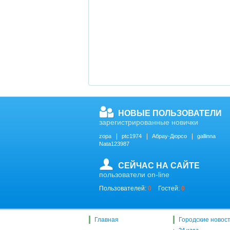
НОВЫЕ ПОЛЬЗОВАТЕЛИ
зарегистрированные новички
zopa
ptc1974
Абрау-Дюрсо
gallinna
Nata123987
СЕЙЧАС НА САЙТЕ
пользователи on-line
Пользователей:
0
Гостей:
0
Главная
Городские новос