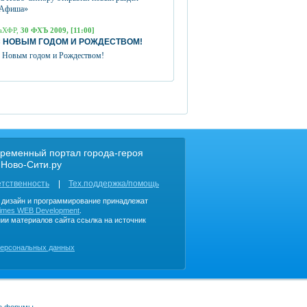
Афиша»
аХФР,
30 ФХЪ 2009, [11:00]
 НОВЫМ ГОДОМ И РОЖДЕСТВОМ!
 Новым годом и Рождеством!
ременный портал города-героя
 Ново-Сити.ру
етственность
Тех.поддержка/помощь
, дизайн и программирование принадлежат
imes WEB Development
.
ии материалов сайта ссылка на источник
персональных данных