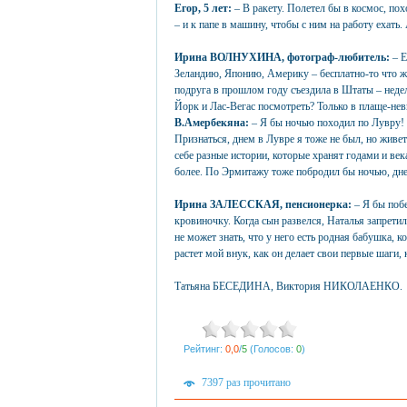
Егор, 5 лет:
– В ракету. Полетел бы в космос, по
– и к папе в машину, чтобы с ним на работу ехать. 
Ирина ВОЛНУХИНА, фотограф-любитель:
– Е
Зеландию, Японию, Америку – бесплатно-то что ж 
подруга в прошлом году съездила в Штаты – недел
Йорк и Лас-Вегас посмотреть? Только в плаще-не
В.Амербекяна:
– Я бы ночью походил по Лувру! 
Признаться, днем в Лувре я тоже не был, но живе
себе разные истории, которые хранят годами и век
более. По Эрмитажу тоже побродил бы ночью, дн
Ирина ЗАЛЕССКАЯ, пенсионерка:
– Я бы побе
кровиночку. Когда сын развелся, Наталья запрети
не может знать, что у него есть родная бабушка, 
растет мой внук, как он делает свои первые шаги, 
Татьяна БЕСЕДИНА, Виктория НИКОЛАЕНКО.
Рейтинг:
0,0
/
5
(Голосов:
0
)
7397 раз прочитано