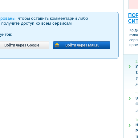
ПОР
ированы
, чтобы оставить комментарий либо
СИ
 получите доступ ко всем сервисам
Ко д
унтов:
голо
серв
прое
Войти через Google
Войти через Mail.ru
Войти через Google
Войти через Mail.ru
З
У
Т
У
у
ї
З
З
І
Н
Н