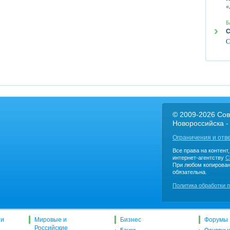
«
Б
С
С
© 2009-2026 Сов
Новороссийска -
Ограничения и отв
Все права на контент
интернет-агентству
C
При любом копирован
обязательна.
Политика обработки 
ти
Мировые и
Бизнес
Форумы
Российские