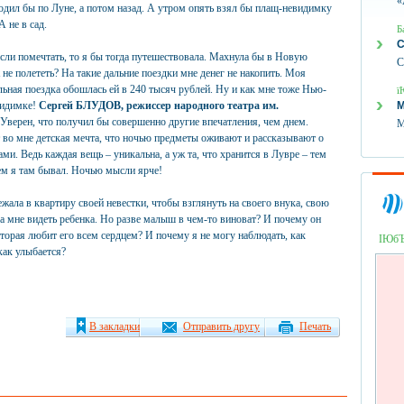
«
ходил бы по Луне, а потом назад. А утром опять взял бы плащ-невидимку
А не в сад.
Б
С
сли помечтать, то я бы тогда путешествовала. Махнула бы в Новую
С
не полететь? На такие дальние поездки мне денег не накопить. Моя
ьная поездка обошлась ей в 240 тысяч рублей. Ну и как мне тоже Нью-
ї
видимке!
Сергей БЛУДОВ, режиссер народного театра им.
М
Уверен, что получил бы совершенно другие впечатления, чем днем.
М
т во мне детская мечта, что ночью предметы оживают и рассказывают о
ами. Ведь каждая вещь – уникальна, а уж та, что хранится в Лувре – тем
ем я там бывал. Ночью мысли ярче!
жала в квартиру своей невестки, чтобы взглянуть на своего внука, свою
ла мне видеть ребенка. Но разве малыш в чем-то виноват? И почему он
которая любит его всем сердцем? И почему я не могу наблюдать, как
ІЮб
как улыбается?
В закладки
Отправить другу
Печать