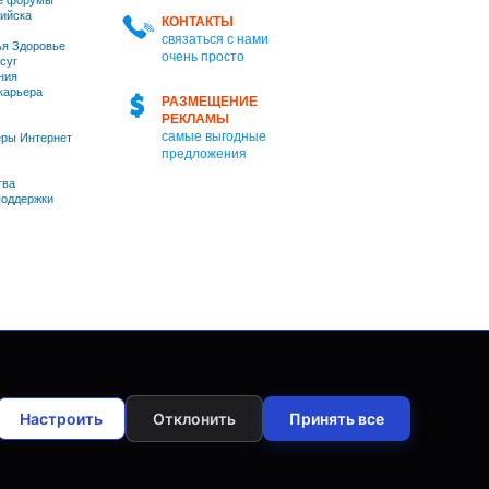
е форумы
ийска
КОНТАКТЫ
связаться с нами
я Здоровье
очень просто
суг
ния
 карьера
РАЗМЕЩЕНИЕ
РЕКЛАМЫ
самые выгодные
ры Интернет
предложения
тва
оддержки
Настроить
Отклонить
Принять все