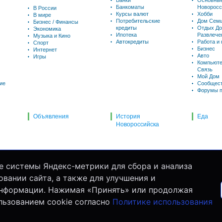
Банки
Основны
Банкоматы
Новоросс
В России
Курсы валют
Хобби
В мире
Потребительские
Дом Семь
Бизнес / Финансы
кредиты
Отдых До
Экономика
Ипотека
Развлече
Музыка и Кино
Автокредиты
Работа и
Спорт
Бизнес
Интернет
Авто
Игры
Компьюте
Связь
Мой Дом
ие
Сообщес
Форумы п
Объявления
История
Еда
Новороссийска
е системы Яндекс-метрики для сбора и анализа
вании сайта, а также для улучшения и
информации. Нажимая «Принять» или продолжая
льзованием cookie согласно
Политике использования