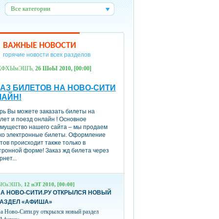
Все категории
:
ВАЖНЫЕ НОВОСТИ
горячие новости всех разделов
ХФХЫмЭШЪ,
26 ШоЫ 2010, [00:00]
АЗ БИЛЕТОВ НА НОВО-СИТИ
ЛАЙН!
рь Вы можете заказать билеты на
лет и поезд онлайн ! Основное
мущество нашего сайта – мы продаем
ко электронные билеты. Оформление
тов происходит также только в
тронной форме! Заказ жд билета через
рнет...
вЮаЭШЪ,
12 пЭТ 2010, [00:00]
А НОВО-СИТИ.РУ ОТКРЫЛСЯ НОВЫЙ
РАЗДЕЛ «АФИША»
а Ново-Сити.ру открылся новый раздел