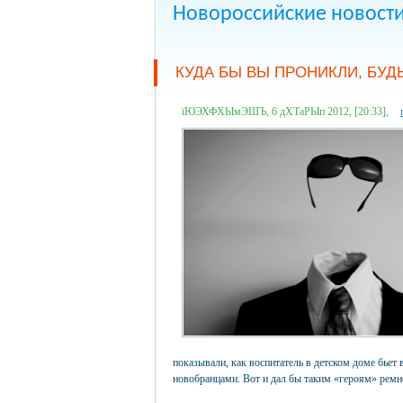
Новороссийские новост
КУДА БЫ ВЫ ПРОНИКЛИ, БУД
їЮЭХФХЫмЭШЪ, 6 дХТаРЫп 2012, [20:33],
показывали, как воспитатель в детском доме бьет 
новобранцами. Вот и дал бы таким «героям» ремн