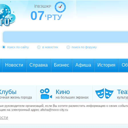
ЇПВЭШЖР
07
‘РТУ
поиск по сайту
в новостях
поиск по форуму
Новости
Справка
Бизнес
Афиша
История
Об
Клубы
Кино
Теа
очная жизнь города
на больших экранах
культу
е руководители организаций, если Вы хотите разместить информацию о своих события
ию на электронный адрес afisha@novo-city.ru
ОСТИ