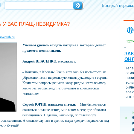
и
Быстрый переход
Ь У ВАС ПЛАЩ-НЕВИДИМКА?
novorab.ru
їЮЭ
Ученым удалось создать материал, который делает
предметы невидимыми.
ЗАК
ОН
Андрей ВЛАСЕНКО, массажист
:
Тепе
– Конечно, в Кремль! Очень хотелось бы посмотреть на
само
убранство палат, на реальную жизнь руководства страны.
преи
толь
Какие там вопросы решают, когда рядом нет телекамер,
биле
какие разговоры ведут, что кушают в кремлевской
элек
«столовке».
инте
Сергей ЮРИН, владелец аптеки:
– Мне бы хотелось
оказаться в плаще-невидимке в том месте, где обижают
І
беззащитных. Недавно, например, по телевизору
Н
воспитанников. А сколько случаев в армии, когда «деды» издеваются над
ем с бляхой!
Н