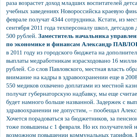
раза возрастет доход младших воспитателей детсад
учебных заведениях Новороссийска краевую фи
феврале получат 4344 сотрудника. Кстати, из мес
сентября 2011 года техперсоналу школ, детсадов
500 рублей.
Заместитель начальника управлен
по экономике и финансам Александр ПАВ
в 2011 году из городского бюджета на дополнит
выплаты медработникам израсходовано 16 милли
рублей. Со слов Павловского, местная власть обр
внимание на кадры в здравоохранении еще в 2008 
550 медиков охвачено доплатами из местной казн
получат губернаторскую надбавку, мы еще счита
будет намного больше названной. Задержек с вып
здравоохранении не допустим, – пообещал Алекс
Хочется порадоваться за бюджетников, за пенсио
тоже повышены с 1 февраля. Но их получателей 
возможном повышении коммунальных тарифов. Ес