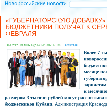
Новороссийские новости
«ГУБЕРНАТОРСКУЮ ДОБАВКУ»
БЮДЖЕТНИКИ ПОЛУЧАТ К СЕР
ФЕВРАЛЯ
їЮЭХФХЫмЭШЪ, 6 дХТаРЫп 2012, [21:38],
novorab.ru
Более 7 ты
новоросси
бюджетной
месяце по
губернато
зарплатам.
к месячн
размером 3 тысячи рублей могут рассчитыват
бюджетников Кубани.
Администрация Краснода