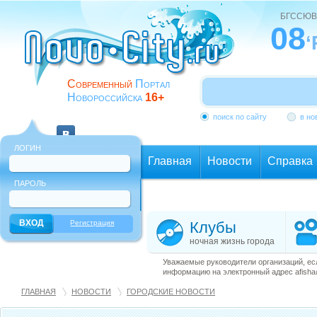
БГССЮВ
08
‘
Современный
Портал
Новороссийска
16+
поиск по сайту
в но
ЛОГИН
Главная
Новости
Справка
ПАРОЛЬ
Еще
Регистрация
Клубы
ночная жизнь города
Уважаемые руководители организаций, ес
информацию на электронный адрес afisha@
ГЛАВНАЯ
НОВОСТИ
ГОРОДСКИЕ НОВОСТИ