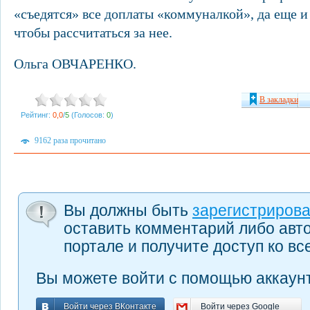
«съедятся» все доплаты «коммуналкой», да еще и
чтобы рассчитаться за нее.
Ольга ОВЧАРЕНКО.
В закладки
Рейтинг:
0,0
/
5
(Голосов:
0
)
9162 раза прочитано
Вы должны быть
зарегистриров
оставить комментарий либо авт
портале и получите доступ ко в
Вы можете войти с помощью аккаунт
Войти через ВКонтакте
Войти через Google
Войти через ВКонтакте
Войти через Google