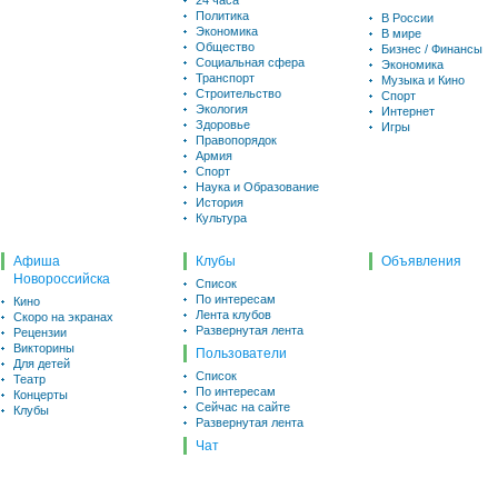
24 часа
Политика
В России
Экономика
В мире
Общество
Бизнес / Финансы
Социальная сфера
Экономика
Транспорт
Музыка и Кино
Строительство
Спорт
Экология
Интернет
Здоровье
Игры
Правопорядок
Армия
Спорт
Наука и Образование
История
Культура
Афиша
Клубы
Объявления
Новороссийска
Список
По интересам
Кино
Лента клубов
Скоро на экранах
Развернутая лента
Рецензии
Викторины
Пользователи
Для детей
Список
Театр
По интересам
Концерты
Сейчас на сайте
Клубы
Развернутая лента
Чат