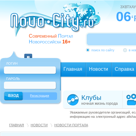
ЗХВТХАУ
06
‘
Современный
Портал
Новороссийска
16+
поиск по сайту
в но
ЛОГИН
Главная
Новости
Справка
ПАРОЛЬ
Еще
Регистрация
Клубы
ночная жизнь города
Уважаемые руководители организаций, ес
информацию на электронный адрес afisha@
ГЛАВНАЯ
НОВОСТИ
НОВОСТИ ПОРТАЛА