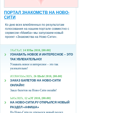
ПОРТАЛ ЗНАКОМСТВ НА НОВО-
СИТИ
Ко дню всех влюбленных по результатам
голосования на нашем портале совместно с
сервисом «Мамба» мы запускаем новый
проект «Знакомства на Ново-Сити».
ЗХвТХаУ,
14 ЮЪв 2010, [00:00]
УЗНАВАТЬ НОВОЕ И ИНТЕРЕСНОЕ – ЭТО
ТАК УВЛЕКАТЕЛЬНО!
Узнавать новое и интересное – это так
увлекательно!
їЮЭХФХЫмЭШЪ,
26 ШоЫ 2010, [00:00]
ЗАКАЗ БИЛЕТОВ НА НОВО-СИТИ
ОНЛАЙН!
Заказ билетов на Ново-Сити онлайн!
ІвЮаЭШЪ,
12 пЭТ 2010, [00:00]
НА НОВО-СИТИ.РУ ОТКРЫЛСЯ НОВЫЙ
РАЗДЕЛ «АФИША»
На Ново-Сити.ру открылся новый раздел