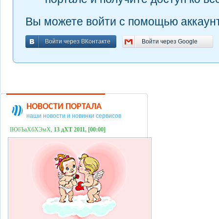
Вы можете войти с помощью аккаунт
Войти через ВКонтакте
Войти через Google
Войти через ВКонтакте
Войти через Google
НОВОСТИ ПОРТАЛА
наши новости и новинки сервисов
ІЮбЪаХбХЭмХ,
13 дХТ 2011, [00:00]