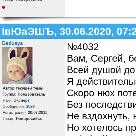
ІвЮаЭШЪ, 30.06.2020, 07:
Dedusya
№4032
Вам, Сергей, б
Всей душой до
Я действитель
Автор текущей темы
Скоро нюх пот
Группа:
Пользователь
Ранг:
Эксперт
Без последстви
Cообщений:
1029
Регистрация:
20.07.2013
Не вздохнуть, 
Город:
Новоросийск
Но хотелось п