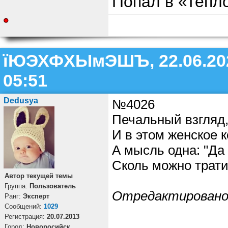
Попал в «тепло
їЮЭХФХЫмЭШЪ, 22.06.20
05:51
Dedusya
№4026
Печальный взгляд,
И в этом женское к
А мысль одна: "Да 
Сколь можно трати
Автор текущей темы
Группа:
Пользователь
Отредактирован
Ранг:
Эксперт
Cообщений:
1029
Регистрация:
20.07.2013
Город:
Новоросийск