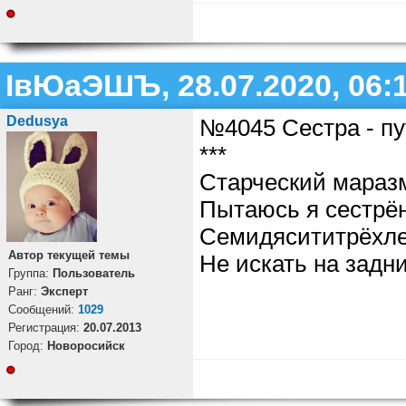
ІвЮаЭШЪ, 28.07.2020, 06:
Dedusya
№4045 Сестра - п
***
Старческий маразм
Пытаюсь я сестрён
Семидясититрёхле
Автор текущей темы
Не искать на задн
Группа:
Пользователь
Ранг:
Эксперт
Cообщений:
1029
Регистрация:
20.07.2013
Город:
Новоросийск