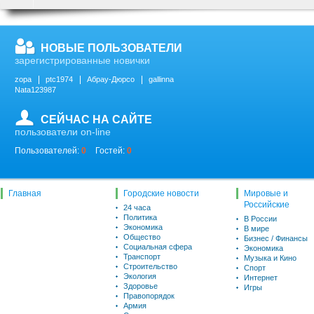
НОВЫЕ ПОЛЬЗОВАТЕЛИ
зарегистрированные новички
zopa
ptc1974
Абрау-Дюрсо
gallinna
Nata123987
СЕЙЧАС НА САЙТЕ
пользователи on-line
Пользователей:
0
Гостей:
0
Главная
Городские новости
Мировые и
Российские
24 часа
Политика
В России
Экономика
В мире
Общество
Бизнес / Финансы
Социальная сфера
Экономика
Транспорт
Музыка и Кино
Строительство
Спорт
Экология
Интернет
Здоровье
Игры
Правопорядок
Армия