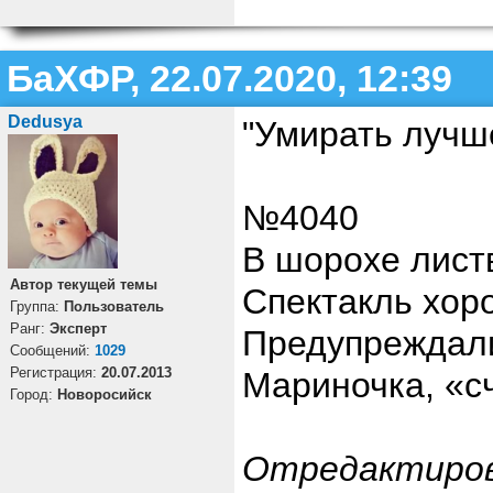
БаХФР, 22.07.2020, 12:39
Dedusya
"Умирать лучш
№4040
В шорохе листв
Автор текущей темы
Спектакль хор
Группа:
Пользователь
Ранг:
Эксперт
Предупреждали
Cообщений:
1029
Регистрация:
20.07.2013
Мариночка, «с
Город:
Новоросийск
Отредактиро