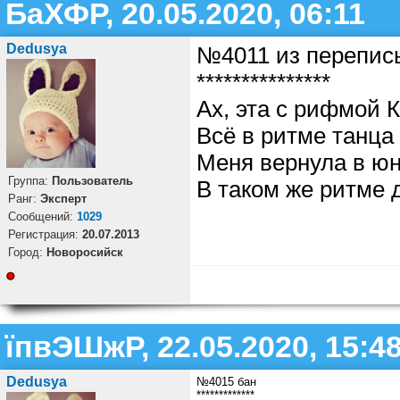
БаХФР, 20.05.2020, 06:11
Dedusya
№4011 из перепис
***************
Ах, эта с рифмой 
Всё в ритме танца
Меня вернула в юн
Группа:
Пользователь
В таком же ритме 
Ранг:
Эксперт
Cообщений:
1029
Регистрация:
20.07.2013
Город:
Новоросийск
їпвЭШжР, 22.05.2020, 15:4
Dedusya
№4015 бан
*************