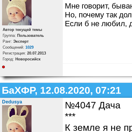
Мне говорит, быв
Но, почему так дол
Если б не любил, 
Автор текущей темы
Группа:
Пользователь
Ранг:
Эксперт
Cообщений:
1029
Регистрация:
20.07.2013
Город:
Новоросийск
БаХФР, 12.08.2020, 07:21
Dedusya
№4047 Дача
***
К земле я не п