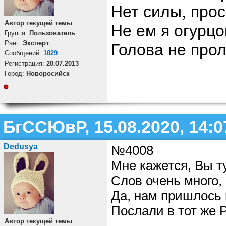
Нет силы, прос
Автор текущей темы
Не ем я огурцо
Группа:
Пользователь
Ранг:
Эксперт
Голова не прол
Cообщений:
1029
Регистрация:
20.07.2013
Город:
Новоросийск
БгССЮвР, 15.08.2020, 14:0
Dedusya
№4008
Мне кажется, Вы ту
Слов очень много,
Да, нам пришлось 
Послали в тот же Р
Автор текущей темы