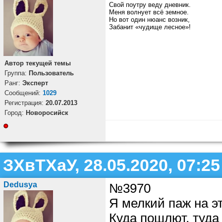
Свой поутру веду дневник.
Меня волнует всё земное.
Но вот один нюанс возник,
Забанит «чудище лесное»!
Автор текущей темы
Группа:
Пользователь
Ранг:
Эксперт
Cообщений:
1029
Регистрация:
20.07.2013
Город:
Новоросийск
ЗХвТХаУ, 28.05.2020, 07:25
Dedusya
№3970
Я мелкий паж на э
Куда пошлют, туда