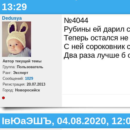
13:29
Dedusya
№4044
Рубины ей дарил с
Теперь остался не 
С ней сороковник 
Два раза лучше б 
Автор текущей темы
Группа:
Пользователь
Ранг:
Эксперт
Cообщений:
1029
Регистрация:
20.07.2013
Город:
Новоросийск
ІвЮаЭШЪ, 04.08.2020, 12: