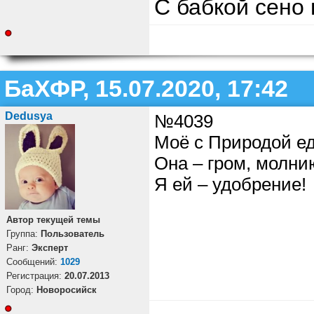
С бабкой сено 
БаХФР, 15.07.2020, 17:42
Dedusya
№4039
Моё с Природой е
Она – гром, молни
Я ей – удобрение!
Автор текущей темы
Группа:
Пользователь
Ранг:
Эксперт
Cообщений:
1029
Регистрация:
20.07.2013
Город:
Новоросийск