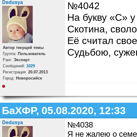
Dedusya
№4042
На букву «С» у
Скотина, своло
Её считал свое
Автор текущей темы
Судьбою, сужен
Группа:
Пользователь
Ранг:
Эксперт
Cообщений:
1029
Регистрация:
20.07.2013
Город:
Новоросийск
БаХФР, 05.08.2020, 12:33
Dedusya
№4038
Я не жалею о семе