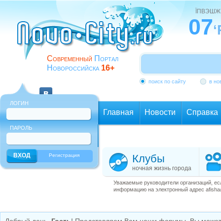
ЇПВЭШЖ
07
‘
Современный
Портал
Новороссийска
16+
поиск по сайту
в но
ЛОГИН
Главная
Новости
Справка
ПАРОЛЬ
Еще
Регистрация
Клубы
ночная жизнь города
Уважаемые руководители организаций, ес
информацию на электронный адрес afisha@