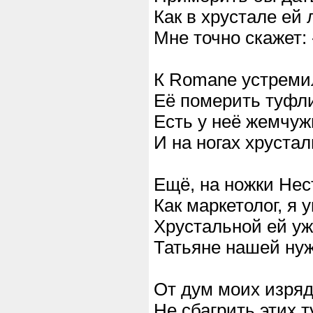
Как в хрустале ей
Мне точно скажет:
К Romane устреми
Её померить туфл
Есть у неё жемчуж
И на ногах хрустал
Ещё, на ножки Нес
Как маркетолог, я 
Хрустальной ей уж
Татьяне нашей нуж
От дум моих изряд
Не сбагрить этих 