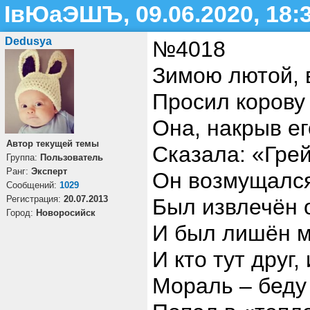
ІвЮаЭШЪ, 09.06.2020, 18:
Dedusya
№4018
Зимою лютой, 
Просил корову 
Она, накрыв е
Автор текущей темы
Сказала: «Грей
Группа:
Пользователь
Ранг:
Эксперт
Он возмущался,
Cообщений:
1029
Регистрация:
20.07.2013
Был извлечён 
Город:
Новоросийск
И был лишён м
И кто тут друг,
Мораль – беду 