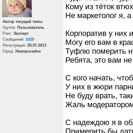
Кому из тёток втю
Не маркетолог я, а
Автор текущей темы
Группа:
Пользователь
Корпоратив у них и
Ранг:
Эксперт
Cообщений:
1029
Могу его вам в кра
Регистрация:
20.07.2013
Туфлю померить н
Город:
Новоросийск
Ребята, это вам н
С кого начать, чт
У них в жюри парн
Не буду врать, так
Жаль модератором
С надеждою я в об
Примерить бы дат