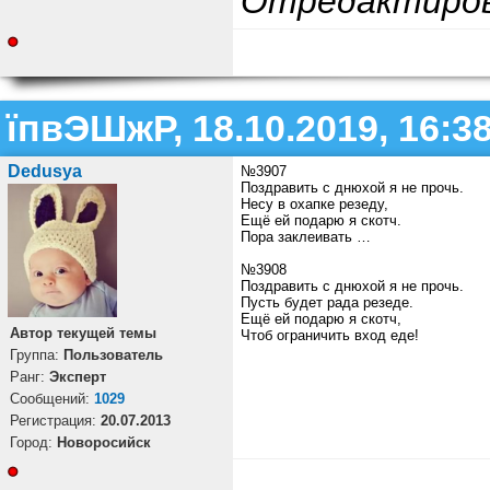
Отредактиро
їпвЭШжР, 18.10.2019, 16:3
Dedusya
№3907
Поздравить с днюхой я не прочь.
Несу в охапке резеду,
Ещё ей подарю я скотч.
Пора заклеивать …
№3908
Поздравить с днюхой я не прочь.
Пусть будет рада резеде.
Ещё ей подарю я скотч,
Автор текущей темы
Чтоб ограничить вход еде!
Группа:
Пользователь
Ранг:
Эксперт
Cообщений:
1029
Регистрация:
20.07.2013
Город:
Новоросийск