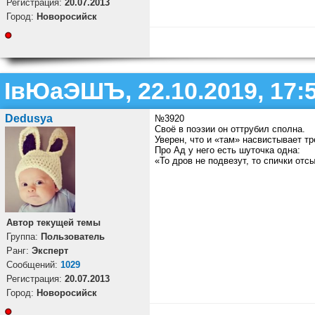
Регистрация:
20.07.2013
Город:
Новоросийск
ІвЮаЭШЪ, 22.10.2019, 17:
Dedusya
№3920
Своё в поэзии он оттрубил сполна.
Уверен, что и «там» насвистывает тр
Про Ад у него есть шуточка одна:
«То дров не подвезут, то спички отс
Автор текущей темы
Группа:
Пользователь
Ранг:
Эксперт
Cообщений:
1029
Регистрация:
20.07.2013
Город:
Новоросийск