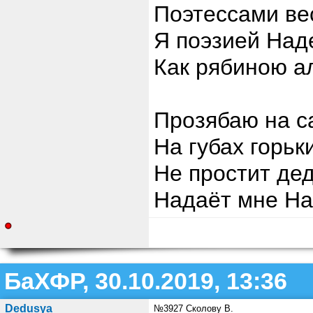
Поэтессами ве
Я поэзией Над
Как рябиною а
Прозябаю на са
На губах горьк
Не простит дед
Надаёт мне На
БаХФР, 30.10.2019, 13:36
Dedusya
№3927 Сколову В.