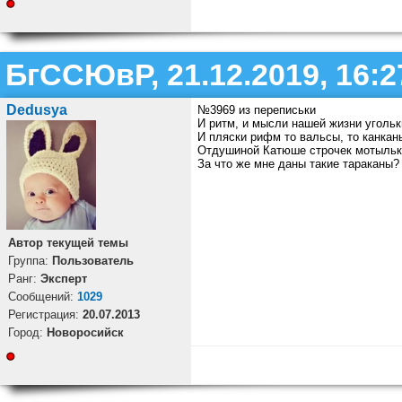
БгССЮвР, 21.12.2019, 16:2
Dedusya
№3969 из переписьки
И ритм, и мысли нашей жизни угольк
И пляски рифм то вальсы, то канкан
Отдушиной Катюше строчек мотыльк
За что же мне даны такие тараканы?
Автор текущей темы
Группа:
Пользователь
Ранг:
Эксперт
Cообщений:
1029
Регистрация:
20.07.2013
Город:
Новоросийск