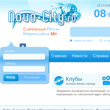
БГССЮВ
08
‘
Современный
Портал
Новороссийска
16+
поиск по сайту
в но
ЛОГИН
Главная
Новости
Справка
ПАРОЛЬ
Еще
Регистрация
Клубы
ночная жизнь города
Уважаемые руководители организаций, ес
информацию на электронный адрес afisha@