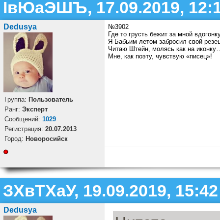
ІвЮаЭШЪ, 17.09.2019, 12:
Dedusya
№3902
Где то грусть бежит за мной вдогонк
Я Бабьим летом забросил свой резец
Читаю Штейн, молясь как на иконку
Мне, как поэту, чувствую «писец»!
Группа:
Пользователь
Ранг:
Эксперт
Cообщений:
1029
Регистрация:
20.07.2013
Город:
Новоросийск
ЗХвТХаУ, 19.09.2019, 15:42
Dedusya