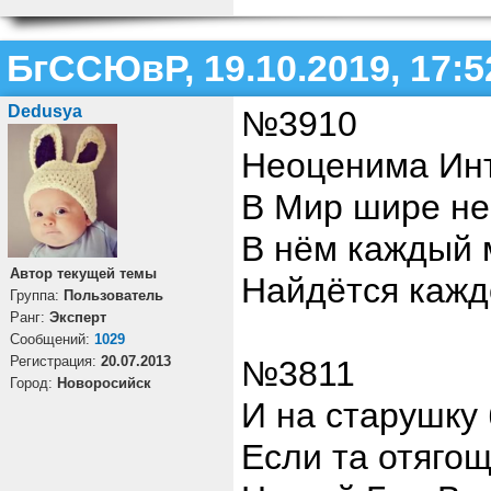
БгССЮвР, 19.10.2019, 17:5
Dedusya
№3910
Неоценима Инт
В Мир шире не
В нём каждый 
Автор текущей темы
Найдётся кажд
Группа:
Пользователь
Ранг:
Эксперт
Cообщений:
1029
Регистрация:
20.07.2013
№3811
Город:
Новоросийск
И на старушку
Если та отяго