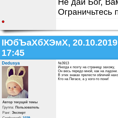
Не дай Бог, Ва
Ограничьтесь 
ІЮбЪаХбХЭмХ, 20.10.2019
17:45
Dedusya
№3913
Иногда к поэту на страницу захожу,
Он весь передо мной, как на ладони.
В этих знаках прелести обличий нах
Кто на Пегасе, а у кого-то пони!
Автор текущей темы
Группа:
Пользователь
Ранг:
Эксперт
Cообщений:
1029