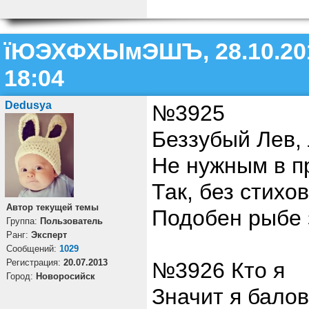
їЮЭХФХЫмЭШЪ, 28.10.20
18:04
Dedusya
№3925
Беззубый Лев,
Не нужным в пр
Так, без стихо
Автор текущей темы
Подобен рыбе 
Группа:
Пользователь
Ранг:
Эксперт
Cообщений:
1029
Регистрация:
20.07.2013
№3926 Кто я
Город:
Новоросийск
Значит я бало