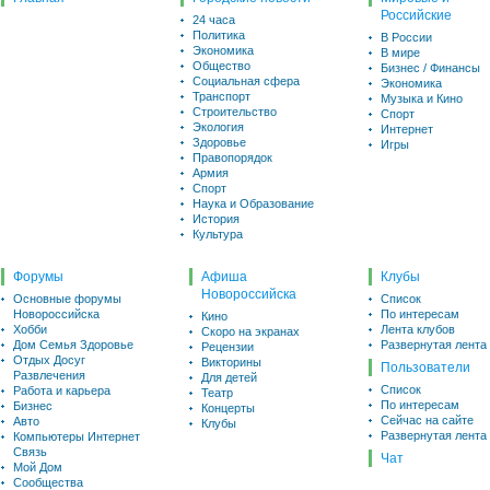
Российские
24 часа
Политика
В России
Экономика
В мире
Общество
Бизнес / Финансы
Социальная сфера
Экономика
Транспорт
Музыка и Кино
Строительство
Спорт
Экология
Интернет
Здоровье
Игры
Правопорядок
Армия
Спорт
Наука и Образование
История
Культура
Форумы
Афиша
Клубы
Новороссийска
Основные форумы
Список
Новороссийска
По интересам
Кино
Хобби
Лента клубов
Скоро на экранах
Дом Семья Здоровье
Развернутая лента
Рецензии
Отдых Досуг
Викторины
Пользователи
Развлечения
Для детей
Список
Работа и карьера
Театр
По интересам
Бизнес
Концерты
Сейчас на сайте
Авто
Клубы
Развернутая лента
Компьютеры Интернет
Связь
Чат
Мой Дом
Сообщества