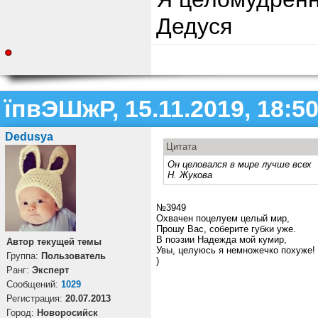
Дедуся
їпвЭШжР, 15.11.2019, 18:5
Dedusya
Цитата
Он целовался в мире лучше всех
Н. Жукова
№3949
Охвачен поцелуем целый мир,
Прошу Вас, соберите губки уже.
В поэзии Надежда мой кумир,
Автор текущей темы
Увы, целуюсь я немножечко похуже!
Группа:
Пользователь
)
Ранг:
Эксперт
Cообщений:
1029
Регистрация:
20.07.2013
Город:
Новоросийск