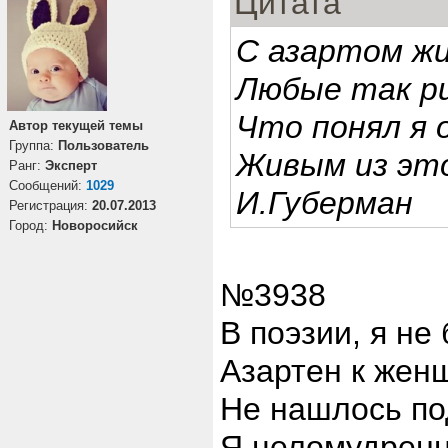
Цитата
С азартом жи
Любые так ри
Что понял я 
Автор текущей темы
Группа:
Пользователь
Живым из это
Ранг:
Эксперт
Cообщений:
1029
И.Губерман
Регистрация:
20.07.2013
Город:
Новоросийск
№3938
В поэзии, я не
Азартен к женщ
Не нашлось по
Я целомудренны