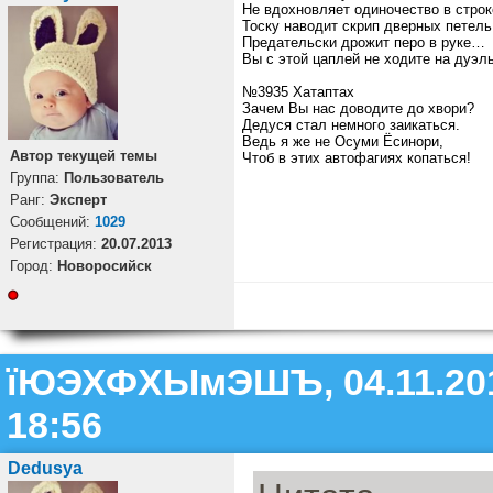
Не вдохновляет одиночество в строк
Тоску наводит скрип дверных петель
Предательски дрожит перо в руке…
Вы с этой цаплей не ходите на дуэль
№3935 Хатаптах
Зачем Вы нас доводите до хвори?
Дедуся стал немного заикаться.
Ведь я же не Осуми Ёсинори,
Автор текущей темы
Чтоб в этих автофагиях копаться!
Группа:
Пользователь
Ранг:
Эксперт
Cообщений:
1029
Регистрация:
20.07.2013
Город:
Новоросийск
їЮЭХФХЫмЭШЪ, 04.11.20
18:56
Dedusya