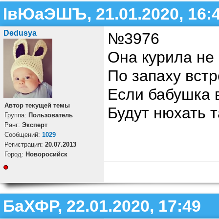
ІвЮаЭШЪ, 21.01.2020, 16:
Dedusya
№3976
Она курила не в
По запаху встр
Если бабушка в
Автор текущей темы
Будут нюхать т
Группа:
Пользователь
Ранг:
Эксперт
Cообщений:
1029
Регистрация:
20.07.2013
Город:
Новоросийск
БаХФР, 22.01.2020, 17:49