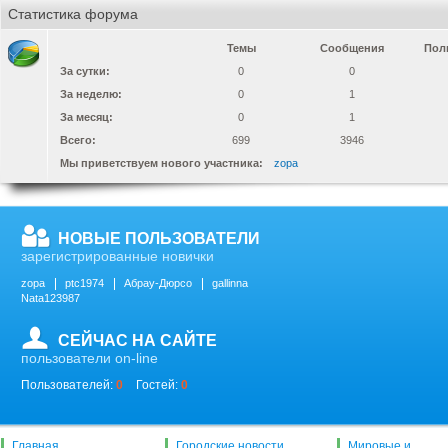
Статистика форума
Темы
Сообщения
Пол
За сутки:
0
0
За неделю:
0
1
За месяц:
0
1
Всего:
699
3946
Мы приветствуем нового участника:
zopa
НОВЫЕ ПОЛЬЗОВАТЕЛИ
зарегистрированные новички
zopa
ptc1974
Абрау-Дюрсо
gallinna
Nata123987
СЕЙЧАС НА САЙТЕ
пользователи on-line
Пользователей:
0
Гостей:
0
Главная
Городские новости
Мировые и