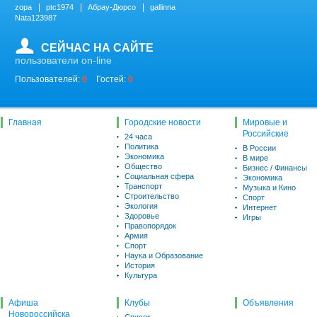
zopa
ptc1974
Абрау-Дюрсо
gallinna
Nata123987
СЕЙЧАС НА САЙТЕ
пользователи on-line
Пользователей:
0
Гостей:
0
Главная
Городские новости
Мировые и
Российские
24 часа
Политика
В России
Экономика
В мире
Общество
Бизнес / Финансы
Социальная сфера
Экономика
Транспорт
Музыка и Кино
Строительство
Спорт
Экология
Интернет
Здоровье
Игры
Правопорядок
Армия
Спорт
Наука и Образование
История
Культура
Афиша
Клубы
Объявления
Новороссийска