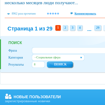
несколько месяцев люди получают...
8962 раза прочитано
Комментировать
Страница 1 из 29
1
2
3
4
...
29
2
3
4
29
ПОИСК
Фраза
- Социальная сфера
Категория
Результаты
НОВЫЕ ПОЛЬЗОВАТЕЛИ
зарегистрированные новички