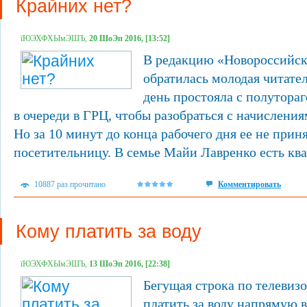
Крайних нет?
їЮЭХФХЫмЭШЪ,
20 ШоЭп 2016, [13:52]
В редакцию «Новороссийск
обратилась молодая читател
день простояла с полутора
в очереди в ГРЦ, чтобы разобраться с начисления
Но за 10 минут до конца рабочего дня ее не прин
посетительницу. В семье Майи Лавренко есть ква
10887 раз прочитано
Комментировать
Кому платить за воду
їЮЭХФХЫмЭШЪ,
13 ШоЭп 2016, [22:38]
Бегущая строка по телевиз
платить за воду напрямую 