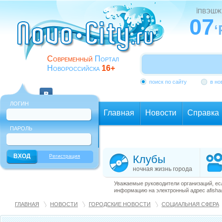
ЇПВЭШЖ
07
‘
Современный
Портал
Новороссийска
16+
поиск по сайту
в но
ЛОГИН
Главная
Новости
Справка
ПАРОЛЬ
Еще
Регистрация
Клубы
ночная жизнь города
Уважаемые руководители организаций, ес
информацию на электронный адрес afisha@
ГЛАВНАЯ
НОВОСТИ
ГОРОДСКИЕ НОВОСТИ
СОЦИАЛЬНАЯ СФЕРА