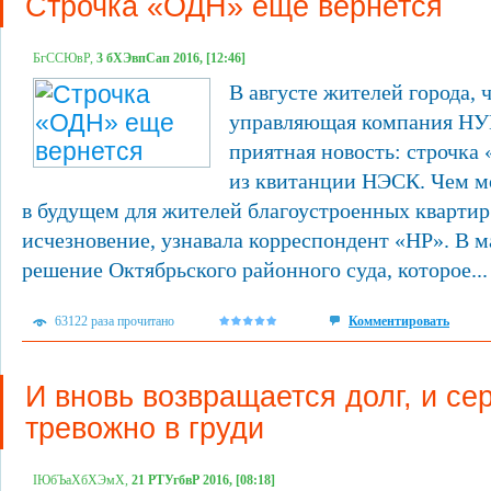
Строчка «ОДН» еще вернется
БгССЮвР,
3 бХЭвпСап 2016, [12:46]
В августе жителей города, 
управляющая компания НУК
приятная новость: строчка
из квитанции НЭСК. Чем м
в будущем для жителей благоустроенных квартир
исчезновение, узнавала корреспондент «НР». В м
решение Октябрьского районного суда, которое...
63122 раза прочитано
Комментировать
И вновь возвращается долг, и се
тревожно в груди
ІЮбЪаХбХЭмХ,
21 РТУгбвР 2016, [08:18]