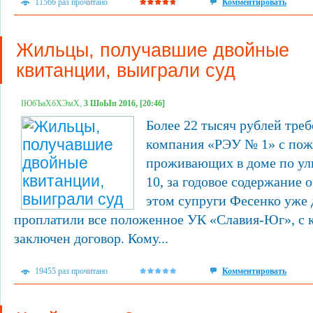
11566 раз прочитано
Комментировать
Жильцы, получавшие двойные
квитанции, выиграли суд
ІЮбЪаХбХЭмХ,
3 ШоЫп 2016, [20:46]
Более 22 тысяч рублей тре
компания «РЭУ № 1» с пож
проживающих в доме по ули
10, за годовое содержание
этом супруги Фесенко уже 
проплатили все положенное УК «Славия-Юг», с к
заключен договор. Кому...
19455 раз прочитано
Комментировать