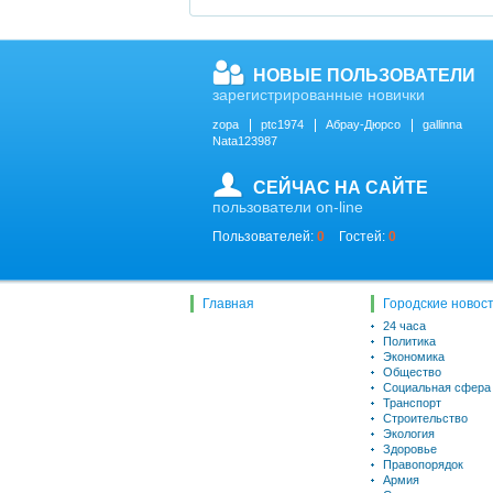
НОВЫЕ ПОЛЬЗОВАТЕЛИ
зарегистрированные новички
zopa
ptc1974
Абрау-Дюрсо
gallinna
Nata123987
СЕЙЧАС НА САЙТЕ
пользователи on-line
Пользователей:
0
Гостей:
0
Главная
Городские новос
24 часа
Политика
Экономика
Общество
Социальная сфера
Транспорт
Строительство
Экология
Здоровье
Правопорядок
Армия