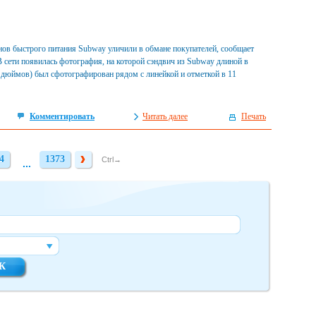
нов быстрого питания Subway уличили в обмане покупателей, сообщает
сети появилась фотография, на которой сэндвич из Subway длиной в
 дюймов) был сфотографирован рядом с линейкой и отметкой в 11
Комментировать
Читать далее
Печать
4
1373
4
1373
Ctrl→
...