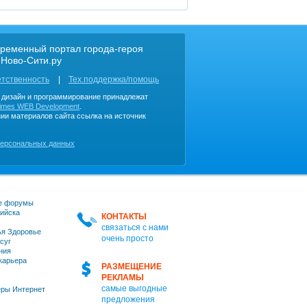
ременный портал города-героя
 Ново-Сити.ру
етственность
Тех.поддержка/помощь
, дизайн и программирование принадлежат
imes WEB Development
.
ии материалов сайта ссылка на источник
персональных данных
е форумы
ийска
КОНТАКТЫ
связаться с нами
я Здоровье
очень просто
суг
ния
 карьера
РАЗМЕЩЕНИЕ
РЕКЛАМЫ
самые выгодные
ры Интернет
предложения