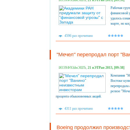
їЮЭХФХЫмЭШЪ,
21 пЭТРап 2013, [09:39]
Рабочая груп
финансовой у
удалось озна
марте, но ког
4596 раз прочитано
"Мечел" перепродал порт "Ва
їЮЭХФХЫмЭШЪ,
21 пЭТРап 2013, [09:38]
Компания "Ме
Востоке купи
перепродала 
релизе "Мече
процента обыкновенных акций.
4311 раз прочитано
Boeing продолжил производс