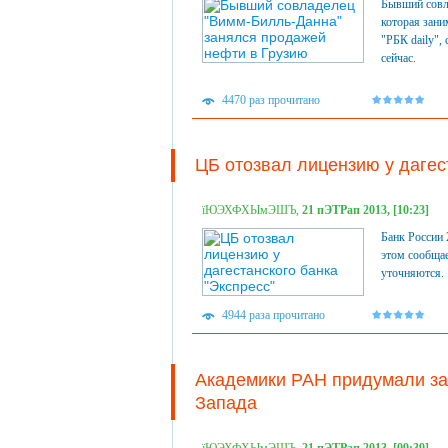
Бывший совл
которая зани
"РБК daily",
сейчас.
4470 раз прочитано
ЦБ отозвал лицензию у дагес
їЮЭХФХЫмЭШЪ,
21 пЭТРап 2013, [10:23]
Банк России 
этом сообщае
уточняются.
4944 раза прочитано
Академики РАН придумали защ
Запада