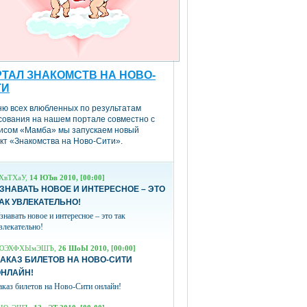
ТАЛ ЗНАКОМСТВ НА НОВО-
ТИ
ню всех влюбленных по результатам
сования на нашем портале совместно с
исом «Мамба» мы запускаем новый
кт «Знакомства на Ново-Сити».
ХвТХаУ,
14 ЮЪв 2010, [00:00]
ЗНАВАТЬ НОВОЕ И ИНТЕРЕСНОЕ – ЭТО
АК УВЛЕКАТЕЛЬНО!
знавать новое и интересное – это так
влекательно!
ЮЭХФХЫмЭШЪ,
26 ШоЫ 2010, [00:00]
АКАЗ БИЛЕТОВ НА НОВО-СИТИ
ОНЛАЙН!
аказ билетов на Ново-Сити онлайн!