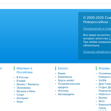
© 2009-2026 Сов
Новороссийска -
Ограничения и отв
Все права на контент
интернет-агентству
C
При любом копирован
обязательна.
Политика обработки 
ти
Мировые и
Бизнес
Форумы
Российские
Банки
Основны
Банкоматы
Новоросс
В России
Курсы валют
Хобби
В мире
Потребительские
Дом Семь
Бизнес / Финансы
кредиты
Отдых До
Экономика
Ипотека
Развлече
Музыка и Кино
Автокредиты
Работа и
Спорт
Бизнес
Интернет
Авто
Игры
Компьюте
Связь