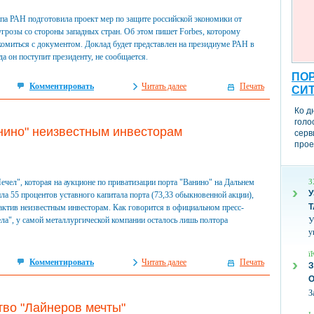
па РАН подготовила проект мер по защите российской экономики от
грозы со стороны западных стран. Об этом пишет Forbes, которому
комиться с документом. Доклад будет представлен на президиуме РАН в
да он поступит президенту, не сообщается.
ПОР
Комментировать
Читать далее
Печать
СИ
Ко д
голо
нино" неизвестным инвесторам
серв
прое
чел", которая на аукционе по приватизации порта "Ванино" на Дальнем
З
У
ла 55 процентов уставного капитала порта (73,33 обыкновенной акции),
Т
актив неизвестным инвесторам. Как говорится в официальном пресс-
ла", у самой металлургической компании осталось лишь полтора
У
у
ї
Комментировать
Читать далее
Печать
З
З
тво "Лайнеров мечты"