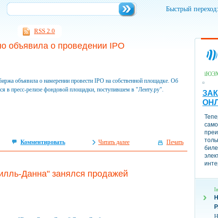
Быстрый переход
RSS 2.0
о объявила о проведении IPO
їЮЭ
иржа объявила о намерении провести IPO на собственной площадке. Об
ся в пресс-релизе фондовой площадки, поступившем в "Ленту.ру".
ЗАК
ОН
Тепе
само
преи
толь
Комментировать
Читать далее
Печать
биле
элек
инте
илль-Данна" занялся продажей
І
Н
Н