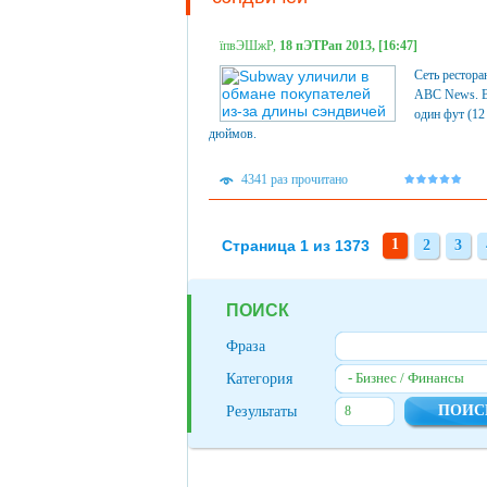
їпвЭШжР,
18 пЭТРап 2013, [16:47]
Сеть рестора
ABC News. В 
один фут (12
дюймов.
4341 раз прочитано
1
Страница 1 из 1373
2
3
2
3
ПОИСК
Фраза
- Бизнес / Финансы
Категория
Результаты