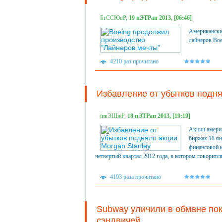
БгССЮвР,
19 пЭТРап 2013, [06:46]
Американский
лайнеров Boe
4210 раз прочитано
Избавление от убытков подня
їпвЭШжР,
18 пЭТРап 2013, [19:19]
Акции америк
биржах 18 ян
финансовой к
четвертый квартал 2012 года, в котором говоритс
4193 раза прочитано
Subway уличили в обмане пок
сэндвичей