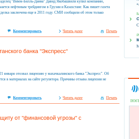
аделец "Вимм-Билль-Данна" Давид Якобашвили купил компанию,
«
мается нефтяным трейдингом в Грузии и Казахстане. Как пишет газета
 сделка заключена еще в 2011 году. СМИ сообщили об этом только
Б
С
С
Комментировать
Читать далее
Печать
ї
М
М
танского банка "Экспресс"
21 января отозвал лицензию у махачкалинского банка "Экспресс". Об
тся в материалах на сайте регулятора. Причины отзыва лицензии не
Комментировать
Читать далее
Печать
ІЮб
иту от "финансовой угрозы" с