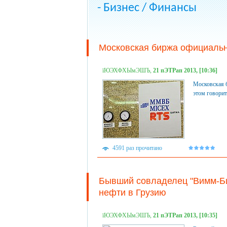
- Бизнес / Финансы
Московская биржа официальн
їЮЭХФХЫмЭШЪ,
21 пЭТРап 2013, [10:36]
Московская б
этом говорит
4591 раз прочитано
Бывший совладелец "Вимм-Б
нефти в Грузию
їЮЭХФХЫмЭШЪ,
21 пЭТРап 2013, [10:35]