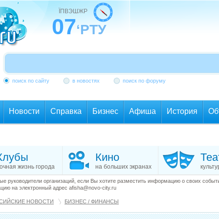
ЇПВЭШЖР
07
‘РТУ
поиск по сайту
в новостях
поиск по форуму
Новости
Справка
Бизнес
Афиша
История
Об
Клубы
Кино
Теа
очная жизнь города
на больших экранах
культу
е руководители организаций, если Вы хотите разместить информацию о своих события
ию на электронный адрес afisha@novo-city.ru
СИЙСКИЕ НОВОСТИ
БИЗНЕС / ФИНАНСЫ