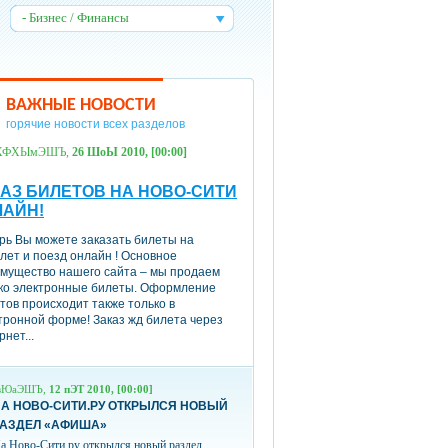
- Бизнес / Финансы
:
ВАЖНЫЕ НОВОСТИ
горячие новости всех разделов
ХФХЫмЭШЪ,
26 ШоЫ 2010, [00:00]
АЗ БИЛЕТОВ НА НОВО-СИТИ
ЛАЙН!
рь Вы можете заказать билеты на
лет и поезд онлайн ! Основное
мущество нашего сайта – мы продаем
ко электронные билеты. Оформление
тов происходит также только в
тронной форме! Заказ жд билета через
рнет...
вЮаЭШЪ,
12 пЭТ 2010, [00:00]
А НОВО-СИТИ.РУ ОТКРЫЛСЯ НОВЫЙ
РАЗДЕЛ «АФИША»
а Ново-Сити.ру открылся новый раздел