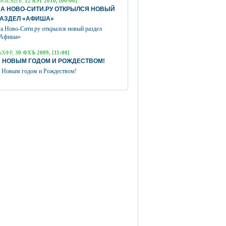
вЮаЭШЪ,
12 пЭТ 2010, [00:00]
А НОВО-СИТИ.РУ ОТКРЫЛСЯ НОВЫЙ
РАЗДЕЛ «АФИША»
а Ново-Сити.ру открылся новый раздел
Афиша»
аХФР,
30 ФХЪ 2009, [11:00]
 НОВЫМ ГОДОМ И РОЖДЕСТВОМ!
 Новым годом и Рождеством!