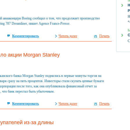
І
Н
Н
 авиаконцерн Boeing сообщил о том, что продолжает производство
«
ing 787 Dreamliner, пишет Agence France-Presse.
Б
С
Комментировать
Читать далее
Печать
С
ло акции Morgan Stanley
анского банка Morgan Stanley поднялись в первые минуты торгов на
варя сразу на пять процентов. Инвесторы стали скупать ценные бумаги
орпорации после того, как она опубликовала финансовый отчет за
я, что банк перестал быть убыточным.
Комментировать
Читать далее
Печать
упателей из-за длины