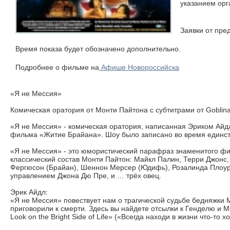
указанием орг
Заявки от пр
Время показа будет обозначено дополнительно.
Подробнее о фильме на
Афише Новороссийска
«Я не Мессия»
Комическая оратория от Монти Пайтона с субтитрами от Goblina
«Я не Мессия» - комическая оратория, написанная Эриком Айд
фильма «Житие Брайана». Шоу было записано во время единств
«Я не Мессия» - это юмористический парафраз знаменитого фи
классический состав Монти Пайтон: Майкл Палин, Терри Джонс, 
Фергюсон (Брайан), Шеннон Мерсер (Юдифь), Розалинда Плоура
управлением Джона Дю Пре, и … трёх овец.
Эрик Айдл:
«Я не Мессия» повествует нам о трагической судьбе бедняжки 
приговорили к смерти. Здесь вы найдете отсылки к Генделю и М
Look on the Bright Side of Life» («Всегда находи в жизни что-то 