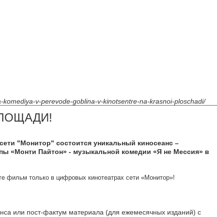
ya-komediya-v-perevode-goblina-v-kinotsentre-na-krasnoi-ploschadi/
ПЛОЩАДИ!
сети "Монитор" состоится уникальный киносеанс –
ппы «Монти Пайтон» - музыкальной комедии «Я не Мессия» в
те фильм только в цифровых кинотеатрах сети «Монитор»!
 или пост-фактум материала (для ежемесячных изданий) с