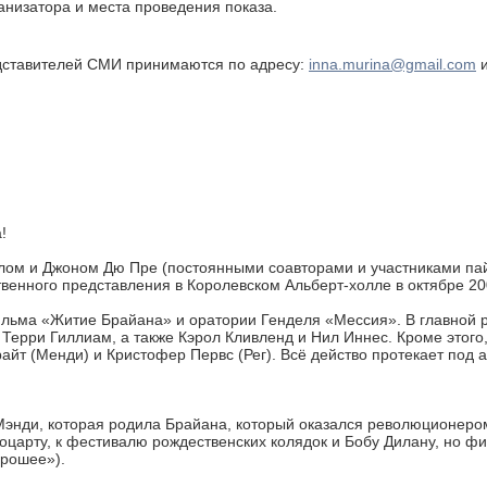
анизатора и места проведения показа.
едставителей СМИ принимаются по адресу:
inna.murina@gmail.com
и
!
лом и Джоном Дю Пре (постоянными соавторами и участниками пай
енного представления в Королевском Альберт-холле в октябре 200
льма «Житие Брайана» и оратории Генделя «Мессия». В главной ро
Терри Гиллиам, а также Кэрол Кливленд и Нил Иннес. Кроме этого,
йт (Менди) и Кристофер Первс (Рег). Всё действо протекает под 
Мэнди, которая родила Брайана, который оказался революционером
оцарту, к фестивалю рождественских колядок и Бобу Дилану, но фи
хорошее»).