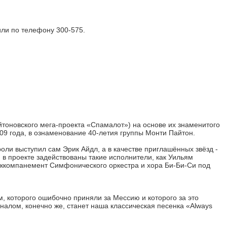
ли по телефону 300-575.
тоновского мега-проекта «Спамалот») на основе их знаменитого
9 года, в ознаменование 40-летия группы Монти Пайтон.
ли выступил сам Эрик Айдл, а в качестве приглашённых звёзд -
 в проекте задействованы такие исполнители, как Уильям
аккомпанемент Симфонического оркестра и хора Би-Би-Си под
, которого ошибочно приняли за Мессию и которого за это
налом, конечно же, станет наша классическая песенка «Always