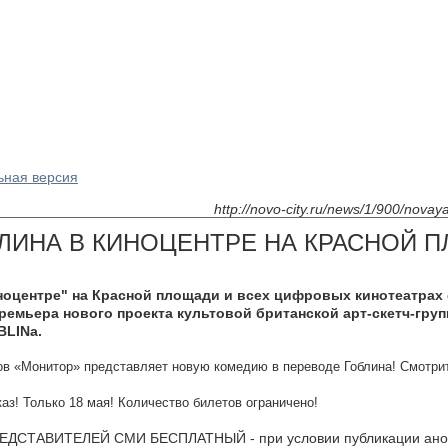
ьная версия
http://novo-city.ru/news/1/900/nova
ЛИНА В КИНОЦЕНТРЕ НА КРАСНОЙ 
ноцентре" на Красной площади и всех цифровых кинотеатрах 
ремьера нового проекта культовой британской арт-скетч-гру
BLINа.
ов «Монитор» представляет новую комедию в переводе Гоблина! Смотри
каз! Только 18 мая! Количество билетов ограничено!
ДСТАВИТЕЛЕЙ СМИ БЕСПЛАТНЫЙ - при условии публикации анонса