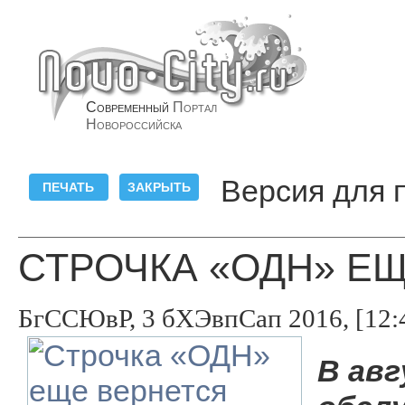
Современный
Портал
Новороссийска
Версия для 
СТРОЧКА «ОДН» Е
БгССЮвР, 3 бХЭвпСап 2016, [12:
В авг