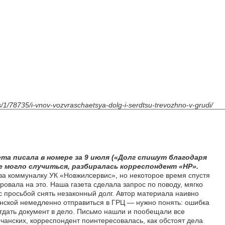
ws/1/78735/i-vnov-vozvraschaetsya-dolg-i-serdtsu-trevozhno-v-grudi/
ета писала в номере за 9 июля («Долг спишут благодаря
е могло случиться, разбиралась корреспондент «НР».
за коммуналку УК «Новжилсервис», но некоторое время спустя
овала на это. Наша газета сделала запрос по поводу, мягко
с просьбой снять незаконный долг. Автор материала наивно
чанской немедленно отправиться в ГРЦ — нужно понять: ошибка
отдать документ в дело. Письмо нашли и пообещали все
чанских, корреспондент поинтересовалась, как обстоят дела