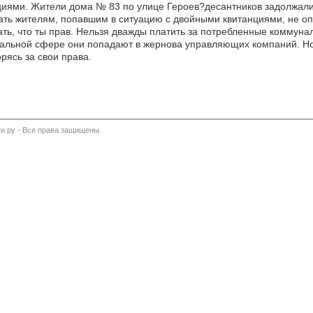
циями. Жители дома № 83 по улице Героев?десантников задолжали
ать жителям, попавшим в ситуацию с двойными квитанциями, не опу
ать, что ты прав. Нельзя дважды платить за потребленные коммуна
унальной сфере они попадают в жернова управляющих компаний. Н
рясь за свои права.
и.ру - Все права защищены.