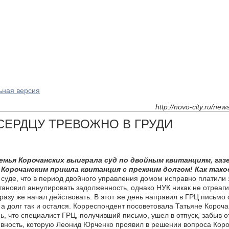
ьная версия
http://novo-city.ru/ne
СЕРДЦУ ТРЕВОЖНО В ГРУДИ
емья Корочанских выиграла суд по двойным квитанциям, газ
 Корочанским пришла квитанция с прежним долгом! Как тако
 суде, что в период двойного управления домом исправно платили 
тановил аннулировать задолженность, однако НУК никак не отреагир
разу же начал действовать. В этот же день направил в ГРЦ письмо 
, а долг так и остался. Корреспондент посоветовала Татьяне Коро
ь, что специалист ГРЦ, получивший письмо, ушел в отпуск, забыв 
тивность, которую Леонид Юрченко проявил в решении вопроса Коро