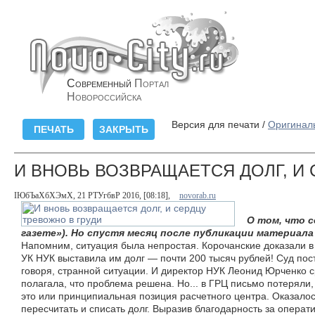
Современный
Портал
Новороссийска
Версия для печати /
Оригинал
И ВНОВЬ ВОЗВРАЩАЕТСЯ ДОЛГ, И 
ІЮбЪаХбХЭмХ, 21 РТУгбвР 2016, [08:18],
novorab.ru
О том, что с
газете»). Но спустя месяц после публикации материала
Напомним, ситуация была непростая. Корочанские доказали в
УК НУК выставила им долг — почти 200 тысяч рублей! Суд пос
говоря, странной ситуации. И директор НУК Леонид Юрченко с
полагала, что проблема решена. Но... в ГРЦ письмо потеряли
это или принципиальная позиция расчетного центра. Оказалос
пересчитать и списать долг. Выразив благодарность за опера