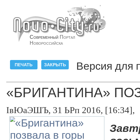
Современный
Портал
Новороссийска
Версия для 
«БРИГАНТИНА» ПО
ІвЮаЭШЪ, 31 ЬРп 2016, [16:34],
Завтр