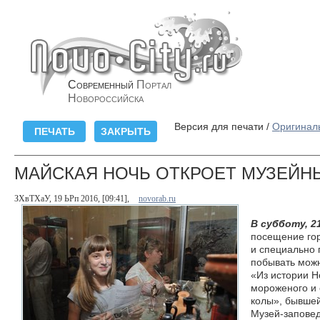
Современный
Портал
Новороссийска
Версия для печати /
Оригинал
МАЙСКАЯ НОЧЬ ОТКРОЕТ МУЗЕЙН
ЗХвТХаУ, 19 ЬРп 2016, [09:41],
novorab.ru
В субботу, 2
посещение гор
и специально 
побывать можн
«Из истории Н
мороженого и 
колы», бывшей
Музей-заповед