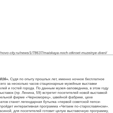
//novo-city.ru/news/1/78637/maiskaya-noch-otkroet-muzeinye-dveri/
016».
Судя по опыту прошлых лет, именно ночное бесплатное
его за несколько часов стационарные музейные выставки
ей и гостей города. По данным музея-заповедника, в этом году
ыставок (пр. Ленина, 59) встретит посетителей новой выставкой
ебельной фирме «Черноморец», швейной фабрике, цехе
атов станет легендарная бутылка «первой советской пепси-
е пройдет интерактивная программа «Читаем по-старославянски».
асиной, для посетителей готовит целую выставочную программу,