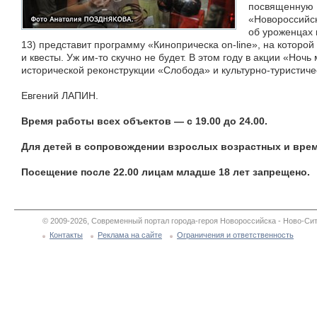
посвященную Г
«Новороссийск
об уроженцах 
13) представит программу «Киноприческа on-line», на которо
и квесты. Уж им-то скучно не будет. В этом году в акции «Ноч
исторической реконструкции «Слобода» и культурно-туристиче
Евгений ЛАПИН.
Время работы всех объектов — с 19.00 до 24.00.
Для детей в сопровождении взрослых возрастных и врем
Посещение после 22.00 лицам младше 18 лет запрещено.
© 2009-2026, Современный портал города-героя Новороссийска - Ново-Сит
Контакты
Реклама на сайте
Ограничения и ответственность