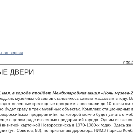
ьная версия
http:
ЫЕ ДВЕРИ
1 мая, в городе пройдет Международная акция «Ночь музеев-2
одских музейных объектов становилось самым массовым в году. Вс
подготовленные зрелищные программы посещали до 10 тысяч жител
о будет сразу в трех музейных объектах. Комплекс стационарных в
овороссийских предприятий», на которой можно будет узнать о м
еще о целом ряде известных предприятий города. Одним из экспон
 визитной карточкой Новороссийска в 1970-1980-х годах. Здесь ж
ник (ул. Советов, 58), по признанию директора НИМЗ Ларисы Колб