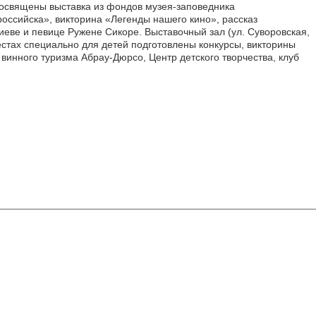
 посвящены выставка из фондов музея-заповедника
оссийска», викторина «Легенды нашего кино», рассказ
иеве и певице Ружене Сикоре. Выставочный зал (ул. Суворовская,
местах специально для детей подготовлены конкурсы, викторины
р винного туризма Абрау-Дюрсо, Центр детского творчества, клуб