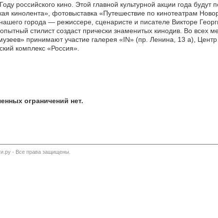
оду российского кино. Этой главной культурной акции года будут
ая кинолента», фотовыставка «Путешествие по кинотеатрам Новор
нашего города — режиссере, сценаристе и писателе Викторе Георг
й опытный стилист создаст прически знаменитых кинодив. Во всех 
ь музеев» принимают участие галерея «IN» (пр. Ленина, 13 а), Цент
ский комплекс «Россия».
енных ограничений нет.
и.ру - Все права защищены.