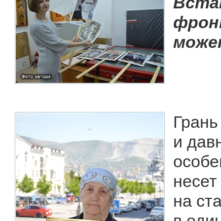
Вста
фрон
може
Грань
и дав
особе
несет
на ст
в один