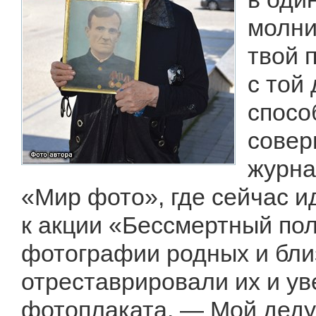
молни
твой 
с той
спосо
совер
журна
«Мир фото», где сейчас и
к акции «Бессмертный по
фотографии родных и бли
отреставрировали их и у
фотоплаката. — Мой деду