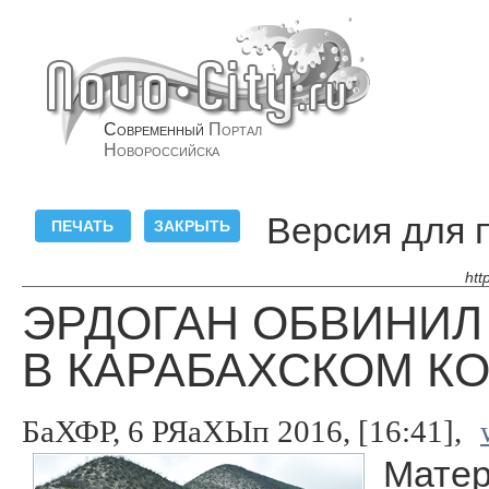
Современный
Портал
Новороссийска
Версия для 
htt
ЭРДОГАН ОБВИНИЛ
В КАРАБАХСКОМ К
БаХФР, 6 РЯаХЫп 2016, [16:41],
Матер