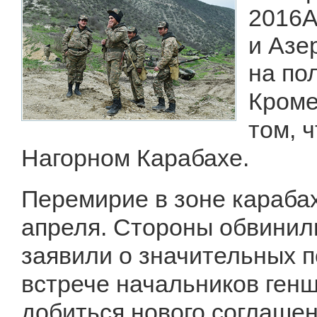
2016А
и Азе
на по
Кроме
том, 
Нагорном Карабахе.
Перемирие в зоне караба
апреля. Стороны обвинили
заявили о значительных п
встрече начальников генш
добиться нового соглашен