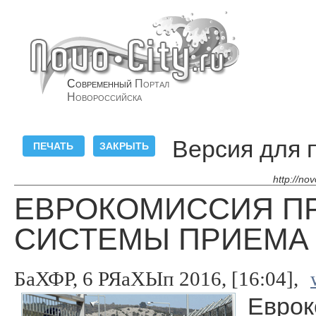
Современный
Портал
Новороссийска
Версия для 
http://no
ЕВРОКОМИССИЯ П
СИСТЕМЫ ПРИЕМА
БаХФР, 6 РЯаХЫп 2016, [16:04],
Еврок