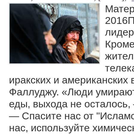
Матер
2016П
лидер
Кроме
жител
телек
иракских и американских
Фаллуджу. «Люди умирают 
еды, выхода не осталось,
— Спасите нас от "Исламс
нас, используйте химическ