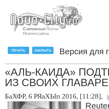
Современный
Портал
Новороссийска
Версия для 
«АЛЬ-КАИДА» ПОД
ИЗ СВОИХ ГЛАВАР
БаХФР, 6 РЯаХЫп 2016, [11:28],
Reuter