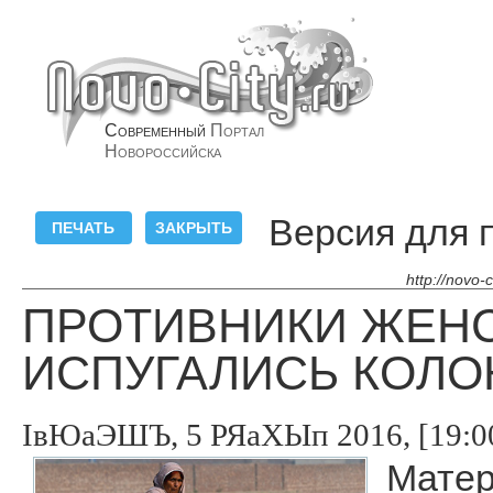
Современный
Портал
Новороссийска
Версия для 
http://novo-
ПРОТИВНИКИ ЖЕН
ИСПУГАЛИСЬ КОЛО
ІвЮаЭШЪ, 5 РЯаХЫп 2016, [19:0
Матер