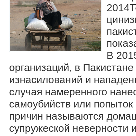
2014Т
циниз
пакис
показ
В 201
организаций, в Пакистан
изнасилований и нападени
случая намеренного нанес
самоубийств или попыток 
причин называются домаш
супружеской неверности и