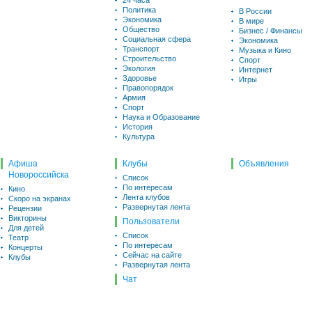
24 часа
Политика
В России
Экономика
В мире
Общество
Бизнес / Финансы
Социальная сфера
Экономика
Транспорт
Музыка и Кино
Строительство
Спорт
Экология
Интернет
Здоровье
Игры
Правопорядок
Армия
Спорт
Наука и Образование
История
Культура
Афиша
Клубы
Объявления
Новороссийска
Список
По интересам
Кино
Лента клубов
Скоро на экранах
Развернутая лента
Рецензии
Викторины
Пользователи
Для детей
Список
Театр
По интересам
Концерты
Сейчас на сайте
Клубы
Развернутая лента
Чат