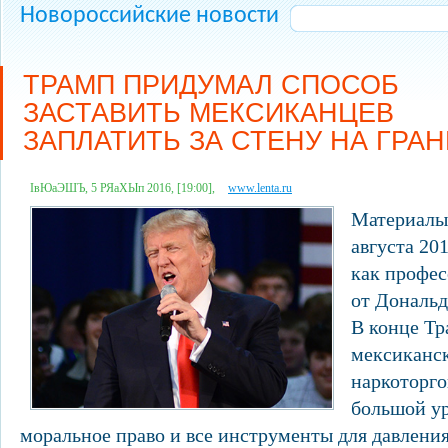
Новороссийские новости
ТРАМП ПРИДУМАЛ СПОСОБ
ЗАСТАВИТЬ МЕКСИКАНЦЕВ
ЗАПЛАТИТЬ ЗА СТЕНУ НА ГРА
ІвЮаЭШЪ, 5 РЯаХЫп 2016, [19:00],
www.lenta.ru
Материалы 
августа 20
как профес
от Дональд
В конце Тр
мексиканс
наркоторг
большой ур
моральное право и все инструменты для давлени