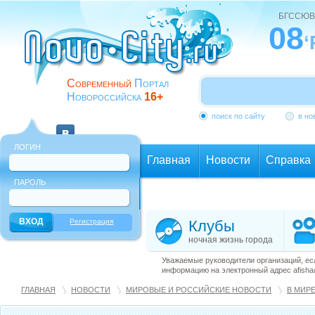
БГССЮВ
08
‘
Современный
Портал
Новороссийска
16+
поиск по сайту
в но
ЛОГИН
Главная
Новости
Справка
ПАРОЛЬ
Еще
Регистрация
Клубы
ночная жизнь города
Уважаемые руководители организаций, ес
информацию на электронный адрес afisha@
ГЛАВНАЯ
НОВОСТИ
МИРОВЫЕ И РОССИЙСКИЕ НОВОСТИ
В МИР