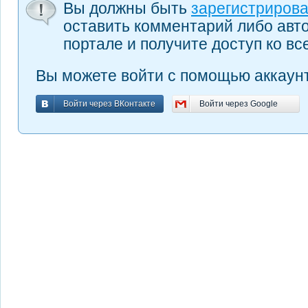
Вы должны быть
зарегистриров
оставить комментарий либо авт
портале и получите доступ ко в
Вы можете войти с помощью аккаунт
Войти через ВКонтакте
Войти через Google
Войти через ВКонтакте
Войти через Google