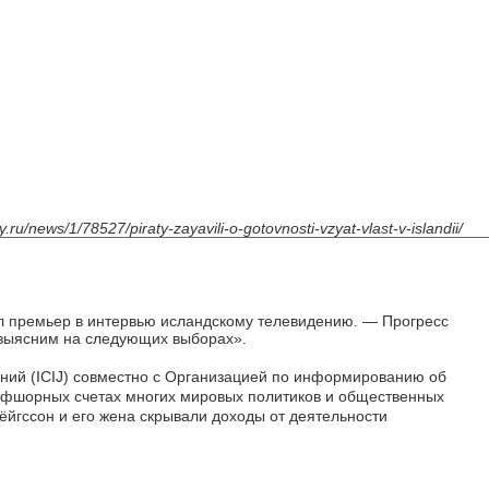
ty.ru/news/1/78527/piraty-zayavili-o-gotovnosti-vzyat-vlast-v-islandii/
ил премьер в интервью исландскому телевидению. — Прогресс
ы выясним на следующих выборах».
ний (ICIJ) совместно с Организацией по информированию об
офшорных счетах многих мировых политиков и общественных
ёйгссон и его жена скрывали доходы от деятельности