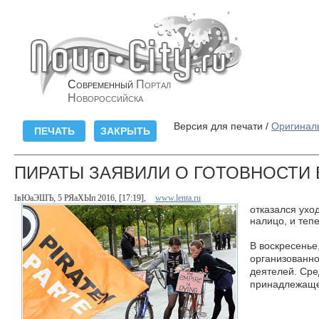
Современный
Портал
Новороссийска
Версия для печати /
Оригинал
ПИРАТЫ ЗАЯВИЛИ О ГОТОВНОСТИ 
ІвЮаЭШЪ, 5 РЯаХЫп 2016, [17:19],
www.lenta.ru
отказался ухо
налицо, и теп
В воскресенье
организованно
деятелей. Сре
принадлежаще