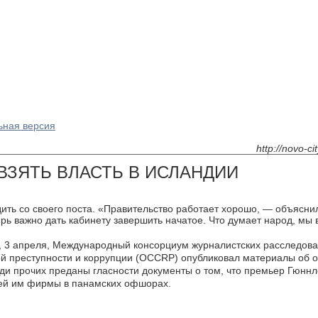
ьная версия
http://novo-ci
ВЗЯТЬ ВЛАСТЬ В ИСЛАНДИИ
дить со своего поста. «Правительство работает хорошо, — объясн
ерь важно дать кабинету завершить начатое. Что думает народ, м
, 3 апреля, Международный консорциум журналистских расследова
й преступности и коррупции (OCCRP) опубликовал материалы об 
ди прочих преданы гласности документы о том, что премьер Гюннл
й им фирмы в панамских офшорах.