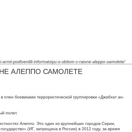
koi-armii-podtverdili-informatsiyu-o-sbitom-v-raione-aleppo-samolete/
НЕ АЛЕППО САМОЛЕТЕ
 в плен боевиками террористической группировки «Джабхат ан-
ый полет.
естностях Алеппо. Это один из крупнейших городов Сирии,
осударство» (ИГ, запрещена в России) в 2012 году, за время