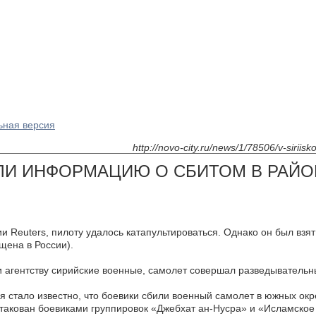
ьная версия
http://novo-city.ru/news/1/78506/v-siriis
ЛИ ИНФОРМАЦИЮ О СБИТОМ В РАЙО
 Reuters, пилоту удалось катапультироваться. Однако он был взят
щена в России).
и агентству сирийские военные, самолет совершал разведывательн
я стало известно, что боевики сбили военный самолет в южных окр
такован боевиками группировок «Джебхат ан-Нусра» и «Исламское г