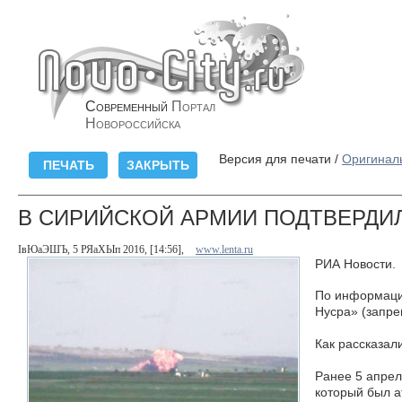
Современный
Портал
Новороссийска
Версия для печати /
Оригинал
В СИРИЙСКОЙ АРМИИ ПОДТВЕРДИ
ІвЮаЭШЪ, 5 РЯаХЫп 2016, [14:56],
www.lenta.ru
РИА Новости.
По информации
Нусра» (запре
Как рассказал
Ранее 5 апрел
который был а