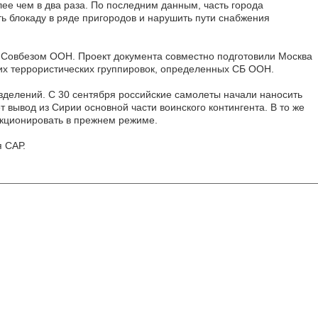
ее чем в два раза. По последним данным, часть города
ь блокаду в ряде пригородов и нарушить пути снабжения
 Совбезом ООН. Проект документа совместно подготовили Москва
гих террористических группировок, определенных СБ ООН.
зделений. С 30 сентября российские самолеты начали наносить
вывод из Сирии основной части воинского контингента. В то же
нкционировать в прежнем режиме.
я САР.