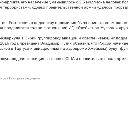
конфликта его население уменьшилось с 2,5 миллиона человек бол
я террористами, однако правительственной армии удалось прорват
огня. Резолюция в поддержку перемирия была принята днем ранее
ия продолжатся только в отношении ИГ, «Джебхат ан-Нусра» и дру
развернула в Сирии группировку авиации и обеспечивающих подра
016 года президент Владимир Путин объявил, что Россия начинает 
морской в Тартусе и авиационный на аэродроме Хмеймим) будут фу
международная коалиция во главе с США и правительственная арми
и.ру - Все права защищены.