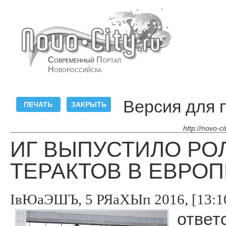
Современный
Портал
Новороссийска
Версия для 
http://novo-c
ИГ ВЫПУСТИЛО РО
ТЕРАКТОВ В ЕВРО
ІвЮаЭШЪ, 5 РЯаХЫп 2016, [13:1
ответ