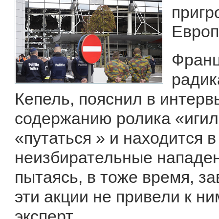
пригр
Европ
Франц
радик
Кепель, пояснил в интерв
содержанию ролика «игил
«путаться » и находится 
неизбирательные нападен
пытаясь, в тоже время, з
эти акции не привели к н
эксперт.